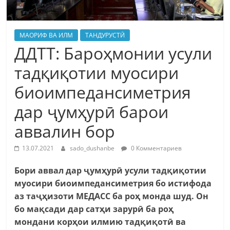
МАОРИФ ВА ИЛМ
ТАНДУРУСТӢ
ДДТТ: Бароҳмонии усули
тадқиқотии муосири
биоимпедансиметрия
дар ҷумҳурӣ барои
аввалин бор
13.07.2021
sado_dushanbe
0 Комментариев
Бори аввал дар ҷумҳурӣ усули тадқиқотии
муосири биоимпедансиметрия бо истифода
аз таҷҳизоти МЕДАСС ба роҳ монда шуд. Он
бо мақсади дар сатҳи зарурӣ ба роҳ
мондани корҳои илмию тадқиқотӣ ва