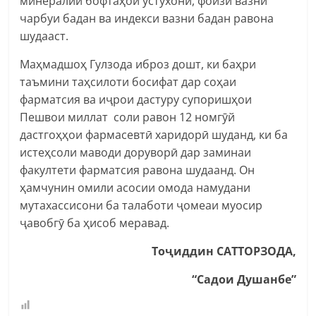
минералии бофтаҳои устухонӣ, фоизи вазни
чарбуи бадан ва индекси вазни бадан равона
шудааст.
Маҳмадшоҳ Гулзода иброз дошт, ки баҳри
таъмини таҳсилоти босифат дар соҳаи
фарматсия ва иҷрои дастуру супоришҳои
Пешвои миллат соли равон 12 номгӯй
дастгоҳҳои фармасевтӣ харидорӣ шуданд, ки ба
истеҳсоли маводи доруворӣ дар заминаи
факултети фарматсия равона шудаанд. Он
ҳамчунин омили асосии омода намудани
мутахассисони ба талаботи ҷомеаи муосир
ҷавобгӯ ба ҳисоб меравад.
Тоҷиддин САТТОРЗОДА,
“Садои Душанбе”