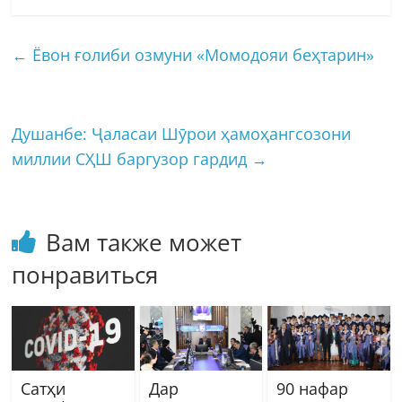
←
Ёвон ғолиби озмуни «Момодояи беҳтарин»
Душанбе: Ҷаласаи Шӯрои ҳамоҳангсозони
миллии СҲШ баргузор гардид
→
Вам также может
понравиться
Сатҳи
Дар
90 нафар