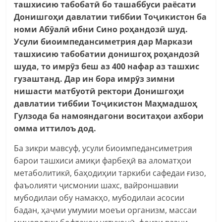
ташхисию табобатӣ бо ташаббуси раёсати
Донишгоҳи давлатии тиббии Тоҷикистон ба
номи Абӯалӣ ибни Сино роҳандозӣ шуд.
Усули биоимпедансиметрия дар Маркази
ташхисию табобатии донишгоҳ роҳандозӣ
шуда, то имрӯз беш аз 400 нафар аз ташхис
гузаштанд. Дар ин бора имрӯз зимни
нишасти матбуотӣ ректори Донишгоҳи
давлатии тиббии Тоҷикистон Маҳмадшоҳ
Гулзода ба намояндагони воситаҳои ахбори
омма иттилоъ дод.
Ба зикри мавсуф, усули биоимпедансиметрия
барои ташхиси амиқи фарбеҳӣ ва аломатҳои
метаболитикӣ, баҳодиҳии таркиби сафедаи ғизо,
фаъолияти ҷисмонии шахс, вайроншавии
мубодилаи обу намакҳо, мубодилаи асосии
бадан, ҳаҷми умумии моеъи организм, массаи