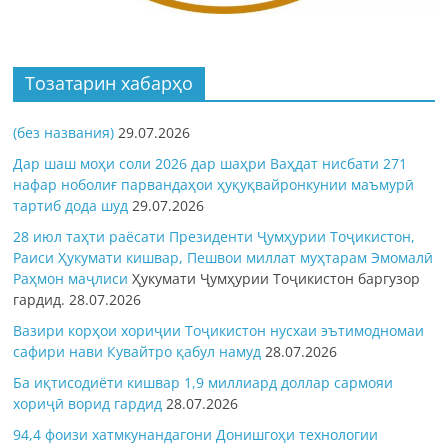
Тозатарин хабарҳо
(без названия)
29.07.2026
Дар шаш моҳи соли 2026 дар шаҳри Ваҳдат нисбати 271
нафар ноболиғ парвандаҳои ҳуқуқвайронкунии маъмурӣ
тартиб дода шуд
29.07.2026
28 июл таҳти раёсати Президенти Ҷумҳурии Тоҷикистон,
Раиси Ҳукумати кишвар, Пешвои миллат муҳтарам Эмомалӣ
Раҳмон
маҷлиси
Ҳукумати Ҷумҳурии Тоҷикистон баргузор
гардид.
28.07.2026
Вазири корҳои хориҷии Тоҷикистон нусхаи эътимодномаи
сафири нави Кувайтро қабул намуд
28.07.2026
Ба иқтисодиёти кишвар 1,9 миллиард доллар сармояи
хориҷӣ ворид гардид
28.07.2026
94,4 фоизи хатмкунандагони Донишгоҳи технологии