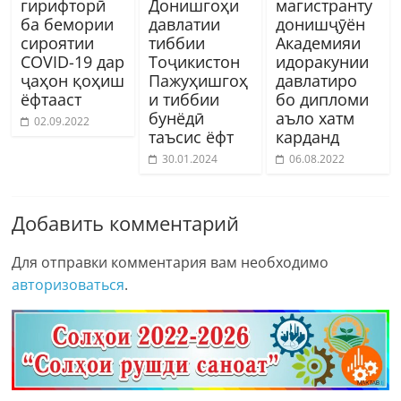
гирифторӣ
Донишгоҳи
магистранту
ба бемории
давлатии
донишҷӯён
сироятии
тиббии
Академияи
COVID-19 дар
Тоҷикистон
идоракунии
ҷаҳон қоҳиш
Пажуҳишгоҳ
давлатиро
ёфтааст
и тиббии
бо дипломи
бунёдӣ
аъло хатм
02.09.2022
таъсис ёфт
карданд
30.01.2024
06.08.2022
Добавить комментарий
Для отправки комментария вам необходимо
авторизоваться
.