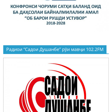
Радиои “Садои Душанбе” рӯи мавҷи 102.2FM