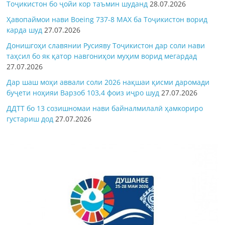
Тоҷикистон бо ҷойи кор таъмин шуданд
28.07.2026
Ҳавопаймои нави Boeing 737-8 MAX ба Тоҷикистон ворид
карда шуд
27.07.2026
Донишгоҳи славянии Русияву Тоҷикистон дар соли нави
таҳсил бо як қатор навгониҳои муҳим ворид мегардад
27.07.2026
Дар шаш моҳи аввали соли 2026 нақшаи қисми даромади
буҷети ноҳияи Варзоб 103,4 фоиз иҷро шуд
27.07.2026
ДДТТ бо 13 созишномаи нави байналмилалӣ ҳамкориро
густариш дод
27.07.2026