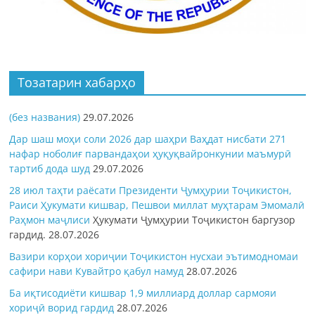
Тозатарин хабарҳо
(без названия)
29.07.2026
Дар шаш моҳи соли 2026 дар шаҳри Ваҳдат нисбати 271
нафар ноболиғ парвандаҳои ҳуқуқвайронкунии маъмурӣ
тартиб дода шуд
29.07.2026
28 июл таҳти раёсати Президенти Ҷумҳурии Тоҷикистон,
Раиси Ҳукумати кишвар, Пешвои миллат муҳтарам Эмомалӣ
Раҳмон
маҷлиси
Ҳукумати Ҷумҳурии Тоҷикистон баргузор
гардид.
28.07.2026
Вазири корҳои хориҷии Тоҷикистон нусхаи эътимодномаи
сафири нави Кувайтро қабул намуд
28.07.2026
Ба иқтисодиёти кишвар 1,9 миллиард доллар сармояи
хориҷӣ ворид гардид
28.07.2026