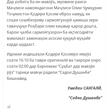
Дар робита ба ин мавзӯъ, муовини раиси
Маҷлиси намояндагони Маҷлиси Олии Ҷумҳурии
Тоҷикистон Қодири Қосим иброз намуд, ки
соҳаи соҳибкориву сармоягузорӣ ҳамеша зери
таваҷҷуҳи Роҳбари олии кишвар қарор дошта,
барои ҷалби сармоягузорон ба иқтисодиёти
мамлакат заминаҳои асосии ҳуқуқӣ муҳайё
карда шудааст.
Идомаи андешаҳои Қодири Қосимро имрӯз
соати 16:10 ба таври оригиналӣ ва такрори онро
соати 02:00 дар барномаи “Суҳбат дар мавзӯи
рӯз” тариқи мавҷи радиои “Садои Душанбе”
бишнавед.
Умедаи САНГАЛӢ,
“Садои Душанбе”