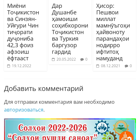
Миёни
Дар
Ҳисор:
Тоҷикистон
Душанбе
Пешвои
ва Синзян-
ҳамоиши
миллат
Уйғури Чин
соҳибкорони
мамнӯъгоҳи
тиҷорати
Тоҷикистон
ҳайвоноту
дуҷониба
ва Туркия
парандаҳои
42,3 фоиз
баргузор
нодирро
афзоиш
гардид
ифтитоҳ
ёфтааст
намуданд
20.05.2022
0
19.12.2022
08.12.2021
0
Добавить комментарий
Для отправки комментария вам необходимо
авторизоваться
.