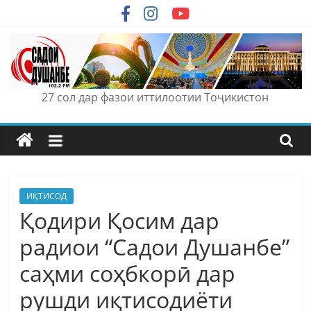
Skip
to
content
27 сол дар фазои иттилоотии Тоҷикистон
ИҚТИСОД
Қодири Қосим дар
радиои “Садои Душанбе”
саҳми соҳбкорӣ дар
рушди иқтисодиёти