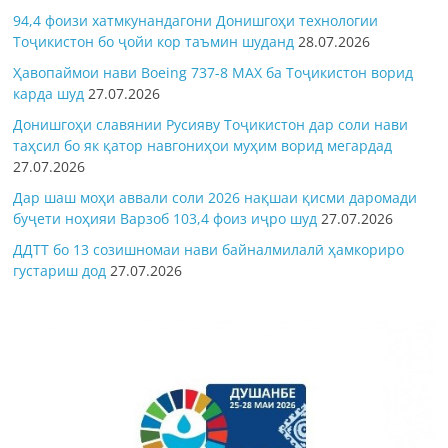
94,4 фоизи хатмкунандагони Донишгоҳи технологии
Тоҷикистон бо ҷойи кор таъмин шуданд
28.07.2026
Ҳавопаймои нави Boeing 737-8 MAX ба Тоҷикистон ворид
карда шуд
27.07.2026
Донишгоҳи славянии Русияву Тоҷикистон дар соли нави
таҳсил бо як қатор навгониҳои муҳим ворид мегардад
27.07.2026
Дар шаш моҳи аввали соли 2026 нақшаи қисми даромади
буҷети ноҳияи Варзоб 103,4 фоиз иҷро шуд
27.07.2026
ДДТТ бо 13 созишномаи нави байналмилалӣ ҳамкориро
густариш дод
27.07.2026