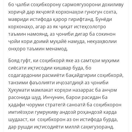
бо ҷалби соҳибкорону сармоягузорони дохиливу
хориҷӣ дар якҷоягӣ корхонаҳои гуногун сохта,
мавриди истифода қарор гирифтанд. Бунёди
корхонаҳо, агар аз як ҷиҳат истеҳсолотро
таъмин намоянд, аз ҷониби дигар ба сокинон
ҷойи кори доимӣ муҳайё намуда, некуаҳволии
онҳоро таъмин менамод.
Бояд гуфт, ки соҳибкорӣ яке аз самтҳои муҳими
сиёсати иқтисодии кишвар буда, бо
содагардонии расмиёти бақайдгирии соҳибкорӣ,
танзими фаъолияти иҷозатдиҳӣ аз ҷониби
Ҳукумати мамлакат корҳои назаррас ба анҷом
расонида шуд. Инчунин, барои расидан ба
ҳадафи чоруми стратегӣ саноатӣ ба соҳибкорон
имтиёзҳои гумрукиву андозӣ роҳандозӣ карда
шудааст, ки соҳибкорон аз он истифода бурда,
дар рушди иқтисодиёти миллӣ саҳмгузоранд.