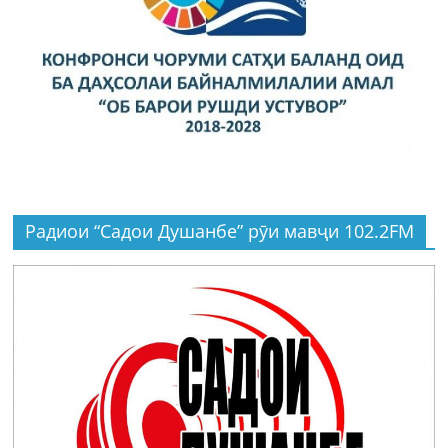
Радиои “Садои Душанбе” рӯи мавҷи 102.2FM