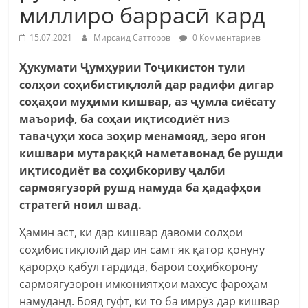
миллиро баррасӣ кард
15.07.2021
Мирсаид Сатторов
0 Комментариев
Ҳукумати Ҷумҳурии Тоҷикистон тули
солҳои соҳибистиқлолӣ дар радифи дигар
соҳаҳои муҳими кишвар, аз ҷумла сиёсату
маъориф, ба соҳаи иқтисодиёт низ
таваҷуҳи хоса зоҳир менамояд, зеро ягон
кишвари мутараққӣ наметавонад бе рушди
иқтисодиёт ва соҳибкориву ҷалби
сармоягузорӣ рушд намуда ба ҳадафҳои
стратегӣ ноил швад.
Ҳамин аст, ки дар кишвар давоми солҳои
соҳибистиқлолӣ дар ин самт як қатор қонуну
қарорҳо қабул гардида, барои соҳибкорону
сармоягузорон имкониятҳои махсус фароҳам
намуданд. Бояд гуфт, ки то ба имрӯз дар кишвар