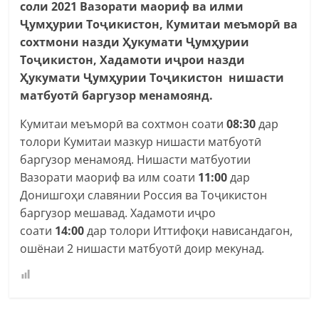
соли 2021 Вазорати маориф ва илми
Ҷумҳурии Тоҷикистон, Кумитаи меъморӣ ва
сохтмони назди Ҳукумати Ҷумҳурии
Тоҷикистон, Хадамоти иҷрои назди
Ҳукумати Ҷумҳурии Тоҷикистон нишасти
матбуотӣ баргузор менамоянд.
Кумитаи меъморӣ ва сохтмон соати
08:30
дар
толори Кумитаи мазкур нишасти матбуотӣ
баргузор менамояд. Нишасти матбуотии
Вазорати маориф ва илм соати
11:00
дар
Донишгоҳи славянии Россия ва Тоҷикистон
баргузор мешавад. Хадамоти иҷро
соати
14:00
дар толори Иттифоқи нависандагон,
ошёнаи 2 нишасти матбуотӣ доир мекунад.