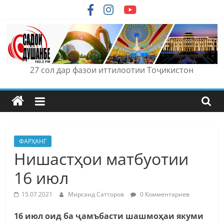
Skip
to
content
27 сол дар фазои иттилоотии Тоҷикистон
ФАРҲАНГ
Нишастҳои матбуотии
16 июл
15.07.2021
Мирсаид Сатторов
0 Комментариев
16 июл оид ба ҷамъбасти шашмоҳаи якуми