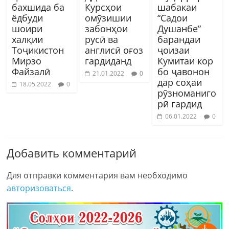
бахшида ба
Курсҳои
шабакаи
ёдбуди
омӯзишии
“Садои
шоири
забонҳои
Душанбе”
халқии
русӣ ва
барандаи
Тоҷикистон
англисӣ оғоз
ҷоизаи
Мирзо
гардиданд
Кумитаи кор
Файзалӣ
бо ҷавонон
21.01.2022
0
дар соҳаи
18.05.2022
0
рӯзноманиго
рӣ гардид
06.01.2022
0
Добавить комментарий
Для отправки комментария вам необходимо
авторизоваться
.