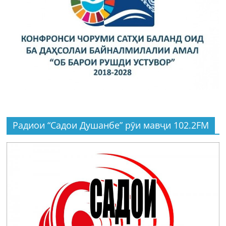
Радиои “Садои Душанбе” рӯи мавҷи 102.2FM