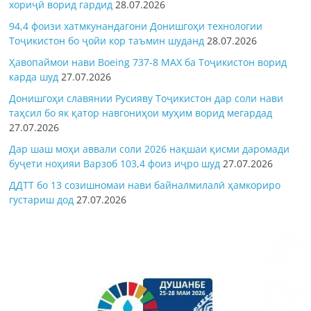
хориҷӣ ворид гардид
28.07.2026
94,4 фоизи хатмкунандагони Донишгоҳи технологии
Тоҷикистон бо ҷойи кор таъмин шуданд
28.07.2026
Ҳавопаймои нави Boeing 737-8 MAX ба Тоҷикистон ворид
карда шуд
27.07.2026
Донишгоҳи славянии Русияву Тоҷикистон дар соли нави
таҳсил бо як қатор навгониҳои муҳим ворид мегардад
27.07.2026
Дар шаш моҳи аввали соли 2026 нақшаи қисми даромади
буҷети ноҳияи Варзоб 103,4 фоиз иҷро шуд
27.07.2026
ДДТТ бо 13 созишномаи нави байналмилалӣ ҳамкориро
густариш дод
27.07.2026