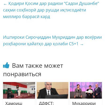
←
Қодири Қосим дар радиои “Садои Душанбе”
саҳми соҳбкорӣ дар рушди иқтисодиёти
миллиро баррасӣ кард
Иштироки Сироҷиддин Муҳриддин дар вохӯрии
роҳбарони ҳайатҳо дар қолаби С5+1
→
Вам также может
понравиться
Ҳамоиш
ДДФСТ:
Муҳаррири