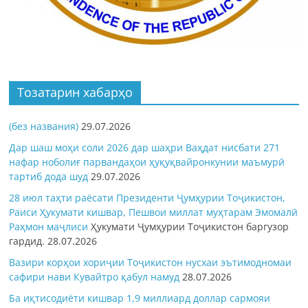
Тозатарин хабарҳо
(без названия)
29.07.2026
Дар шаш моҳи соли 2026 дар шаҳри Ваҳдат нисбати 271
нафар ноболиғ парвандаҳои ҳуқуқвайронкунии маъмурӣ
тартиб дода шуд
29.07.2026
28 июл таҳти раёсати Президенти Ҷумҳурии Тоҷикистон,
Раиси Ҳукумати кишвар, Пешвои миллат муҳтарам Эмомалӣ
Раҳмон
маҷлиси
Ҳукумати Ҷумҳурии Тоҷикистон баргузор
гардид.
28.07.2026
Вазири корҳои хориҷии Тоҷикистон нусхаи эътимодномаи
сафири нави Кувайтро қабул намуд
28.07.2026
Ба иқтисодиёти кишвар 1,9 миллиард доллар сармояи