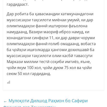
гардидааст.
Дар робита ба ҳавасмандии хатмкунандагони
муассисаҳои таҳсилоти миёнаи умумӣ, ки дар
олимпиадаҳои фаннӣ иштироки фаъолона
намудаанд, Вазири маориф иброз намуд, ки
хонандагони синфҳои 11, ки дар даври чоруми
олимпиадаҳои фаннӣ ғолиб омадаанд, вобаста
ба ҷойҳои ишғолкарда ҳангоми дохилшавӣ ба
муассисаҳои таҳсилоти олии касбӣ тавассути
Маркази миллии тестӣ соҳиби имтиёз, яъне,
ҷойи якум 100 хол, ҷойи дуюм 75 хол ва ҷойи
сеюм 50 хол гардиданд.
←
Мулоқоти Дилшод Раҳмон бо Сафири