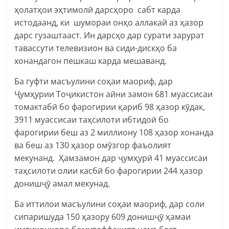
ҳолатҳои эҳтимолӣ дарсҳоро сабт карда
истодаанд, ки шумораи онҳо аллакай аз ҳазор
дарс гузаштааст. Ин дарсҳо дар сурати зарурат
тавассути телевизион ва сиди-дискҳо ба
хонандагон пешкаш карда мешаванд.
Ба гуфти масъулини соҳаи маориф, дар
Ҷумҳурии Тоҷикистон айни замон 681 муассисаи
томактабӣ бо фарогирии қариб 98 ҳазор кӯдак,
3911 муассисаи таҳсилоти ибтидоӣ бо
фарогирии беш аз 2 миллиону 108 ҳазор хонанда
ва беш аз 130 ҳазор омӯзгор фаъолият
мекунанд. Ҳамзамон дар ҷумҳурӣ 41 муассисаи
таҳсилоти олии касбӣ бо фарогирии 244 ҳазор
донишҷӯ амал мекунад.
Ба иттилои масъулини соҳаи маориф, дар соли
сипаришуда 150 ҳазору 609 донишҷӯ ҳамаи