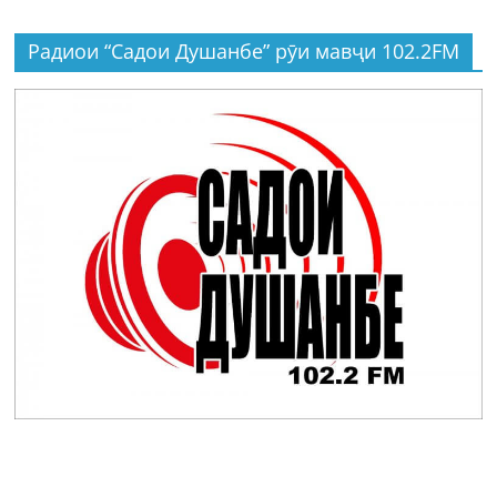
Радиои “Садои Душанбе” рӯи мавҷи 102.2FM