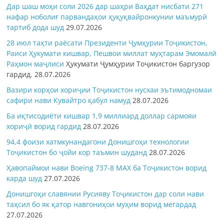
Дар шаш моҳи соли 2026 дар шаҳри Ваҳдат нисбати 271
нафар ноболиғ парвандаҳои ҳуқуқвайронкунии маъмурӣ
тартиб дода шуд
29.07.2026
28 июл таҳти раёсати Президенти Ҷумҳурии Тоҷикистон,
Раиси Ҳукумати кишвар, Пешвои миллат муҳтарам Эмомалӣ
Раҳмон
маҷлиси
Ҳукумати Ҷумҳурии Тоҷикистон баргузор
гардид.
28.07.2026
Вазири корҳои хориҷии Тоҷикистон нусхаи эътимодномаи
сафири нави Кувайтро қабул намуд
28.07.2026
Ба иқтисодиёти кишвар 1,9 миллиард доллар сармояи
хориҷӣ ворид гардид
28.07.2026
94,4 фоизи хатмкунандагони Донишгоҳи технологии
Тоҷикистон бо ҷойи кор таъмин шуданд
28.07.2026
Ҳавопаймои нави Boeing 737-8 MAX ба Тоҷикистон ворид
карда шуд
27.07.2026
Донишгоҳи славянии Русияву Тоҷикистон дар соли нави
таҳсил бо як қатор навгониҳои муҳим ворид мегардад
27.07.2026