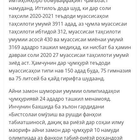
имтиҳонҳоро бомуваффақият ҷамъбаст
намуданд. Иттилоъ дода шуд, ки дар соли
таҳсили 2020-2021 теъдоди муассисаҳои
таҳсилоти умумӣ 3911 адад, аз ҷумла муассисаи
таҳсилоти ибтидоӣ 312, муассисаи таҳсилоти
умумии асосӣ 430 ва муассисаи миёнаи умумӣ
3169 ададро ташкил медиҳад, ки нисбат ба ҳамин
давраи соли 2020 27 муассисаи таҳсилоти умумӣ
зиёд аст. Ҳамчунин дар ҷумҳурӣ теъдоди
муассисаҳои типи нав 150 адад буда, 75 гимназия
ва 75 литсей ба қайд гирифта шудаанд.
Айни замон шумораи умумии олимпиадаҳои
ҷумҳуриявӣ 24 ададро ташкил менамояд.
Инчунин бахшида ба эълон гардидани
«Бистсолаи омӯзиш ва рушди фанҳои
табиатшиносӣ, дақиқ ва риёзӣ дар соҳаи илму
маориф» айни замон дар ҷумҳурӣ 10 намуди
олимпиада аз фанҳои табиӣ-риёзӣ роҳандозӣ