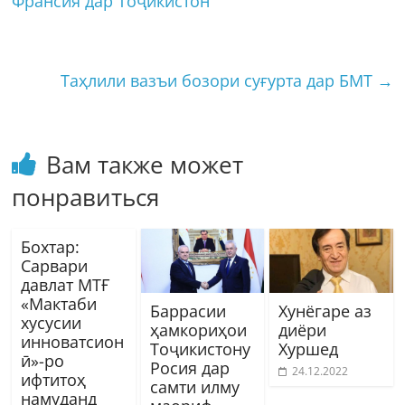
Франсия дар Тоҷикистон
Таҳлили вазъи бозори суғурта дар БМТ
→
Вам также может
понравиться
Бохтар:
Сарвари
давлат МТҒ
«Мактаби
Баррасии
Хунёгаре аз
хусусии
ҳамкориҳои
диёри
инноватсион
Тоҷикистону
Хуршед
ӣ»-ро
Росия дар
24.12.2022
ифтитоҳ
самти илму
намуданд