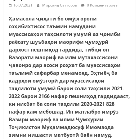
16.07.2021
Мирсаид Сатторов
0 Комментариев
Ҳамасола ҷиҳати бо омӯзгорони
соҳибихтисос таъмин намудани
муассисаҳои таҳсилоти умумӣ аз ҷониби
раёсату шуъбаҳои маорифи ҷумҳурӣ
дархост пешниҳод гардида, тибқи он
Вазорати маориф ва илм мутахассисони
ҷавонро дар асоси роҳхат ба муассисаҳои
таълимӣ сафарбар менамояд. Эҳтиёҷ ба
кадрҳои омӯзгорӣ дар муассисаҳои
таҳсилоти умумӣ барои соли таҳсили 2021-
2022 барои 2166 нафар пешниҳод гардидааст,
ки нисбат ба соли таҳсили 2020-2021 828
нафар кам мебошад. Ин матлабро имрӯз
Вазири маориф ва илми Ҷумҳурии
Тоҷикистон Муҳаммадюсуф Имомзода
зимни нишасти матбуотӣ баён намуд.