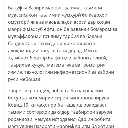
Ба гуфти Вазири маориф ва илм, таъмини
муассисаҳои таълимии ҷумҳурӣ бо кадрҳои
омӯзгорӣ яке аз масъалаҳои асосӣ дар соҳаи
маориф маҳсуб ёфта, он ба раванди бомаром ва
муваффақонаи таълиму тарбия ва баланд
бардоштани сатҳи дониши хонандагон
алоқамандии ногусастанӣ дорад. Имсол
эҳтиёҷот бештар ба фанҳои забони анлисӣ,
таърих ва ҳуқуқ, математика ва геометрия,
химия, технологияи инфарматсионӣ ва забони
русӣ мебошад.
Тавре зикр гардид, вобаста ба паҳншавии
босуръати бемории сироятии коронавируси
Ковид-19, ки ҷаҳонро ба ташвиш овардааст,
тамоми сохторҳои дахлдор тадбирҳои зарурӣ
роҳандозӣ намуда истодаанд. Дар ин робита
масъулини Вазорати маориф ва илм ба хотири