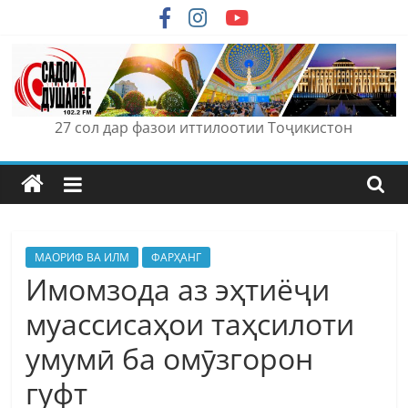
Skip
to
content
27 сол дар фазои иттилоотии Тоҷикистон
МАОРИФ ВА ИЛМ
ФАРҲАНГ
Имомзода аз эҳтиёҷи
муассисаҳои таҳсилоти
умумӣ ба омӯзгорон
гуфт