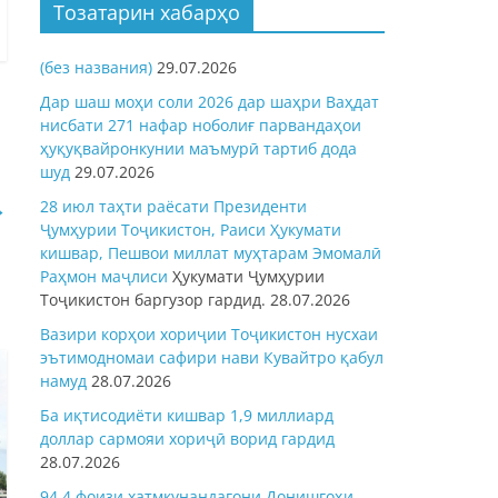
Тозатарин хабарҳо
(без названия)
29.07.2026
Дар шаш моҳи соли 2026 дар шаҳри Ваҳдат
нисбати 271 нафар ноболиғ парвандаҳои
ҳуқуқвайронкунии маъмурӣ тартиб дода
шуд
29.07.2026
→
28 июл таҳти раёсати Президенти
Ҷумҳурии Тоҷикистон, Раиси Ҳукумати
кишвар, Пешвои миллат муҳтарам Эмомалӣ
Раҳмон
маҷлиси
Ҳукумати Ҷумҳурии
Тоҷикистон баргузор гардид.
28.07.2026
Вазири корҳои хориҷии Тоҷикистон нусхаи
эътимодномаи сафири нави Кувайтро қабул
намуд
28.07.2026
Ба иқтисодиёти кишвар 1,9 миллиард
доллар сармояи хориҷӣ ворид гардид
28.07.2026
94,4 фоизи хатмкунандагони Донишгоҳи