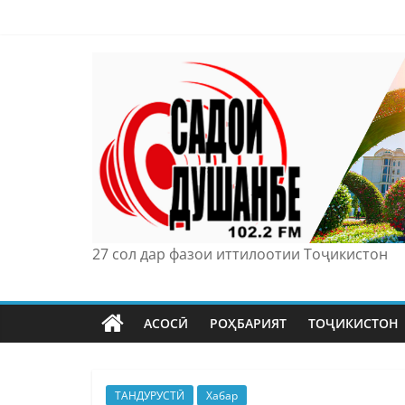
Skip
to
content
27 сол дар фазои иттилоотии Тоҷикистон
АСОСӢ
РОҲБАРИЯТ
ТОҶИКИСТОН
ТАНДУРУСТӢ
Хабар