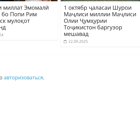
 миллат Эмомалӣ
1 октябр ҷаласаи Шурои
 бо Попи Рим
Маҷлиси миллии Маҷлиси
ск мулоқот
Олии Ҷумҳурии
нд
Тоҷикистон баргузор
мешавад
24
22.09.2025
мо
авторизоваться
.