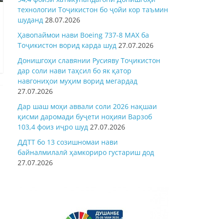
технологии Тоҷикистон бо ҷойи кор таъмин
шуданд
28.07.2026
Ҳавопаймои нави Boeing 737-8 MAX ба
Тоҷикистон ворид карда шуд
27.07.2026
Донишгоҳи славянии Русияву Тоҷикистон
дар соли нави таҳсил бо як қатор
навгониҳои муҳим ворид мегардад
27.07.2026
Дар шаш моҳи аввали соли 2026 нақшаи
қисми даромади буҷети ноҳияи Варзоб
103,4 фоиз иҷро шуд
27.07.2026
ДДТТ бо 13 созишномаи нави
байналмилалӣ ҳамкориро густариш дод
27.07.2026