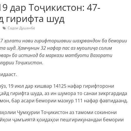
 дар Тоҷикистон: 47-
йд гирифта шуд
Садои Душанбе
47 ҳолати нави гирифторшавии шаҳрвандон ба бемории
та шуд. Ҳамчунин 32 нафар пас аз муоилиҷа солим
Ховар» бо истинод ба маркази матбуоти Вазорати
мҳурии Тоҷикистон.
идааст.
рӯз, 19 июл дар кишвар 14125 нафар гирифторони
қайд гирифта шуда, аз ин шумора то санаи зикргардида
амон, бар асари бемории мазкур 111 нафар фавтидаанд.
 аҳолии Ҷумҳурии Тоҷикистон аз тамоми сокинони
ҷойҳои ҷамъиятӣ қоидаҳои пешгирикунандаи бемории