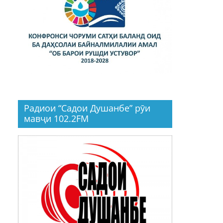
Радиои “Садои Душанбе” рӯи
мавҷи 102.2FM