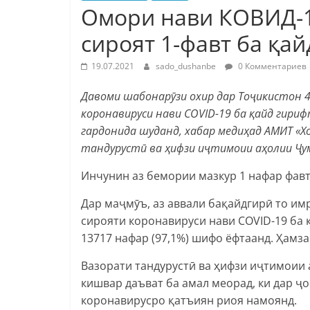
Омори нави КОВИД-19
сироят 1-фавт ба қа
19.07.2021
sado_dushanbe
0 Комментариев
Давоми шабонарӯзи охир дар Тоҷикистон 
коронавируси нави COVID-19 ба қайд гириф
гардонида шуданд, хабар медиҳад АМИТ «
тандурустӣ ва ҳифзи иҷтимоии аҳолии Ҷу
Инчунин аз бемории мазкур 1 нафар фавт
Дар маҷмӯъ, аз аввали бақайдгирӣ то им
сирояти коронавируси нави COVID-19 ба 
13717 нафар (97,1%) шифо ёфтаанд. Ҳамз
Вазорати тандурустӣ ва ҳифзи иҷтимоии
кишвар даъват ба амал меорад, ки дар 
коронавирусро қатъиян риоя намоянд.