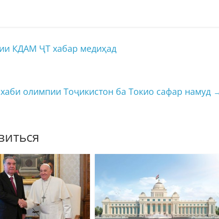
ии КДАМ ҶТ хабар медиҳад
хаби олимпии Тоҷикистон ба Токио сафар намуд
виться