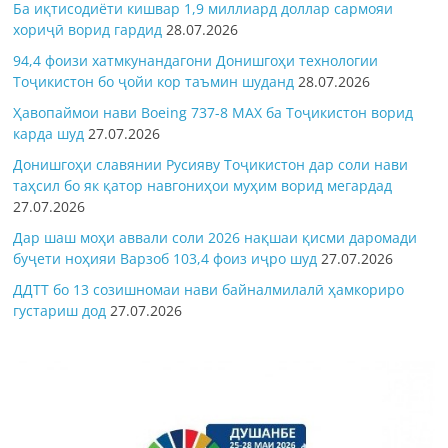
Ба иқтисодиёти кишвар 1,9 миллиард доллар сармояи
хориҷӣ ворид гардид
28.07.2026
94,4 фоизи хатмкунандагони Донишгоҳи технологии
Тоҷикистон бо ҷойи кор таъмин шуданд
28.07.2026
Ҳавопаймои нави Boeing 737-8 MAX ба Тоҷикистон ворид
карда шуд
27.07.2026
Донишгоҳи славянии Русияву Тоҷикистон дар соли нави
таҳсил бо як қатор навгониҳои муҳим ворид мегардад
27.07.2026
Дар шаш моҳи аввали соли 2026 нақшаи қисми даромади
буҷети ноҳияи Варзоб 103,4 фоиз иҷро шуд
27.07.2026
ДДТТ бо 13 созишномаи нави байналмилалӣ ҳамкориро
густариш дод
27.07.2026