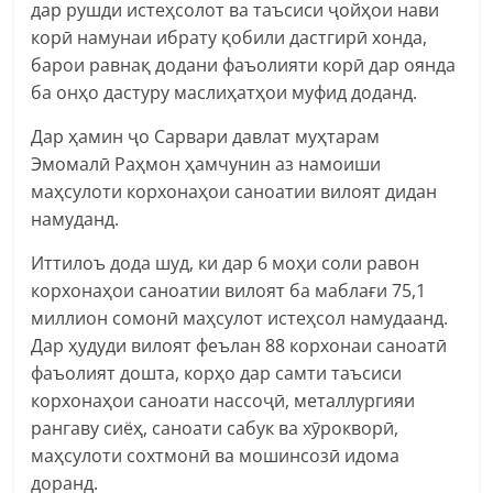
дар рушди истеҳсолот ва таъсиси ҷойҳои нави
корӣ намунаи ибрату қобили дастгирӣ хонда,
барои равнақ додани фаъолияти корӣ дар оянда
ба онҳо дастуру маслиҳатҳои муфид доданд.
Дар ҳамин ҷо Сарвари давлат муҳтарам
Эмомалӣ Раҳмон ҳамчунин аз намоиши
маҳсулоти корхонаҳои саноатии вилоят дидан
намуданд.
Иттилоъ дода шуд, ки дар 6 моҳи соли равон
корхонаҳои саноатии вилоят ба маблағи 75,1
миллион сомонӣ маҳсулот истеҳсол намудаанд.
Дар ҳудуди вилоят феълан 88 корхонаи саноатӣ
фаъолият дошта, корҳо дар самти таъсиси
корхонаҳои саноати нассоҷӣ, металлургияи
рангаву сиёҳ, саноати сабук ва хӯрокворӣ,
маҳсулоти сохтмонӣ ва мошинсозӣ идома
доранд.