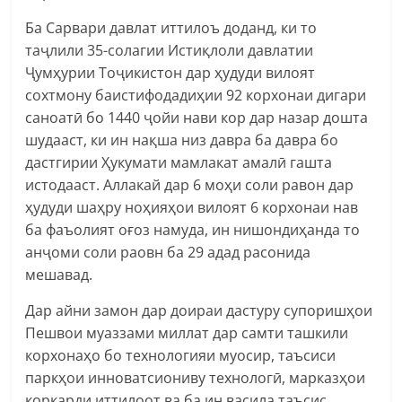
Ба Сарвари давлат иттилоъ доданд, ки то
таҷлили 35-солагии Истиқлоли давлатии
Ҷумҳурии Тоҷикистон дар ҳудуди вилоят
сохтмону баистифодадиҳии 92 корхонаи дигари
саноатӣ бо 1440 ҷойи нави кор дар назар дошта
шудааст, ки ин нақша низ давра ба давра бо
дастгирии Ҳукумати мамлакат амалӣ гашта
истодааст. Аллакай дар 6 моҳи соли равон дар
ҳудуди шаҳру ноҳияҳои вилоят 6 корхонаи нав
ба фаъолият оғоз намуда, ин нишондиҳанда то
анҷоми соли раовн ба 29 адад расонида
мешавад.
Дар айни замон дар доираи дастуру супоришҳои
Пешвои муаззами миллат дар самти ташкили
корхонаҳо бо технологияи муосир, таъсиси
паркҳои инноватсиониву технологӣ, марказҳои
коркарди иттилоот ва ба ин васила таъсис