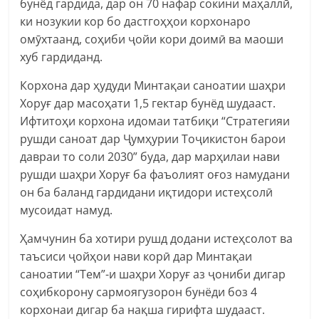
бунёд гардида, дар он 70 нафар сокини маҳаллӣ,
ки нозукии кор бо дастгоҳҳои корхонаро
омӯхтаанд, соҳиби ҷойи кори доимӣ ва маоши
хуб гардиданд.
Корхона дар ҳудуди Минтақаи саноатии шаҳри
Хоруғ дар масоҳати 1,5 гектар бунёд шудааст.
Ифтитоҳи корхона идомаи татбиқи “Стратегияи
рушди саноат дар Ҷумҳурии Тоҷикистон барои
давраи то соли 2030” буда, дар марҳилаи нави
рушди шаҳри Хоруғ ба фаъолият оғоз намудани
он ба баланд гардидани иқтидори истеҳсолӣ
мусоидат намуд.
Ҳамчунин ба хотири рушд додани истеҳсолот ва
таъсиси ҷойҳои нави корӣ дар Минтақаи
саноатии “Тем”-и шаҳри Хоруғ аз ҷониби дигар
соҳибкорону сармоягузорон бунёди боз 4
корхонаи дигар ба нақша гирифта шудааст.