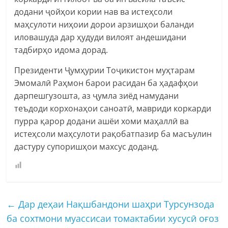
додани ҷойҳои кории нав ва истеҳсоли
маҳсулоти ниҳоии дорои арзишҳои баланди
иловашуда дар ҳудуди вилоят андешидани
тадбирҳо идома дорад.
Президенти Ҷумҳурии Тоҷикистон муҳтарам
Эмомалӣ Раҳмон барои расидан ба ҳадафҳои
дарпешгузошта, аз ҷумла зиёд намудани
теъдоди корхонаҳои саноатӣ, мавриди коркарди
пурра қарор додани ашёи хоми маҳаллӣ ва
истеҳсоли маҳсулоти рақобатпазир ба масъулин
дастуру супоришҳои махсус доданд.
←
Дар деҳаи Нақшбандони шаҳри Турсунзода
ба сохтмони муассисаи томактабии хусусӣ оғоз