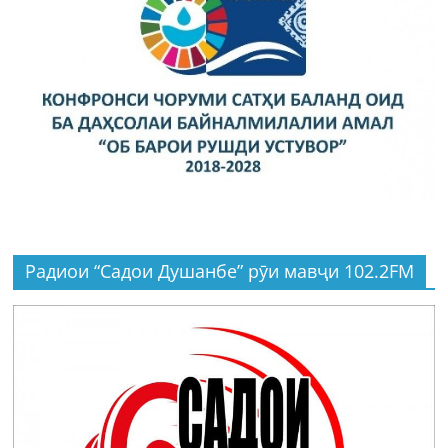
Радиои “Садои Душанбе” рӯи мавҷи 102.2FM