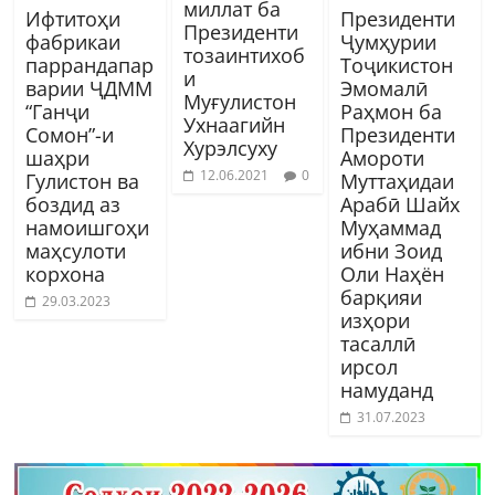
миллат ба
Ифтитоҳи
Президенти
Президенти
фабрикаи
Ҷумҳурии
тозаинтихоб
паррандапар
Тоҷикистон
и
варии ҶДММ
Эмомалӣ
Муғулистон
“Ганҷи
Раҳмон ба
Ухнаагийн
Сомон”-и
Президенти
Хурэлсуху
шаҳри
Амороти
12.06.2021
0
Гулистон ва
Муттаҳидаи
боздид аз
Арабӣ Шайх
намоишгоҳи
Муҳаммад
маҳсулоти
ибни Зоид
корхона
Оли Наҳён
барқияи
29.03.2023
изҳори
тасаллӣ
ирсол
намуданд
31.07.2023