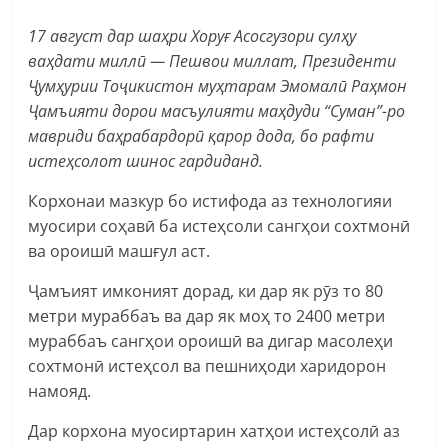
17 август дар шаҳри Хоруғ Асосгузори сулҳу
ваҳдати миллӣ — Пешвои миллат, Президенти
Ҷумҳурии Тоҷикистон муҳтарам Эмомалӣ Раҳмон
Ҷамъияти дорои масъулияти маҳдуди “Суман”-ро
мавриди баҳрабардорӣ қарор дода, бо рафти
истеҳсолот шинос гардиданд.
Корхонаи мазкур бо истифода аз технологияи
муосири соҳавӣ ба истеҳсоли сангҳои сохтмонӣ
ва ороишӣ машғул аст.
Ҷамъият имконият дорад, ки дар як рӯз то 80
метри мураббаъ ва дар як моҳ то 2400 метри
мураббаъ сангҳои ороишӣ ва дигар масолеҳи
сохтмонӣ истеҳсол ва пешниҳоди харидорон
намояд.
Дар корхона муосиртарин хатҳои истеҳсолӣ аз