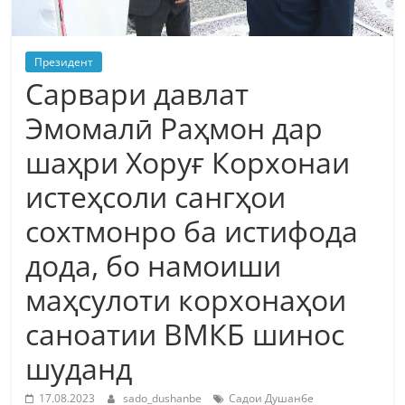
Президент
Сарвари давлат
Эмомалӣ Раҳмон дар
шаҳри Хоруғ Корхонаи
истеҳсоли сангҳои
сохтмонро ба истифода
дода, бо намоиши
маҳсулоти корхонаҳои
саноатии ВМКБ шинос
шуданд
17.08.2023
sado_dushanbe
Садои Душанбе