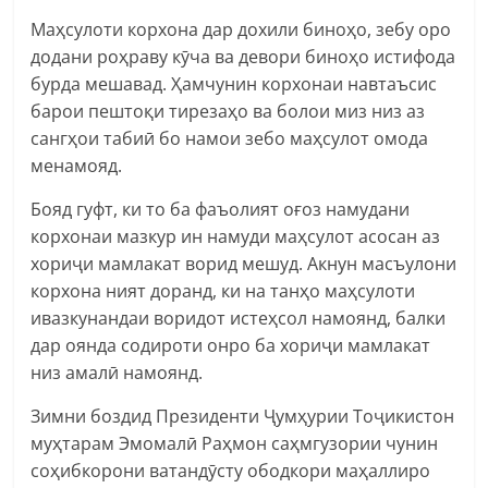
Маҳсулоти корхона дар дохили биноҳо, зебу оро
додани роҳраву кӯча ва девори биноҳо истифода
бурда мешавад. Ҳамчунин корхонаи навтаъсис
барои пештоқи тирезаҳо ва болои миз низ аз
сангҳои табиӣ бо намои зебо маҳсулот омода
менамояд.
Бояд гуфт, ки то ба фаъолият оғоз намудани
корхонаи мазкур ин намуди маҳсулот асосан аз
хориҷи мамлакат ворид мешуд. Акнун масъулони
корхона ният доранд, ки на танҳо маҳсулоти
ивазкунандаи воридот истеҳсол намоянд, балки
дар оянда содироти онро ба хориҷи мамлакат
низ амалӣ намоянд.
Зимни боздид Президенти Ҷумҳурии Тоҷикистон
муҳтарам Эмомалӣ Раҳмон саҳмгузории чунин
соҳибкорони ватандӯсту ободкори маҳаллиро