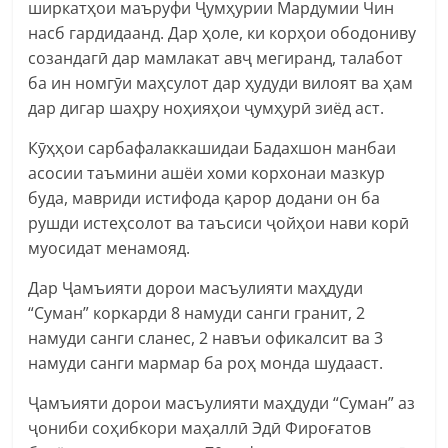
ширкатҳои маъруфи Ҷумҳурии Мардумии Чин
насб гардидаанд. Дар ҳоле, ки корҳои ободониву
созандагӣ дар мамлакат авҷ мегиранд, талабот
ба ин номгӯи маҳсулот дар ҳудуди вилоят ва ҳам
дар дигар шаҳру ноҳияҳои ҷумҳурӣ зиёд аст.
Кӯҳҳои сарбафалаккашидаи Бадахшон манбаи
асосии таъмини ашёи хоми корхонаи мазкур
буда, мавриди истифода қарор додани он ба
рушди истеҳсолот ва таъсиси ҷойҳои нави корӣ
муосидат менамояд.
Дар Ҷамъияти дорои масъулияти маҳдуди
“Суман” коркарди 8 намуди санги гранит, 2
намуди санги сланес, 2 навъи офикалсит ва 3
намуди санги мармар ба роҳ монда шудааст.
Ҷамъияти дорои масъулияти маҳдуди “Суман” аз
ҷониби соҳибкори маҳаллӣ Эдӣ Фироғатов