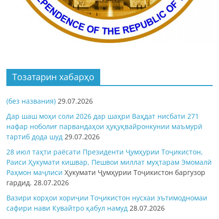
Тозатарин хабарҳо
(без названия)
29.07.2026
Дар шаш моҳи соли 2026 дар шаҳри Ваҳдат нисбати 271
нафар ноболиғ парвандаҳои ҳуқуқвайронкунии маъмурӣ
тартиб дода шуд
29.07.2026
28 июл таҳти раёсати Президенти Ҷумҳурии Тоҷикистон,
Раиси Ҳукумати кишвар, Пешвои миллат муҳтарам Эмомалӣ
Раҳмон
маҷлиси
Ҳукумати Ҷумҳурии Тоҷикистон баргузор
гардид.
28.07.2026
Вазири корҳои хориҷии Тоҷикистон нусхаи эътимодномаи
сафири нави Кувайтро қабул намуд
28.07.2026