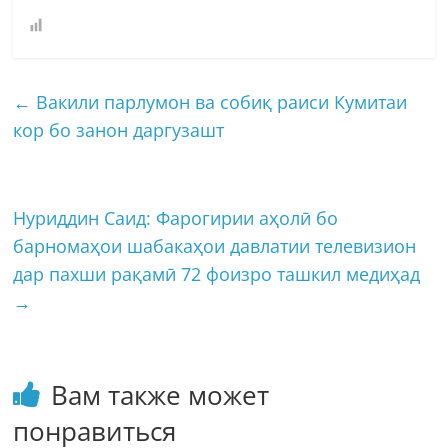
←
Вакили парлумон ва собиқ раиси Кумитаи
кор бо занон даргузашт
Нуриддин Саид: Фарогирии аҳолӣ бо
барномаҳои шабакаҳои давлатии телевизион
дар пахши рақамӣ 72 фоизро ташкил медиҳад
→
Вам также может
понравиться