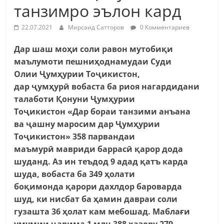
танзимро эълон кард
22.07.2021
Мирсаид Сатторов
0 Комментариев
Дар шаш моҳи соли равон мутобиқи
маълумоти пешниҳоднамудаи Суди
Олии Ҷумҳурии Тоҷикистон,
дар ҷумҳурӣ вобаста ба риоя нагардидани
талаботи Қонуни Ҷумҳурии
Тоҷикистон «Дар бораи танзими анъана
ва ҷашну маросим дар Ҷумҳурии
Тоҷикистон» 358 парвандаи
маъмурӣ мавриди баррасӣ қарор дода
шуданд. Аз ин теъдод 9 адад қатъ карда
шуда, вобаста ба 349 ҳолати
боқимонда қарори дахлдор бароварда
шуд, ки нисбат ба ҳамин давраи соли
гузашта 36 ҳолат кам мебошад. Маблағи
умумии ҷарима 1 млн 388 ҳазору 279