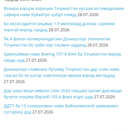
Вазири корҳои хориҷии Тоҷикистон нусхаи эътимодномаи
сафири нави Кувайтро қабул намуд
28.07.2026
Ба иқтисодиёти кишвар 1,9 миллиард доллар сармояи
хориҷӣ ворид гардид
28.07.2026
94,4 фоизи хатмкунандагони Донишгоҳи технологии
Тоҷикистон бо ҷойи кор таъмин шуданд
28.07.2026
Ҳавопаймои нави Boeing 737-8 MAX ба Тоҷикистон ворид
карда шуд
27.07.2026
Донишгоҳи славянии Русияву Тоҷикистон дар соли нави
таҳсил бо як қатор навгониҳои муҳим ворид мегардад
27.07.2026
Дар шаш моҳи аввали соли 2026 нақшаи қисми даромади
буҷети ноҳияи Варзоб 103,4 фоиз иҷро шуд
27.07.2026
ДДТТ бо 13 созишномаи нави байналмилалӣ ҳамкориро
густариш дод
27.07.2026