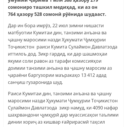
сомониро ташкил медиҳад, ки аз он
764 ҳазору 528 сомонӣ рӯёнида шудааст.
Дар ин бора имрӯз, 22 июл зимни нишасти
матбуотии Кумитаи дин, танзими анъана ва
ҷашну маросими назди Ҳукумати Ҷумҳурии
Тоҷикистон раиси Кумита Сулаймон Давлатзода
иттилоъ дод. Зикр гардид, ки дар шашмоҳаи
якуми соли равон аз тарафи комиссияҳои
доимии танзими анъана ва ҷашну маросим аз
ҷараёни баргузории маъракаҳо 13 412 адад
санҷиш гузаронида шуд.
Раиси Кумитаи дин, танзими анъана ва ҷашну
маросими назди Ҳукумати Ҷумҳурии Тоҷикистон
Сулаймон Давлатзода зикр намуд, ки 4090 нафар
шаҳрвандони ҷумҳурӣ дар муассисаҳои таълими
динии хориҷ аз кишвар ғайрирасмӣ таҳсил