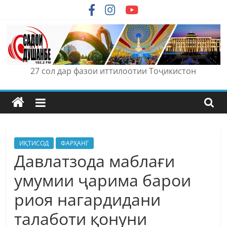
Skip
to
content
27 сол дар фазои иттилоотии Тоҷикистон
ИҚТИСОД
ФАРҲАНГ
Давлатзода маблағи
умумии ҷарима барои
риоя нагардидани
талаботи қонуни