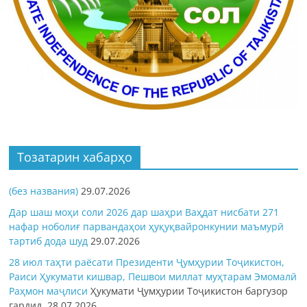
Тозатарин хабарҳо
(без названия)
29.07.2026
Дар шаш моҳи соли 2026 дар шаҳри Ваҳдат нисбати 271
нафар ноболиғ парвандаҳои ҳуқуқвайронкунии маъмурӣ
тартиб дода шуд
29.07.2026
28 июл таҳти раёсати Президенти Ҷумҳурии Тоҷикистон,
Раиси Ҳукумати кишвар, Пешвои миллат муҳтарам Эмомалӣ
Раҳмон
маҷлиси
Ҳукумати Ҷумҳурии Тоҷикистон баргузор
гардид.
28.07.2026