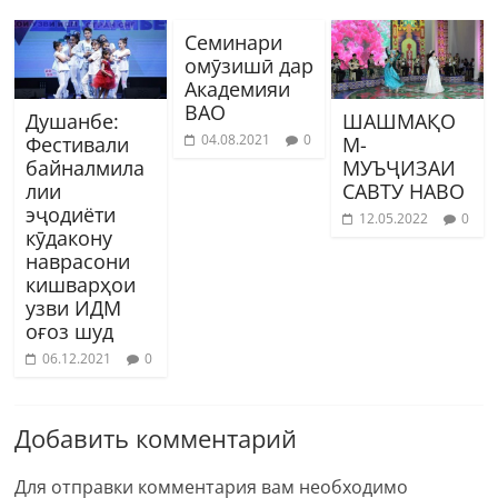
Семинари
омӯзишӣ дар
Академияи
ВАО
Душанбе:
ШАШМАҚО
04.08.2021
0
Фестивали
М-
байналмила
МУЪҶИЗАИ
лии
САВТУ НАВО
эҷодиёти
12.05.2022
0
кӯдакону
наврасони
кишварҳои
узви ИДМ
оғоз шуд
06.12.2021
0
Добавить комментарий
Для отправки комментария вам необходимо