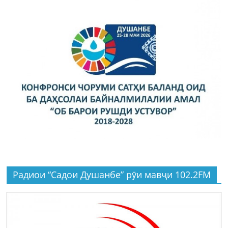
Радиои “Садои Душанбе” рӯи мавҷи 102.2FM