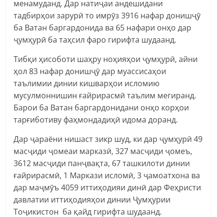
менамуданд. Дар натиҷаи андешидани
тадбирҳои зарурӣ то имрӯз 3916 нафар донишҷӯ
ба Ватан баргардонида ва 65 нафари онҳо дар
ҷумҳурӣ ба таҳсил фаро гирифта шудаанд.
Тибқи ҳисоботи шаҳру ноҳияҳои ҷумҳурӣ, айни
ҳол 83 нафар донишҷӯ дар муассисаҳои
таълимии динии кишварҳои исломию
мусулмоннишин ғайрирасмӣ таълим мегиранд.
Барои ба Ватан баргардонидани онҳо корҳои
тарғиботиву фаҳмондадиҳӣ идома доранд.
Дар ҷараёни нишаст зикр шуд, ки дар ҷумҳурӣ 49
масҷиди ҷомеаи марказӣ, 327 масҷиди ҷомеъ,
3612 масҷиди панҷвақта, 67 ташкилоти динии
ғайрирасмӣ, 1 Маркази исломӣ, 3 ҷамоатхона ва
дар маҷмӯъ 4059 иттиҳодияи динӣ дар Феҳристи
давлатии иттиҳодияҳои динии Ҷумҳурии
Тоҷикистон ба қайд гирифта шудаанд.