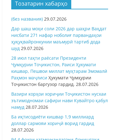
Тозатарин хабарҳо
(без названия)
29.07.2026
Дар шаш моҳи соли 2026 дар шаҳри Ваҳдат
нисбати 271 нафар ноболиғ парвандаҳои
ҳуқуқвайронкунии маъмурӣ тартиб дода
шуд
29.07.2026
28 июл таҳти раёсати Президенти
Ҷумҳурии Тоҷикистон, Раиси Ҳукумати
кишвар, Пешвои миллат муҳтарам Эмомалӣ
Раҳмон
маҷлиси
Ҳукумати Ҷумҳурии
Тоҷикистон баргузор гардид.
28.07.2026
Вазири корҳои хориҷии Тоҷикистон нусхаи
эътимодномаи сафири нави Кувайтро қабул
намуд
28.07.2026
Ба иқтисодиёти кишвар 1,9 миллиард
доллар сармояи хориҷӣ ворид гардид
28.07.2026
94,4 фоизи хатмкунандагони Донишгоҳи