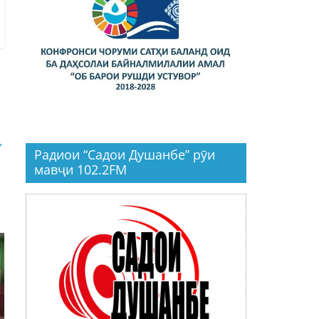
→
Радиои “Садои Душанбе” рӯи
мавҷи 102.2FM