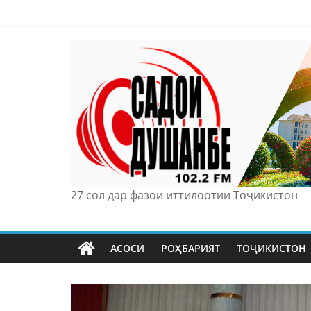
Skip
to
content
27 сол дар фазои иттилоотии Тоҷикистон
АСОСӢ
РОҲБАРИЯТ
ТОҶИКИСТОН