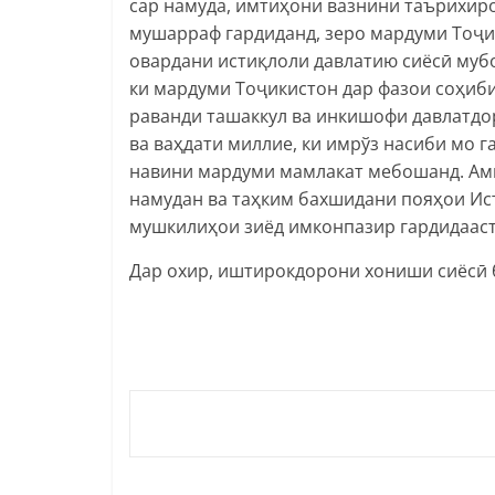
сар намуда, имтиҳони вазнини таърихиро
мушарраф гардиданд, зеро мардуми Тоҷик
овардани истиқлоли давлатию сиёсӣ мубор
ки мардуми Тоҷикистон дар фазои соҳиби
раванди ташаккул ва инкишофи давлатдор
ва ваҳдати миллие, ки имрўз насиби мо г
навини мардуми мамлакат мебошанд. Амм
намудан ва таҳким бахшидани пояҳои Ис
мушкилиҳои зиёд имконпазир гардидааст
Дар охир, иштирокдорони хониши сиёсӣ б