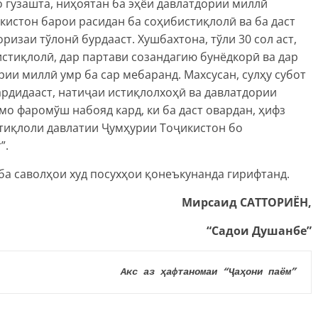
 гузашта, ниҳоятан ба эҳёи давлатдории миллӣ
истон барои расидан ба соҳибистиқлолӣ ва ба даст
изаи тўлонӣ бурдааст. Хушбахтона, тўли 30 сол аст,
стиқлолӣ, дар партави созандагию бунёдкорӣ ва дар
ии миллӣ умр ба сар мебаранд. Махсусан, сулҳу субот
ардидааст, натиҷаи истиқлолхоҳӣ ва давлатдории
о фаромўш набояд кард, ки ба даст овардан, ҳифз
тиқлоли давлатии Ҷумҳурии Тоҷикистон бо
”.
а саволҳои худ посухҳои қонеъкунанда гирифтанд.
Мирсаид САТТОРИЁН,
“Садои Душанбе”
Акс аз ҳафтаномаи “Ҷаҳони паём”