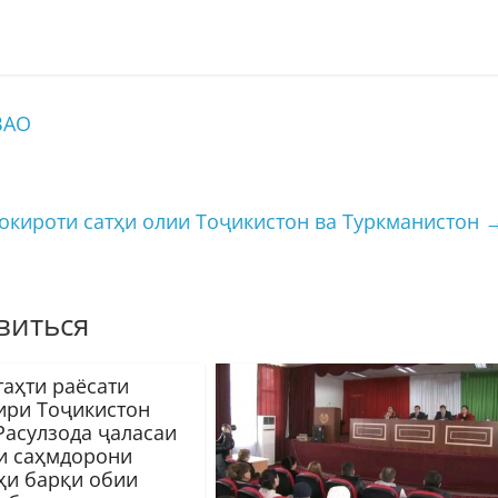
ВАО
окироти сатҳи олии Тоҷикистон ва Туркманистон
виться
таҳти раёсати
ири Тоҷикистон
Расулзода ҷаласаи
и саҳмдорони
ҳи барқи обии