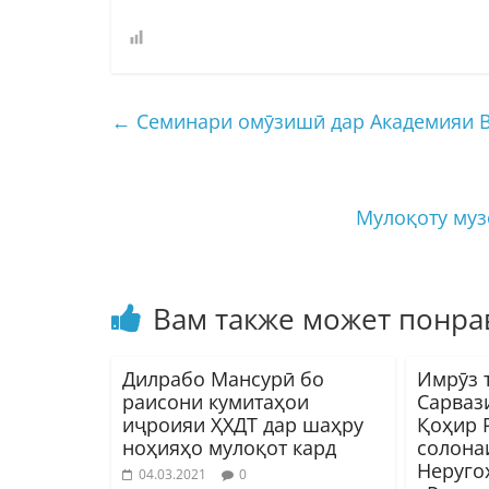
←
Семинари омӯзишӣ дар Академияи 
Мулоқоту муз
Вам также может понра
Дилрабо Мансурӣ бо
Имрӯз 
раисони кумитаҳои
Сарваз
иҷроияи ҲХДТ дар шаҳру
Қоҳир 
ноҳияҳо мулоқот кард
солона
Неруго
04.03.2021
0