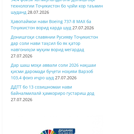
технологии Тоҷикистон бо ҷойи кор таъмин
шуданд
28.07.2026
Ҳавопаймои нави Boeing 737-8 MAX ба
Тоҷикистон ворид карда шуд
27.07.2026
Донишгоҳи славянии Русияву Тоҷикистон
дар соли нави таҳсил бо як қатор
навгониҳои муҳим ворид мегардад
27.07.2026
Дар шаш моҳи аввали соли 2026 нақшаи
қисми даромади буҷети ноҳияи Варзоб
103,4 фоиз иҷро шуд
27.07.2026
ДДТТ бо 13 созишномаи нави
байналмилалӣ ҳамкориро густариш дод
27.07.2026