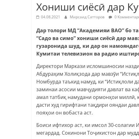
Хониши сиёсӣ дар Ку
04.08.2021
Мирсаид Сатторов
0 Комментар
Дар толори МД “Академияи ВАО” бо 
“Садо ва симо” хониши сиёсӣ дар ма
гузаронида шуд, ки дар он намоянда
Кумитаи телевизион ва радио иштиро
Директори Маркази исломшиносии назди
Абдураҳим Холиқзода дар мавзўи “Истиқл
Номбурда таъкид намуд, ки “Истиқлоли д
заминаи асосии мавҷудияти давлат ва к
амал татбиқ намудани ормонҳои миллӣ, қ
дасти худ гирифтани тақдири ояндаи давл
пояҳои он вобаста аст.
Боиси ифтихор аст, ки имсол 30-солагии
мегардад. Сокинони Тоҷикистон дар муд