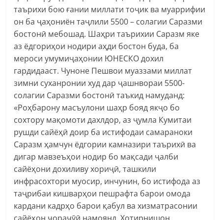
таърихи бою ғании миллати тоҷик ва муаррифии
он ба ҷаҳониён таҷлили 5500 – солагии Саразми
бостонӣ мебошад. Шаҳри таърихии Саразм яке
аз ёдгориҳои нодири аҳди бостон буда, ба
мероси умумиҷаҳонии ЮНЕСКО дохил
гардидааст. Чуноне Пешвои муаззами миллат
зимни суханронии худ дар ҷашнвораи 5500-
солагии Саразми бостонӣ таъкид намуданд:
«Роҳбарону масъулони шаҳр бояд якҷо бо
сохтору мақомоти дахлдор, аз ҷумла Кумитаи
рушди сайёҳӣ доир ба истифодаи самараноки
Саразм ҳамчун ёдгории камназири таърихӣ ва
дигар мавзеъҳои нодир бо мақсади ҷалби
сайёҳони дохиливу хориҷӣ, ташкили
инфрасохтори муосир, инчунин, бо истифода аз
таҷрибаи кишварҳои пешрафта барои омода
кардани кадрҳо барои қабул ва хизматрасонии
сайёҳон чораҷӯӣ намоянд. Хотирнишон