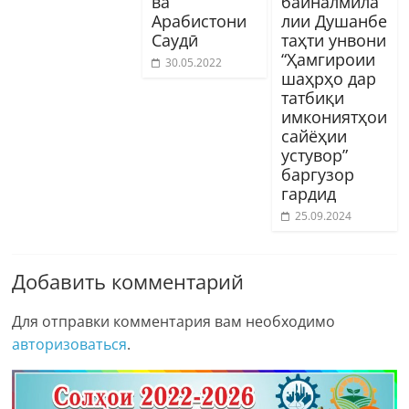
ва
байналмила
Арабистони
лии Душанбе
Саудӣ
таҳти унвони
“Ҳамгироии
30.05.2022
шаҳрҳо дар
татбиқи
имкониятҳои
сайёҳии
устувор”
баргузор
гардид
25.09.2024
Добавить комментарий
Для отправки комментария вам необходимо
авторизоваться
.