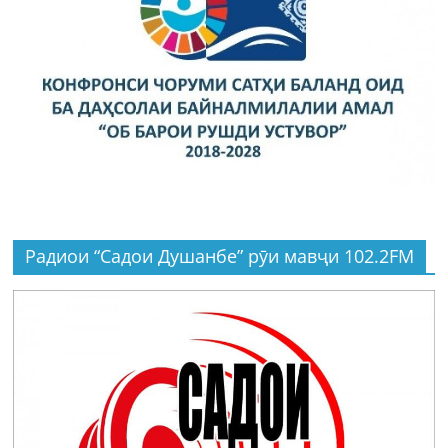
Радиои “Садои Душанбе” рӯи мавҷи 102.2FM