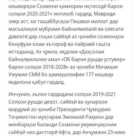
кишварҳои Созмони ҳамкории иқтисодӣ барои
солҳои 2020-2021» интихоб гардид. Мавриди
зикр аст, ки ташаббусҳои Пешвои миллат дар
масъалаҳои мубрами байналмилалӣ ва сиёсати
давлатӣ дар соҳаи сайёҳӣ аз ҷониби созмонҳои
бонуфузи олам эътироф ва пайравӣ гашта
истодаанд. Аз ҷумла, иқдоми «Даҳсолаи
байналмилалии амал «Об барои рушди устувор»
барои солҳои 2018-2028» аз ҷониби Маҷмааи
Умумии СММ бо ҳаммуаллифии 177 кишвар
якдилона қабул гардид.
Инчунин, эълон гардидани солҳои 2019-2021
Солҳои рушди деҳот, сайёҳӣ ва ҳунарҳои
мардумӣ аз ҷониби Президенти Ҷумҳурии
Тоҷикистон муҳтарам Эмомалӣ Раҳмон дар
минбарҳои баланди Созмони умумиҷаҳонии
сайёҳӣ низ дастгирӣ ёфта, дар Анҷумани 23-юми