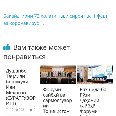
Бақайдгирии 72 ҳолати нави сироят ва 1 фавт
аз коронавирус
→
Вам также может
понравиться
Душанбе:
Таҷлили
бошукуҳи
Иди
Форуми
Бахшида ба
Меҳргон
сайёҳӣ ва
Рӯзи
(СУРАТГУЗОР
сармоягузор
ҷаҳонии
ИШ)
ии
сайёҳӣ
17.10.2021
0
Тоҷикистон
Форуми