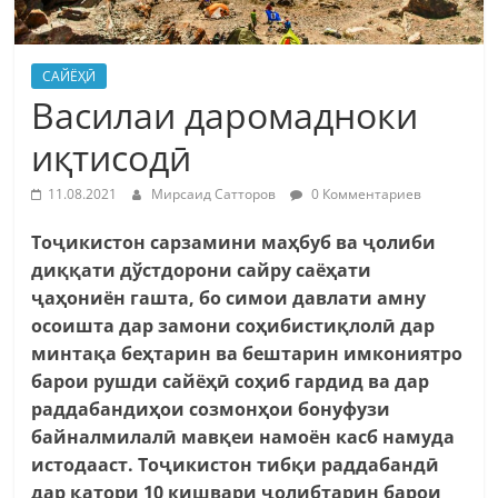
САЙЁҲӢ
Василаи даромадноки
иқтисодӣ
11.08.2021
Мирсаид Сатторов
0 Комментариев
Тоҷикистон сарзамини маҳбуб ва ҷолиби
диққати дўстдорони сайру саёҳати
ҷаҳониён гашта, бо симои давлати амну
осоишта дар замони соҳибистиқлолӣ дар
минтақа беҳтарин ва бештарин имкониятро
барои рушди сайёҳӣ соҳиб гардид ва дар
раддабандиҳои созмонҳои бонуфузи
байналмилалӣ мавқеи намоён касб намуда
истодааст. Тоҷикистон тибқи раддабандӣ
дар қатори 10 кишвари ҷолибтарин барои