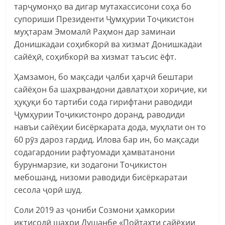
тарҷумонҳо ва дигар мутахассисони соҳа бо
супориши Президенти Ҷумҳурии Тоҷикистон
муҳтарам Эмомалӣ Раҳмон дар заминаи
Донишкадаи соҳибкорӣ ва хизмат Донишкадаи
сайёҳӣ, соҳибкорӣ ва хизмат таъсис ёфт.
Ҳамзамон, бо мақсади ҷалби ҳарчӣ бештари
сайёҳон ба шаҳрвандони давлатҳои хориҷие, ки
ҳуқуқи бо тартиби сода гирифтани раводиди
Ҷумҳурии Тоҷикистонро доранд, раводиди
навъи сайёҳии бисёркарата дода, муҳлати он то
60 рӯз дароз гардид. Илова бар ин, бо мақсади
содагардонии рафтуомади ҳамватанони
бурунмарзие, ки зодагони Тоҷикистон
мебошанд, низоми раводиди бисёркаратаи
сесола ҷорӣ шуд.
Соли 2019 аз ҷониби Созмони ҳамкории
иқтисодӣ шаҳри Душанбе «Пойтахти сайёҳии