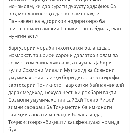
менамоям, ки дар сурати дурусту ҳадафнок ба
роҳ мондани корҳо дар ин самт шаҳри
Панҷакент ва ёдгориҳои нодири онро ба
шиносномаи сайёҳии Тоҷикистон табдил додан
мумкин аст.»
Баргузории чорабиниҳои сатҳи баланд дар
мамлакат, ташрифи сарони давлатҳои олам ва
созмонҳои байналмилалӣ, аз ҷумла Дабири
кулли Созмони Милали Муттаҳид ва Созмони
умумиҷаҳонии сайёҳӣ бори дигар аз эътирофи
сартосарии Тоҷикистон дар сатҳи байналмилалӣ
дарак медиҳад. Беҳуда нест, ки роҳбари вақти
Созмони умумиҷаҳонии сайёҳӣ Толиб Рифоӣ
зимни сафараш ба Тоҷикистон ба имконоти
сайёҳии давлати мо баҳои баланд дода,
Тоҷикистонро «биҳишти кашфношуда» номида
буд.