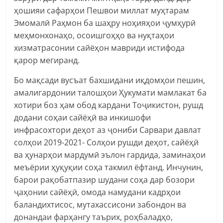
ҳошияи сафарҳои Пешвои миллат муҳтарам
Эмомалӣ Раҳмон ба шаҳру ноҳияҳои ҷумҳурӣ
меҳмонхонаҳо, осоишгоҳҳо ва нуқтаҳои
хизматрасонии сайёҳон мавриди истифода
қарор мегиранд.
Бо мақсади вусъат бахшидани иқдомҳои пешин,
амалигардонии талошҳои Ҳукумати мамлакат ба
хотири боз ҳам обод кардани Тоҷикистон, рушд
додани соҳаи сайёҳӣ ва инкишофи
инфрасохтори деҳот аз ҷониби Сарвари давлат
солҳои 2019-2021- Солҳои рушди деҳот, сайёҳӣ
ва ҳунарҳои мардумӣ эълон гардида, заминаҳои
меъёрии ҳуқуқии соҳа такмил ёфтанд. Инчунин,
барои рақобатпазир шудани соҳа дар бозори
ҷаҳонии сайёҳӣ, омода намудани кадрҳои
баландихтисос, мутахассисони забондон ва
донандаи фарҳангу таърих, роҳбаладҳо,