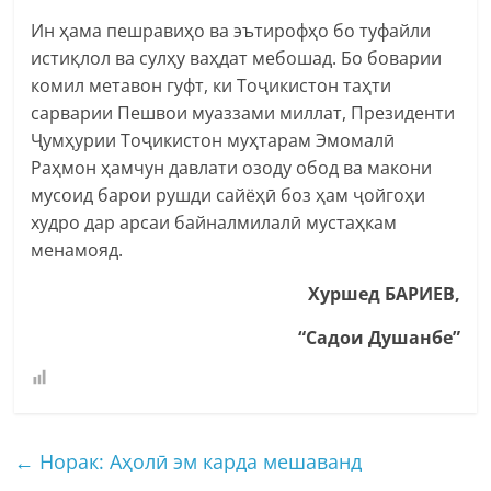
Ин ҳама пешравиҳо ва эътирофҳо бо туфайли
истиқлол ва сулҳу ваҳдат мебошад. Бо боварии
комил метавон гуфт, ки Тоҷикистон таҳти
сарварии Пешвои муаззами миллат, Президенти
Ҷумҳурии Тоҷикистон муҳтарам Эмомалӣ
Раҳмон ҳамчун давлати озоду обод ва макони
мусоид барои рушди сайёҳӣ боз ҳам ҷойгоҳи
худро дар арсаи байналмилалӣ мустаҳкам
менамояд.
Хуршед БАРИЕВ,
“Садои Душанбе”
←
Норак: Аҳолӣ эм карда мешаванд