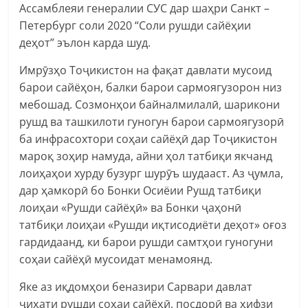
Ассамблеяи генералии СУС дар шаҳри Санкт –
Петербург соли 2020 “Соли рушди сайёҳии
деҳот” эълон карда шуд.
Имрӯзҳо Тоҷикистон на фақат давлати мусоид
барои сайёҳон, балки барои сармоягузорон низ
мебошад. Созмонҳои байналмилалӣ, шарикони
рушд ва ташкилоти гуногун барои сармоягузорӣ
ба инфрасохтори соҳаи сайёҳӣ дар Тоҷикистон
мароқ зоҳир намуда, айни ҳол татбиқи якчанд
лоиҳаҳои хурду бузург шурӯъ шудааст. Аз ҷумла,
дар ҳамкорӣ бо Бонки Осиёии Рушд татбиқи
лоиҳаи «Рушди сайёҳӣ» ва Бонки ҷаҳонӣ
татбиқи лоиҳаи «Рушди иқтисодиёти деҳот» оғоз
гардидаанд, ки барои рушди самтҳои гуногуни
соҳаи сайёҳӣ мусоидат менамоянд.
Яке аз иқдомҳои беназири Сарвари давлат
ҷиҳати рушди соҳаи сайёҳӣ, посдорӣ ва ҳифзи