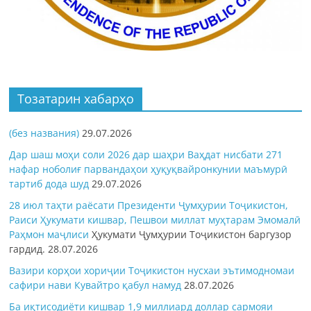
Тозатарин хабарҳо
(без названия)
29.07.2026
Дар шаш моҳи соли 2026 дар шаҳри Ваҳдат нисбати 271
нафар ноболиғ парвандаҳои ҳуқуқвайронкунии маъмурӣ
тартиб дода шуд
29.07.2026
28 июл таҳти раёсати Президенти Ҷумҳурии Тоҷикистон,
Раиси Ҳукумати кишвар, Пешвои миллат муҳтарам Эмомалӣ
Раҳмон
маҷлиси
Ҳукумати Ҷумҳурии Тоҷикистон баргузор
гардид.
28.07.2026
Вазири корҳои хориҷии Тоҷикистон нусхаи эътимодномаи
сафири нави Кувайтро қабул намуд
28.07.2026
Ба иқтисодиёти кишвар 1,9 миллиард доллар сармояи