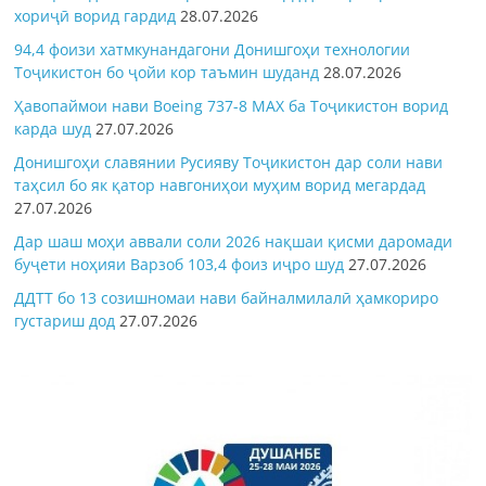
хориҷӣ ворид гардид
28.07.2026
94,4 фоизи хатмкунандагони Донишгоҳи технологии
Тоҷикистон бо ҷойи кор таъмин шуданд
28.07.2026
Ҳавопаймои нави Boeing 737-8 MAX ба Тоҷикистон ворид
карда шуд
27.07.2026
Донишгоҳи славянии Русияву Тоҷикистон дар соли нави
таҳсил бо як қатор навгониҳои муҳим ворид мегардад
27.07.2026
Дар шаш моҳи аввали соли 2026 нақшаи қисми даромади
буҷети ноҳияи Варзоб 103,4 фоиз иҷро шуд
27.07.2026
ДДТТ бо 13 созишномаи нави байналмилалӣ ҳамкориро
густариш дод
27.07.2026