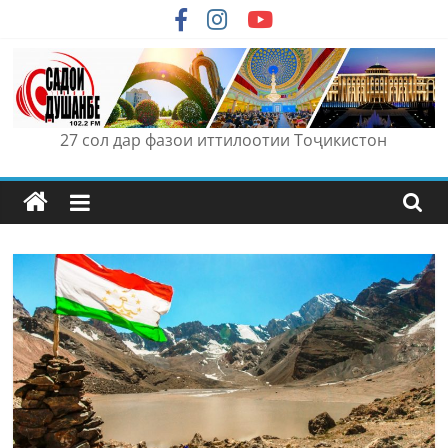
Skip
to
content
27 сол дар фазои иттилоотии Тоҷикистон