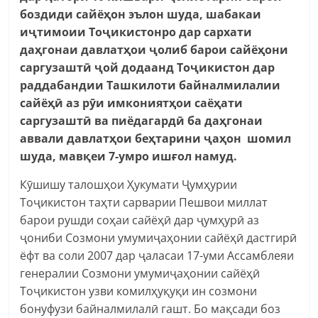
боздиди сайёҳон эълон шуда, шабакаи
иҷтимоии Тоҷикистонро дар сархати
даҳгонаи давлатҳои ҷолиб барои сайёҳони
саргузаштӣ ҷой додаанд Тоҷикистон дар
раддабандии Ташкилоти байналмилалии
сайёҳӣ аз рӯи имкониятҳои саёҳати
саргузаштӣ ва пиёдагардӣ ба даҳгонаи
аввали давлатҳои беҳтарини ҷаҳон шомил
шуда, мавқеи 7-умро ишғол намуд.
Кӯшишу талошҳои Ҳукумати Ҷумҳурии
Тоҷикистон таҳти сарварии Пешвои миллат
барои рушди соҳаи сайёҳӣ дар ҷумҳурӣ аз
ҷониби Созмони умумиҷаҳонии сайёҳӣ дастгирӣ
ёфт ва соли 2007 дар ҷаласаи 17-уми Ассамблеяи
генералии Созмони умумиҷаҳонии сайёҳӣ
Тоҷикистон узви комилҳуқуқи ин созмони
бонуфузи байналмилалӣ гашт. Бо мақсади боз