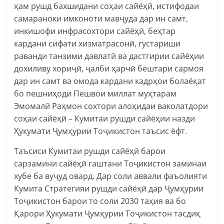
ҳам рушд бахшидани соҳаи сайёҳӣ, истифодаи
самараноки имконоти мавҷуда дар ин самт,
инкишофи инфрасохтори сайёҳӣ, беҳтар
кардани сифати хизматрасонӣ, густариши
раванди танзими давлатӣ ва дастгирии сайёҳии
дохиливу хориҷӣ, ҷалби ҳарчӣ бештари сармоя
дар ин самт ва омода кардани кадрҳои болаёқат
бо пешниҳоди Пешвои миллат муҳтарам
Эмомалӣ Раҳмон сохтори алоҳидаи ваколатдори
соҳаи сайёҳӣ – Кумитаи рушди сайёҳии назди
Ҳукумати Ҷумҳурии Тоҷикистон таъсис ёфт.
Таъсиси Кумитаи рушди сайёҳӣ барои
сарзамини сайёҳӣ гаштани Тоҷикистон заминаи
хубе ба вуҷуд овард. Дар соли аввали фаъолияти
Кумита Стратегияи рушди сайёҳӣ дар Ҷумҳурии
Тоҷикистон барои то соли 2030 таҳия ва бо
Қарори Ҳукумати Ҷумҳурии Тоҷикистон тасдиқ