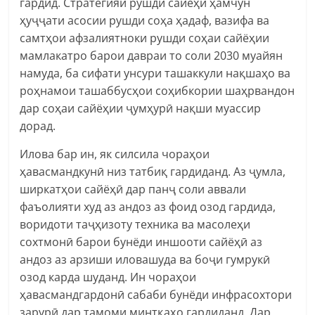
гардид. Стратегияи рушди сайёҳӣ ҳамчун
ҳуҷҷати асосии рушди соҳа ҳадаф, вазифа ва
самтҳои афзалиятноки рушди соҳаи сайёҳии
мамлакатро барои давраи то соли 2030 муайян
намуда, ба сифати унсури ташаккули нақшаҳо ва
роҳнамои ташаббусҳои соҳибкории шаҳрвандон
дар соҳаи сайёҳии ҷумҳурӣ нақши муассир
дорад.
Илова бар ин, як силсила чораҳои
ҳавасмандкунӣ низ татбиқ гардиданд. Аз ҷумла,
ширкатҳои сайёҳӣ дар панҷ соли аввали
фаъолияти худ аз андоз аз фоид озод гардида,
воридоти таҷҳизоту техника ва масолеҳи
сохтмонӣ барои бунёди иншооти сайёҳӣ аз
андоз аз арзиши иловашуда ва боҷи гумрукӣ
озод карда шуданд. Ин чораҳои
ҳавасмандгардонӣ сабаби бунёди инфрасохтори
зарурӣ дар тамоми минтқаҳо гардиданд. Дар