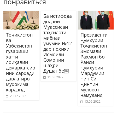
понравиться
Ба истифода
додани
Муассисаи
таҳсилоти
Тоҷикистон
Президенти
миёнаи
ва
Ҷумҳурии
умумии №12
Узбекистон
Тоҷикистон
дар ноҳияи
гузариши
Эмомалӣ
Исмоили
хатти
Раҳмон бо
Сомонии
лоиҳавии
Раиси
шаҳри
демаркатсио
Ҷумҳурии
Душанбе￼
нии сарҳади
Мардумии
31.08.2022
давлатиро
Чин Си
муҳокима
Ҷинпин
карданд
мулоқот
намуданд
20.12.2022
15.09.2022