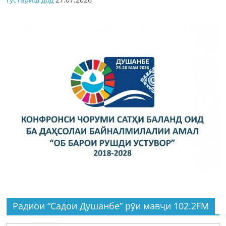
Радиои “Садои Душанбе” рӯи мавҷи 102.2FM