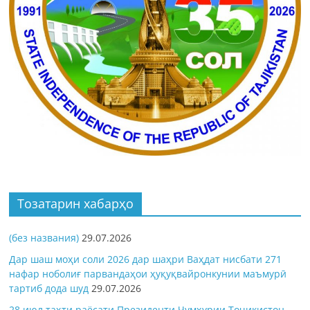
Тозатарин хабарҳо
(без названия)
29.07.2026
Дар шаш моҳи соли 2026 дар шаҳри Ваҳдат нисбати 271
нафар ноболиғ парвандаҳои ҳуқуқвайронкунии маъмурӣ
тартиб дода шуд
29.07.2026
28 июл таҳти раёсати Президенти Ҷумҳурии Тоҷикистон,