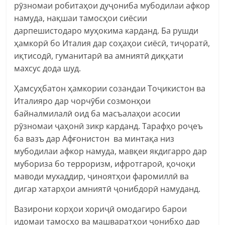
рӯзномаи робитаҳои дуҷониба мубодилаи афкор
намуда, нақшаи тамосҳои сиёсии
дарпешистодаро муҳокима карданд. Ба рушди
ҳамкорӣ бо Италия дар соҳаҳои сиёсӣ, тиҷоратӣ,
иқтисодӣ, гуманитарӣ ва амниятӣ диққати
махсус дода шуд.
Ҳамсуҳбатон ҳамкории созандаи Тоҷикистон ва
Италияро дар чорчӯби созмонҳои
байналмилалӣ оид ба масъалаҳои асосии
рӯзномаи ҷаҳонӣ зикр карданд. Тарафҳо роҷеъ
ба вазъ дар Афғонистон ва минтақа низ
мубодилаи афкор намуда, мавқеи якдигарро дар
мубориза бо терроризм, ифротгароӣ, қочоқи
маводи мухаддир, ҷиноятҳои фаромиллӣ ва
дигар хатарҳои амниятӣ ҷонибдорӣ намуданд.
Вазирони корҳои хориҷӣ омодагиро барои
идомаи тамосҳо ва машваратҳои ҷонибҳо дар