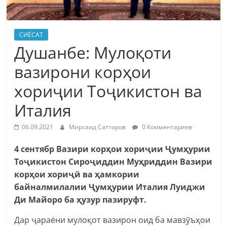
СИЁСАТ
Душанбе: Мулоқоти
вазирони корҳои
хориҷии Тоҷикистон ва
Италия
06.09.2021
Мирсаид Сатторов
0 Комментариев
4 сентябр Вазири корҳои хориҷии Ҷумҳурии
Тоҷикистон Сироҷиддин Муҳриддин Вазири
корҳои хориҷӣ ва ҳамкории
байналмилалии Ҷумҳурии Италия Луиджи
Ди Майоро ба ҳузур пазируфт.
Дар ҷараёни мулоқот вазирон оид ба мавзӯъҳои