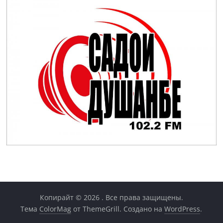
Копирайт © 2026
. Все права защищены.
Тема
ColorMag
от ThemeGrill. Создано на
WordPress
.