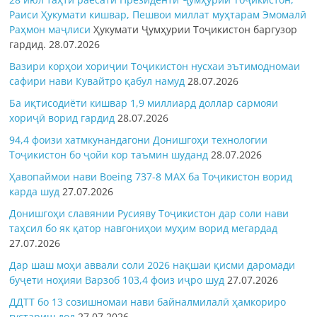
Раиси Ҳукумати кишвар, Пешвои миллат муҳтарам Эмомалӣ
Раҳмон
маҷлиси
Ҳукумати Ҷумҳурии Тоҷикистон баргузор
гардид.
28.07.2026
Вазири корҳои хориҷии Тоҷикистон нусхаи эътимодномаи
сафири нави Кувайтро қабул намуд
28.07.2026
Ба иқтисодиёти кишвар 1,9 миллиард доллар сармояи
хориҷӣ ворид гардид
28.07.2026
94,4 фоизи хатмкунандагони Донишгоҳи технологии
Тоҷикистон бо ҷойи кор таъмин шуданд
28.07.2026
Ҳавопаймои нави Boeing 737-8 MAX ба Тоҷикистон ворид
карда шуд
27.07.2026
Донишгоҳи славянии Русияву Тоҷикистон дар соли нави
таҳсил бо як қатор навгониҳои муҳим ворид мегардад
27.07.2026
Дар шаш моҳи аввали соли 2026 нақшаи қисми даромади
буҷети ноҳияи Варзоб 103,4 фоиз иҷро шуд
27.07.2026
ДДТТ бо 13 созишномаи нави байналмилалӣ ҳамкориро
густариш дод
27.07.2026