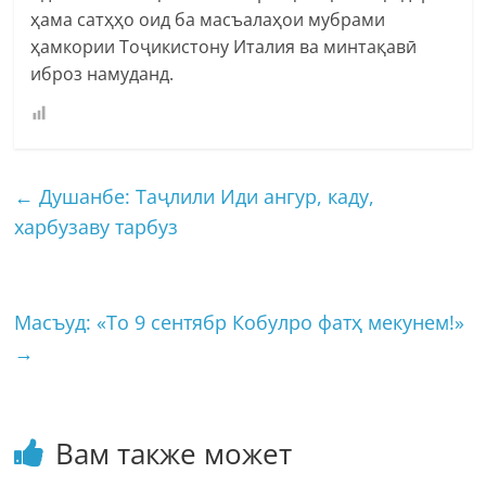
ҳама сатҳҳо оид ба масъалаҳои мубрами
ҳамкории Тоҷикистону Италия ва минтақавӣ
иброз намуданд.
←
Душанбе: Таҷлили Иди ангур, каду,
харбузаву тарбуз
Масъуд: «То 9 сентябр Кобулро фатҳ мекунем!»
→
Вам также может