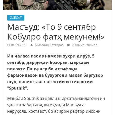
СИЁСАТ
Масъуд: «То 9 сентябр
Кобулро фатҳ мекунем!»
06.09.2021
Мирсаид Сатторов
0 Комментариев
Ин ҷаласа пас аз намози зуҳри дирӯз, 5
сентябр, дар деҳаи Бозорак, маркази
вилояти Панҷшер бо иттифоқи
фармондеҳон ва бузургони маҳал баргузор
шуд, навиштааст агентии иттилоотии
“Sputnik”.
Манбаи Sputnik аз қавли ширкаткунандагони ин
ҷаласа хабар дод, ки Аҳмади Масъуд аз
нерӯҳояш хостааст, бо асирон рафтор инсонӣ