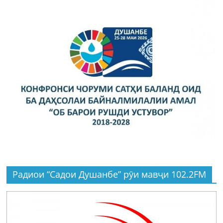
Радиои “Садои Душанбе” рӯи мавҷи 102.2FM