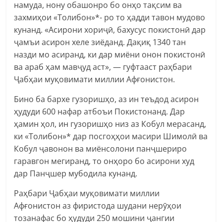
намуда, нону обашонро бо онҳо тақсим ва
захмиҳои «Толибон»*- ро то ҳадди тавон мудово
кунанд. «Асирони хориҷӣ, бахусус покистонӣ дар
ҷамъи асирон хеле зиёданд. Дақиқ 1340 тан
назди мо асиранд, ки дар миёни онон покистонӣ
ва араб ҳам мавҷуд аст», — гуфтааст раҳбари
Ҷабҳаи муқовимати миллии Афғонистон.
Бино ба бархе гузоришҳо, аз ин теъдод асирон
ҳудуди 600 нафар атбоъи Покистонанд. Дар
ҳамин ҳол, ин гузоришҳо низ аз Кобул мерасанд,
ки «Толибон»* дар посгоҳҳои масири Шимолӣ ва
Кобул ҷавонон ва миёнсолони панҷшериро
гаравгон мегиранд, то онҳоро бо асирони худ
дар Панҷшер мубодила кунанд.
Раҳбари Ҷабҳаи муқовимати миллии
Афғонистон аз фиристода шудани нерӯҳои
тозанафас бо ҳудуди 250 мошини ҷангии