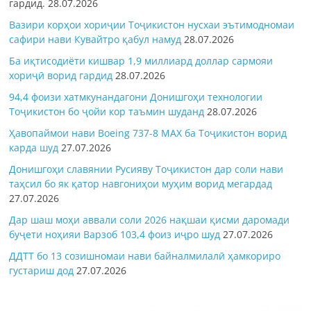
гардид.
28.07.2026
Вазири корҳои хориҷии Тоҷикистон нусхаи эътимодномаи
сафири нави Кувайтро қабул намуд
28.07.2026
Ба иқтисодиёти кишвар 1,9 миллиард доллар сармояи
хориҷӣ ворид гардид
28.07.2026
94,4 фоизи хатмкунандагони Донишгоҳи технологии
Тоҷикистон бо ҷойи кор таъмин шуданд
28.07.2026
Ҳавопаймои нави Boeing 737-8 MAX ба Тоҷикистон ворид
карда шуд
27.07.2026
Донишгоҳи славянии Русияву Тоҷикистон дар соли нави
таҳсил бо як қатор навгониҳои муҳим ворид мегардад
27.07.2026
Дар шаш моҳи аввали соли 2026 нақшаи қисми даромади
буҷети ноҳияи Варзоб 103,4 фоиз иҷро шуд
27.07.2026
ДДТТ бо 13 созишномаи нави байналмилалӣ ҳамкориро
густариш дод
27.07.2026