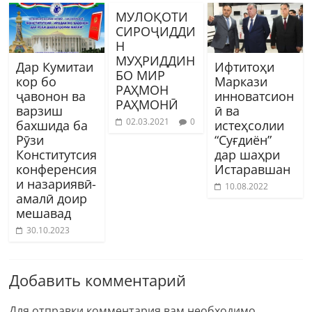
МУЛОҚОТИ
СИРОҶИДДИ
Н
МУҲРИДДИН
Дар Кумитаи
Ифтитоҳи
БО МИР
кор бо
Маркази
РАҲМОН
ҷавонон ва
инноватсион
РАҲМОНӢ
варзиш
ӣ ва
02.03.2021
0
бахшида ба
истеҳсолии
Рӯзи
“Суғдиён”
Конститутсия
дар шаҳри
конференсия
Истаравшан
и назариявӣ-
10.08.2022
амалӣ доир
мешавад
30.10.2023
Добавить комментарий
Для отправки комментария вам необходимо