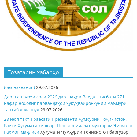
Тозатарин хабарҳо
(без названия)
29.07.2026
Дар шаш моҳи соли 2026 дар шаҳри Ваҳдат нисбати 271
нафар ноболиғ парвандаҳои ҳуқуқвайронкунии маъмурӣ
тартиб дода шуд
29.07.2026
28 июл таҳти раёсати Президенти Ҷумҳурии Тоҷикистон,
Раиси Ҳукумати кишвар, Пешвои миллат муҳтарам Эмомалӣ
Раҳмон
маҷлиси
Ҳукумати Ҷумҳурии Тоҷикистон баргузор