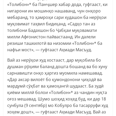
«Толибон»* ба Панҷшер хабар дода, гуфтааст, ки
нигарони ин мошинҳо нашаванд, чун онҳоро
мебаранд, то ҳамроҳи сари худашон ба нерӯҳои
муқовимат таҳвил бидиҳанд. «Садҳо тан аз
толибони Бадахшон бо Ҷабҳаи муқовамати
милли Афғонистон пайвастаанд. Ин далели
резиши ташкилотӣ ва низомии «Толибон»* ба
нафъи мост», — гуфтааст Аҳмади Масъуд.
Вай аз нерӯҳои худ хостааст, дар муқобила бо
душман рӯҳияи баланд дошта бошанд ва бо хуну
сарнавишти онҳо ҳаргиз муомила намешавад.
«Дар аксар вилоёт бо қумондонони ҷиҳодӣ ва
мардумӣ сӯҳбат ва ҳамоҳангӣ шудааст. Ба зудӣ
қиёми миллӣ болои «Толибон»* аз чандин нуқта
оғоз мешавад. Шумо шоҳид хоҳед буд, ки дар 18
сунбула (9 сентябр) мо Кобулро ба тасарруфи худ
хоҳем дошт», — гуфтааст Аҳмади Масъуд. Вай аз