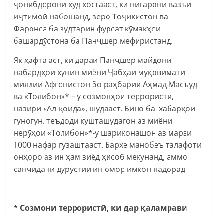
ҷонибдорони худ хостааст, ки нигарони вазъи
иҷтимоӣ набошанд, зеро Тоҷикистон ва
Фаронса ба зудтарин фурсат кӯмакҳои
башардӯстона ба Панҷшер мефиристанд.
Як ҳафта аст, ки дараи Панҷшер майдони
набардҳои хунин миёни Ҷабҳаи муқовимати
миллии Афғонистон бо раҳбарии Аҳмад Масъуд
ва «Толибон»* – у созмонҳои террористӣ,
назири «Ал-қоида», шудааст. Бино ба хабарҳои
гуногун, теъдоди кушташудагон аз миёни
нерӯҳои «Толибон»*-у шариконашон аз марзи
1000 нафар гузаштааст. Бархе манобеъ талафоти
онҳоро аз ин ҳам зиёд ҳисоб мекунанд, аммо
санҷидани дурустии ин омор имкон надорад.
__________________________
* Созмони террористӣ, ки дар қаламрави