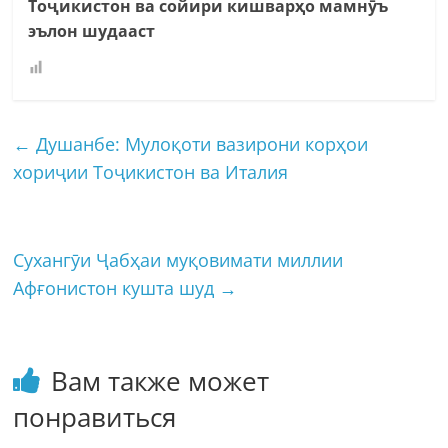
Тоҷикистон ва сойири кишварҳо мамнӯъ
эълон шудааст
←
Душанбе: Мулоқоти вазирони корҳои
хориҷии Тоҷикистон ва Италия
Сухангӯи Ҷабҳаи муқовимати миллии
Афғонистон кушта шуд
→
Вам также может
понравиться