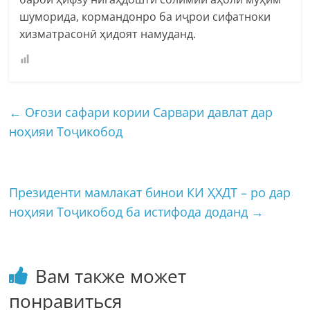
шуморида, кормандонро ба иҷрои сифатноки
хизматрасонӣ ҳидоят намуданд.
←
Оғози сафари кории Сарвари давлат дар
ноҳияи Тоҷикобод
Президенти мамлакат бинои КИ ҲХДТ – ро дар
ноҳияи Тоҷикобод ба истифода доданд
→
Вам также может
понравиться