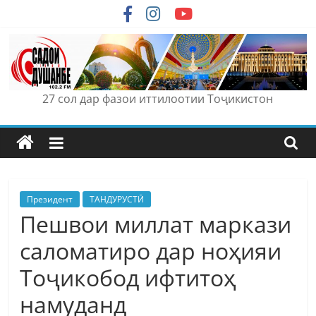
Skip
to
content
27 сол дар фазои иттилоотии Тоҷикистон
Президент
ТАНДУРУСТӢ
Пешвои миллат маркази
саломатиро дар ноҳияи
Тоҷикобод ифтитоҳ
намуданд