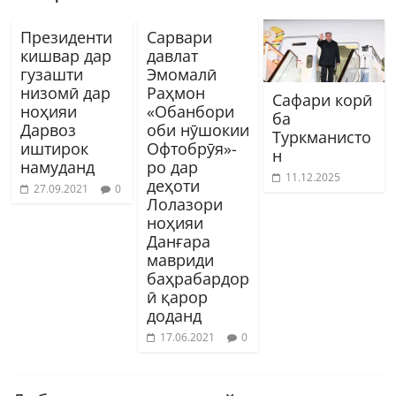
Президенти
Сарвари
кишвар дар
давлат
гузашти
Эмомалӣ
низомӣ дар
Раҳмон
Сафари корӣ
ноҳияи
«Обанбори
ба
Дарвоз
оби нӯшокии
Туркманисто
иштирок
Офтобрӯя»-
н
намуданд
ро дар
11.12.2025
деҳоти
27.09.2021
0
Лолазори
ноҳияи
Данғара
мавриди
баҳрабардор
ӣ қарор
доданд
17.06.2021
0