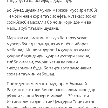
тандурустӣ ба истифода дода шуд.
Бо бунёд шудани чунин маркази муосири тиббӣ
14 ҷойи нави корӣ таъсис ёфта, мутахассисони
соҳибкасби маҳаллӣ бо ҷойи кори доимӣ ва
маоши хуб таъмин шуданд.
Маркази саломатии мазкур бо тарҳу усули
муосир бунёд гардида, аз ду ошёна иборат
мебошад. Иншоот дорои 14 ҳуҷра, аз ҷумла
ҳуҷраи бақайдгирӣ, ҳуҷраи духтури занона,
тибби оилавӣ, ҳуҷраи хатна ва гӯшаи
гиёҳдармонӣ буда, бо таҷҳизоти замонавии
соҳавӣ таъмин мебошад.
Президенти мамлакат муҳтарам Эмомалӣ
Раҳмон ифтитоҳи бинои нави саломатиро дар
рӯзҳои ҷашни бузурги миллӣ — 30-солагии
Истиқлолияти давлатии Ҷумҳурии Тоҷикистон
барои ҳифзу нигаҳдошти солимии аҳолӣ муҳим