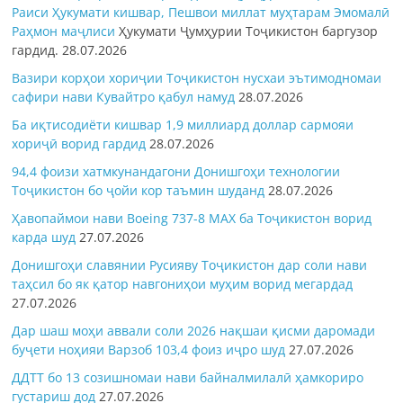
Раиси Ҳукумати кишвар, Пешвои миллат муҳтарам Эмомалӣ
Раҳмон
маҷлиси
Ҳукумати Ҷумҳурии Тоҷикистон баргузор
гардид.
28.07.2026
Вазири корҳои хориҷии Тоҷикистон нусхаи эътимодномаи
сафири нави Кувайтро қабул намуд
28.07.2026
Ба иқтисодиёти кишвар 1,9 миллиард доллар сармояи
хориҷӣ ворид гардид
28.07.2026
94,4 фоизи хатмкунандагони Донишгоҳи технологии
Тоҷикистон бо ҷойи кор таъмин шуданд
28.07.2026
Ҳавопаймои нави Boeing 737-8 MAX ба Тоҷикистон ворид
карда шуд
27.07.2026
Донишгоҳи славянии Русияву Тоҷикистон дар соли нави
таҳсил бо як қатор навгониҳои муҳим ворид мегардад
27.07.2026
Дар шаш моҳи аввали соли 2026 нақшаи қисми даромади
буҷети ноҳияи Варзоб 103,4 фоиз иҷро шуд
27.07.2026
ДДТТ бо 13 созишномаи нави байналмилалӣ ҳамкориро
густариш дод
27.07.2026