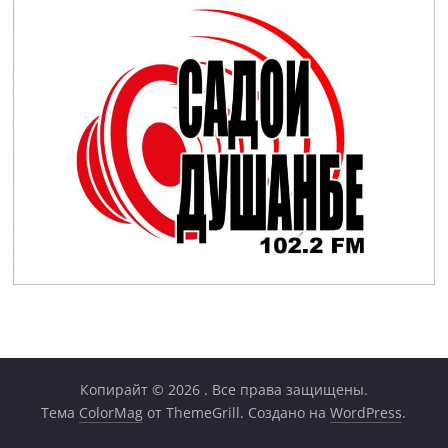
Копирайт © 2026
. Все права защищены.
Тема
ColorMag
от ThemeGrill. Создано на
WordPress
.