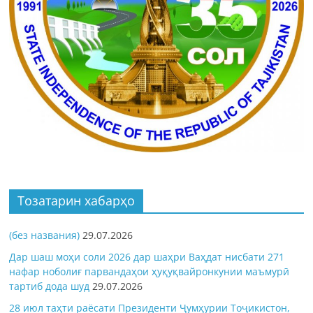
Тозатарин хабарҳо
(без названия)
29.07.2026
Дар шаш моҳи соли 2026 дар шаҳри Ваҳдат нисбати 271
нафар ноболиғ парвандаҳои ҳуқуқвайронкунии маъмурӣ
тартиб дода шуд
29.07.2026
28 июл таҳти раёсати Президенти Ҷумҳурии Тоҷикистон,