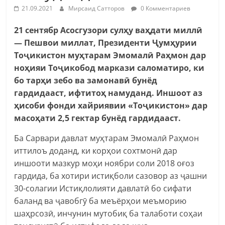
21.09.2021
Мирсаид Сатторов
0 Комментариев
21 сентябр Асосгузори сулҳу ваҳдати миллӣ
— Пешвои миллат, Президенти Ҷумҳурии
Тоҷикистон муҳтарам Эмомалӣ Раҳмон дар
ноҳияи Тоҷикобод маркази саломатиро, ки
бо тарҳи зебо ва замонавӣ бунёд
гардидааст, ифтитоҳ намуданд. Иншоот аз
ҳисоби фонди хайриявии «Тоҷикистон» дар
масоҳати 2,5 гектар бунёд гардидааст.
Ба Сарвари давлат муҳтарам Эмомалӣ Раҳмон
иттилоъ доданд, ки корҳои сохтмонӣ дар
иншооти мазкур моҳи ноябри соли 2018 оғоз
гардида, ба хотири истиқболи сазовор аз ҷашни
30-солагии Истиқлолияти давлатӣ бо сифати
баланд ва ҷавобгӯ ба меъёрҳои меъморию
шаҳрсозӣ, инчунин мутобиқ ба талаботи соҳаи