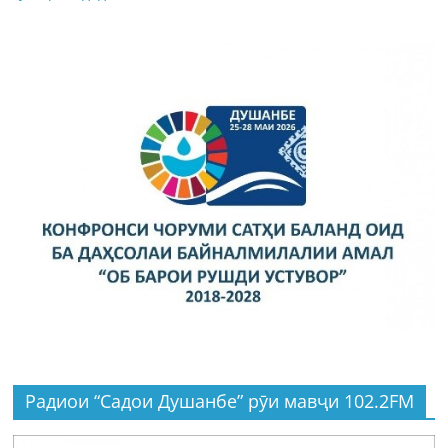
Радиои “Садои Душанбе” рӯи мавҷи 102.2FM