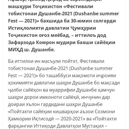
машҳури Тоҷикистон «Фестивали
тобистонаи Душанбе-2021 (Dushanbe summer
Fest — 2021)» бахшида ба 30-юмин солгарди
Истиқлолияти давлатии Ҷумҳурии
Тоҷикистон оғоз меёбад, – иттилоъ дод
Зафарзода Комрон мудири бахши сайёҳии
МИҲД ш. Душанбе.
Ба иттилои ин масъули пойтхт, Фестивали
тобистонаи Душанбе-2021 (Dushanbe summer
Fest — 2021)» бо ташаббуси мақомоти иҷроияи
ҳокимияти давлатии шаҳри Душанбе бо мақсади
ҷалби сайёҳон ва муаррифии Душанбе ҳамчун
шаҳри дорои имконоти сайёҳӣ, инчунин дар
доираи эълон гардидани шаҳри Душанбе
«Пойтахти сайёҳии кишварҳои аъзои Созмони
Ҳамкории Иқтисодӣ — 2020-2021» ва «Пойтахти
фарҳангии Иттиҳоди Давлатҳои Мустақил –