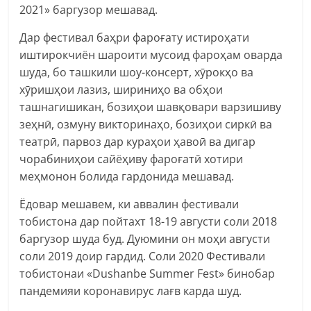
2021» баргузор мешавад.
Дар фестивал баҳри фароғату истироҳати
иштирокчиён шароити мусоид фароҳам оварда
шуда, бо ташкили шоу-консерт, хӯрокҳо ва
хӯришҳои лазиз, шириниҳо ва обҳои
ташнагишикан, бозиҳои шавқовари варзишиву
зеҳнӣ, озмуну викторинаҳо, бозиҳои сиркӣ ва
театрӣ, парвоз дар кураҳои ҳавоӣ ва дигар
чорабиниҳои сайёҳиву фароғатӣ хотири
меҳмонон болида гардонида мешавад.
Ёдовар мешавем, ки аввалин фестивали
тобистона дар пойтахт 18-19 августи соли 2018
баргузор шуда буд. Дуюмини он моҳи августи
соли 2019 доир гардид. Соли 2020 Фестивали
тобистонаи «Dushanbe Summer Fest» бинобар
пандемияи коронавирус лағв карда шуд.