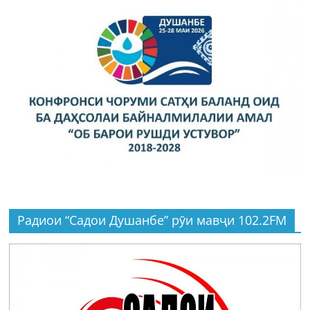
Радиои “Садои Душанбе” рӯи мавҷи 102.2FM