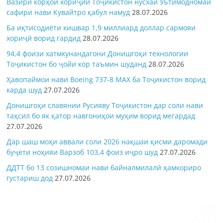
Вазири корҳои хориҷии Тоҷикистон нусхаи эътимодномаи
сафири нави Кувайтро қабул намуд
28.07.2026
Ба иқтисодиёти кишвар 1,9 миллиард доллар сармояи
хориҷӣ ворид гардид
28.07.2026
94,4 фоизи хатмкунандагони Донишгоҳи технологии
Тоҷикистон бо ҷойи кор таъмин шуданд
28.07.2026
Ҳавопаймои нави Boeing 737-8 MAX ба Тоҷикистон ворид
карда шуд
27.07.2026
Донишгоҳи славянии Русияву Тоҷикистон дар соли нави
таҳсил бо як қатор навгониҳои муҳим ворид мегардад
27.07.2026
Дар шаш моҳи аввали соли 2026 нақшаи қисми даромади
буҷети ноҳияи Варзоб 103,4 фоиз иҷро шуд
27.07.2026
ДДТТ бо 13 созишномаи нави байналмилалӣ ҳамкориро
густариш дод
27.07.2026