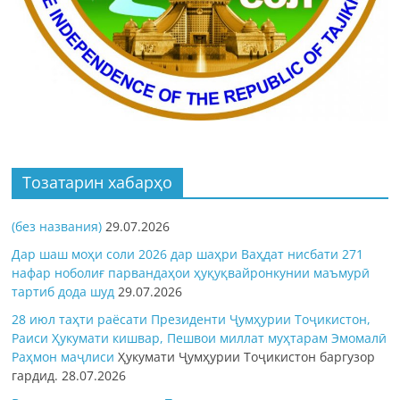
Тозатарин хабарҳо
(без названия)
29.07.2026
Дар шаш моҳи соли 2026 дар шаҳри Ваҳдат нисбати 271
нафар ноболиғ парвандаҳои ҳуқуқвайронкунии маъмурӣ
тартиб дода шуд
29.07.2026
28 июл таҳти раёсати Президенти Ҷумҳурии Тоҷикистон,
Раиси Ҳукумати кишвар, Пешвои миллат муҳтарам Эмомалӣ
Раҳмон
маҷлиси
Ҳукумати Ҷумҳурии Тоҷикистон баргузор
гардид.
28.07.2026