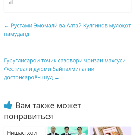
←
Рустами Эмомалӣ ва Алтай Кулгинов мулоқот
намуданд
Гуруғлисарои тоҷик сазовори ҷоизаи махсуси
Фестивали дуюми байналмилалии
достонсароён шуд
→
Вам также может
понравиться
Нишастҳои