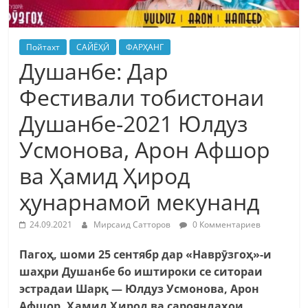
Пойтахт
САЙЁҲӢ
ФАРҲАНГ
Душанбе: Дар
Фестивали тобистонаи
Душанбе-2021 Юлдуз
Усмонова, Арон Афшор
ва Ҳамид Ҳирод
ҳунарнамоӣ мекунанд
24.09.2021
Мирсаид Сатторов
0 Комментариев
Пагоҳ, шоми 25 сентябр дар «Наврӯзгоҳ»-и
шаҳри Душанбе бо иштироки се ситораи
эстрадаи Шарқ — Юлдуз Усмонова, Арон
Афшор, Ҳамид Ҳирод ва сарояндаҳои