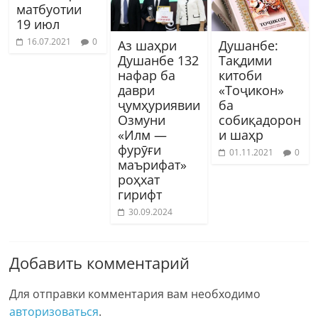
матбуотии
19 июл
16.07.2021
0
Аз шаҳри
Душанбе:
Душанбе 132
Тақдими
нафар ба
китоби
даври
«Тоҷикон»
ҷумҳуриявии
ба
Озмуни
собиқадорон
«Илм —
и шаҳр
фурӯғи
01.11.2021
0
маърифат»
роҳхат
гирифт
30.09.2024
Добавить комментарий
Для отправки комментария вам необходимо
авторизоваться
.