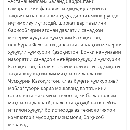
«АстанаГенплан» баланд бардоштани
самаранокии фаъолияти ҳуқуқэҷодкунӣ ва
тақвияти нақши илми ҳуқуқ дар таъмини рушди
иҷтимоиву иқтисодӣ, ширкат дар таъмини
баҳисобгирии ягонаи давлатии санадҳои
меъёрии ҳуқуқии Ҷумҳурии Қазоқистон,
пешбурди Феҳристи давлатии санадҳои меъёрии
ҳуқуқии Ҷумҳурии Қазоқистон, Бонки намунавии
назоратии санадҳои меъёрии ҳуқуқии Ҷумҳурии
Қазоқистон, базаи ягонаи маълумоти тадқиқоти
таҳлиливу иҷтимоии мақомоти давлатии
Ҷумҳурии Қазоқистон, ки аз буҷети ҷумҳуриявӣ
маблаѓгузорӣ карда мешаванд ва таъмини
фаъолияти низоми иттилоотӣ, ки ба дастрасии
мақомоти давлатӣ, шахсони ҳуқуқӣ ва воқеӣ ба
иттилои ҳуқуқӣ бо истифода аз технологияҳои
компютерӣ мусоидат менамояд, ба ҳисоб
меравад.