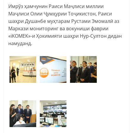
Имрўз ҳамчунин Раиси Маҷлиси миллии
Маҷлиси Олии Ҷумҳурии Тоҷикистон, Раиси
шаҳри Душанбе муҳтарам Рустами Эмомалӣ аз
Маркази мониторинг ва вокуниши фаврии
«iKOMEK»-и Ҳокимияти шаҳри Нур-Султон дидан
намуданд.