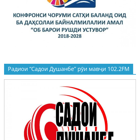
Радиои “Садои Душанбе” рӯи мавҷи 102.2FM