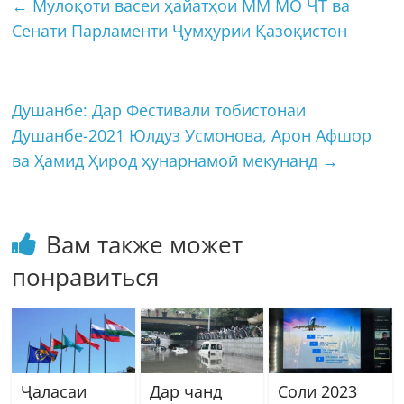
←
Мулоқоти васеи ҳайатҳои ММ МО ҶТ ва
Сенати Парламенти Ҷумҳурии Қазоқистон
Душанбе: Дар Фестивали тобистонаи
Душанбе-2021 Юлдуз Усмонова, Арон Афшор
ва Ҳамид Ҳирод ҳунарнамоӣ мекунанд
→
Вам также может
понравиться
Ҷаласаи
Дар чанд
Соли 2023