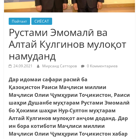
Пойтахт
СИЁСАТ
Рустами Эмомалӣ ва
Алтай Кулгинов мулоқот
намуданд
24.09.2021
Мирсаид Сатторов
0 Комментариев
Дар идомаи сафари расмӣ ба
Қазоқистон Раиси Маҷлиси миллии
Маҷлиси Олии Ҷумҳурии Тоҷикистон, Раиси
шаҳри Душанбе муҳтарам Рустами Эмомалӣ
бо Ҳокими шаҳри Нур-Султон муҳтарам
Алтай Кулгинов мулоқот анҷом доданд. Дар
ин бора котиботи Маҷлиси миллии
Маҷлиси Олии Ҷумҳурии Тоҷикистон хабар