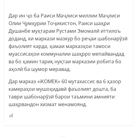
Дар ин ҷо ба Раиси Маҷлиси миллии Маҷлиси
Олии Ҷумҳурии Тоҷикистон, Раиси шаҳри
Душанбе муҳтарам Рустами Эмомалӣ иттилоъ
доданд, ки маркази мазкур бо реҷаи шабонарўзӣ
фаъолият карда, ҳамаи марказҳои тамоси
муассисаҳои коммуналии шаҳрро мепайвандад
ва бо ҳамин тариқ нуқтаи марказии робита бо
аҳолӣ ба шумор меравад.
Дар марказ «iKOMEK» 60 мутахассис ва 6 ҳазор
камераҳои мушоҳидавӣ фаъолият дошта, ба
таври шабонарўзӣ барои таъмини амнияти
шаҳрвандон хизмат менамоянд.