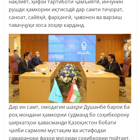
нақлиёт, ҳифзи тартиботи ҷамъиятӣ, инчунин
рушди ҳамкории иқтисодӣ дар самти тиҷорат,
саноат, сайёҳӣ, фарҳангӣ, ҷавонон ва варзиш
таваҷҷуҳи хоса зоҳир карданд.
Дар ин самт, омодагии шаҳри Душанбе барои ба
роҳ мондани ҳамкории судманд бо соҳибкорону
ширкатҳои ҳавасманди Қазоқистон бобати
ҷалби сармояи мустақим ва истифодаи
самараноки фазои мусоиди соҳибкории пойтахт,