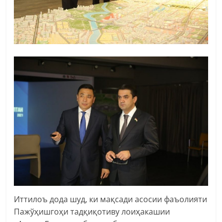
Иттилоъ дода шуд, ки мақсади асосии фаъолияти
Пажўҳишгоҳи тадқиқотиву лоиҳакашии