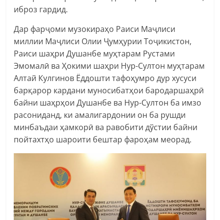
иброз гардид.
Дар фарҷоми музокираҳо Раиси Маҷлиси
миллии Маҷлиси Олии Ҷумҳурии Тоҷикистон,
Раиси шаҳри Душанбе муҳтарам Рустами
Эмомалӣ ва Ҳокими шаҳри Нур-Султон муҳтарам
Алтай Кулгинов Ёддошти тафоҳумро дур хусуси
барқарор кардани муносибатҳои бародаршаҳрӣ
байни шаҳрҳои Душанбе ва Нур-Султон ба имзо
расониданд, ки амалигардонии он ба рушди
минбаъдаи ҳамкорӣ ва равобити дўстии байни
пойтахтҳо шароити бештар фароҳам меорад.