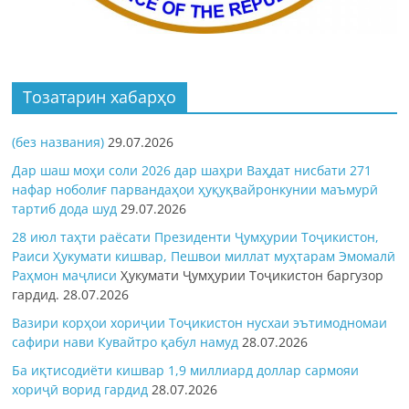
Тозатарин хабарҳо
(без названия)
29.07.2026
Дар шаш моҳи соли 2026 дар шаҳри Ваҳдат нисбати 271
нафар ноболиғ парвандаҳои ҳуқуқвайронкунии маъмурӣ
тартиб дода шуд
29.07.2026
28 июл таҳти раёсати Президенти Ҷумҳурии Тоҷикистон,
Раиси Ҳукумати кишвар, Пешвои миллат муҳтарам Эмомалӣ
Раҳмон
маҷлиси
Ҳукумати Ҷумҳурии Тоҷикистон баргузор
гардид.
28.07.2026
Вазири корҳои хориҷии Тоҷикистон нусхаи эътимодномаи
сафири нави Кувайтро қабул намуд
28.07.2026
Ба иқтисодиёти кишвар 1,9 миллиард доллар сармояи
хориҷӣ ворид гардид
28.07.2026