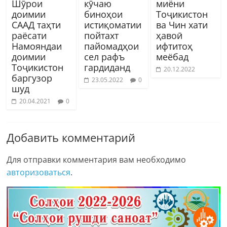
Шӯрои
кӯчаю
миёни
доимии
биноҳои
Тоҷикистон
СААД таҳти
истиқоматии
ва Чин хати
раёсати
пойтахт
ҳавоӣ
Намояндаи
пайомадҳои
ифтитоҳ
доимии
сел рафъ
меёбад
Тоҷикистон
гардиданд
20.12.2022
баргузор
23.05.2022
0
шуд
20.04.2021
0
Добавить комментарий
Для отправки комментария вам необходимо
авторизоваться
.