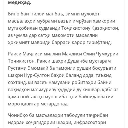
медиҳад.
Бино баиттилои манбаъ, зимни мулоқот
масъалаҳои мубрами вазъи имрўзаи ҳамкории
мутақобилан судманди Тоҷикистону Қазоқистон,
аз ҷумла дар сатҳи мақомоти маҳаллии
ҳокимият мавриди баррасӣ қарор гирифтанд.
Раиси Маҷлиси миллии Маҷлиси Олии Ҷумҳурии
Тоҷикистон, Раиси шаҳри Душанбе муҳтарам
Рустами Эмомалӣ ба тамоили рушди босуръати
шаҳри Нур-Султон баҳои баланд дода, таъкид
сохтанд, ки васеъ намудани робитаҳои байни
воҳидҳои маъмуриву ҳудудии ду кишвар, қабл аз
ҳама пойтахтҳо муносибатҳои байнидавлатии
моро қавитар мегардонад.
Ҷонибҳо ба масъалаҳои табодули таҷрибаи
идораи хоҷагидории шаҳрӣ, инфрасохтори