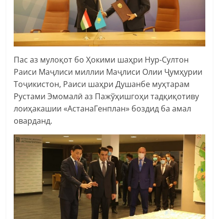
Пас аз мулоқот бо Ҳокими шаҳри Нур-Султон
Раиси Маҷлиси миллии Маҷлиси Олии Ҷумҳурии
Тоҷикистон, Раиси шаҳри Душанбе муҳтарам
Рустами Эмомалӣ аз Пажўҳишгоҳи тадқиқотиву
лоиҳакашии «АстанаГенплан» боздид ба амал
оварданд.