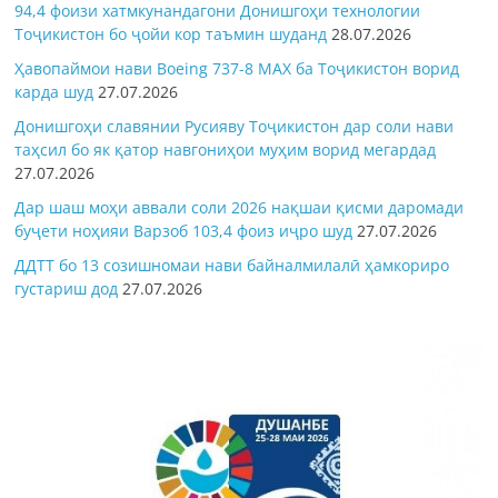
94,4 фоизи хатмкунандагони Донишгоҳи технологии
Тоҷикистон бо ҷойи кор таъмин шуданд
28.07.2026
Ҳавопаймои нави Boeing 737-8 MAX ба Тоҷикистон ворид
карда шуд
27.07.2026
Донишгоҳи славянии Русияву Тоҷикистон дар соли нави
таҳсил бо як қатор навгониҳои муҳим ворид мегардад
27.07.2026
Дар шаш моҳи аввали соли 2026 нақшаи қисми даромади
буҷети ноҳияи Варзоб 103,4 фоиз иҷро шуд
27.07.2026
ДДТТ бо 13 созишномаи нави байналмилалӣ ҳамкориро
густариш дод
27.07.2026