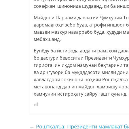
сояафкан шинонида шудаанд, ки ба иншо
Майдони Парчами давлатии Ҷумҳурии То
даромадгоҳи зебо буда, атрофи иншоот 
мавзеи мазкур назаррабо буда, ҳудуди 
мебахшанд.
Бунёду ба истифода додани рамзҳои давл
бо дастури бевоситаи Президенти Ҷумҳу
гирифта, ин иқдом намунаи беҳтарини т
ва арҷгузорӣ ба муқаддасоти миллӣ дон
давлатдорӣ сокинони ноҳияи Роштқалъа 
метавонанд дар ин майдон ҳамоишу чора
ҳамчунин истироҳату сайру гашт кунанд.
←
Роштқалъа: Президенти мамлакат би