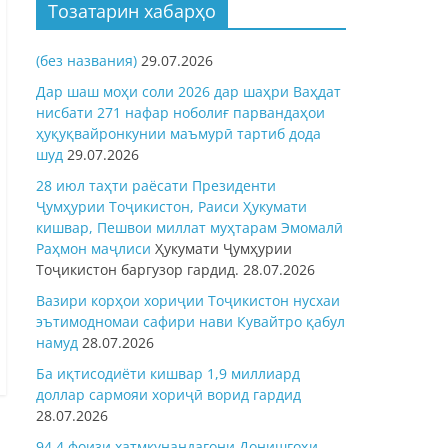
Тозатарин хабарҳо
(без названия)
29.07.2026
Дар шаш моҳи соли 2026 дар шаҳри Ваҳдат
нисбати 271 нафар ноболиғ парвандаҳои
ҳуқуқвайронкунии маъмурӣ тартиб дода
шуд
29.07.2026
28 июл таҳти раёсати Президенти
Ҷумҳурии Тоҷикистон, Раиси Ҳукумати
кишвар, Пешвои миллат муҳтарам Эмомалӣ
Раҳмон
маҷлиси
Ҳукумати Ҷумҳурии
Тоҷикистон баргузор гардид.
28.07.2026
Вазири корҳои хориҷии Тоҷикистон нусхаи
эътимодномаи сафири нави Кувайтро қабул
намуд
28.07.2026
Ба иқтисодиёти кишвар 1,9 миллиард
доллар сармояи хориҷӣ ворид гардид
28.07.2026
94,4 фоизи хатмкунандагони Донишгоҳи