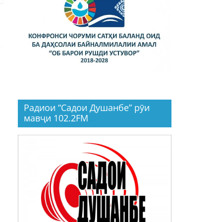
Радиои “Садои Душанбе” рӯи
мавҷи 102.2FM