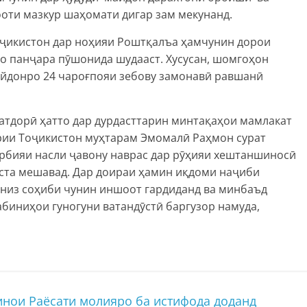
оти мазкур шаҳомати дигар зам мекунанд.
ҷикистон дар ноҳияи Роштқалъа ҳамчунин дорои
бо панҷара пӯшонида шудааст. Хусусан, шомгоҳон
майдонро 24 чароғпояи зебову замонавӣ равшанӣ
атдорӣ ҳатто дар дурдасттарин минтақаҳои мамлакат
рии Тоҷикистон муҳтарам Эмомалӣ Раҳмон сурат
арбияи насли ҷавону наврас дар рӯҳияи хештаншиносӣ
иста мешавад. Дар доираи ҳамин иқдоми наҷиби
низ соҳиби чунин иншоот гардиданд ва минбаъд
биниҳои гуногуни ватандӯстӣ баргузор намуда,
нои Раёсати молияро ба истифода доданд