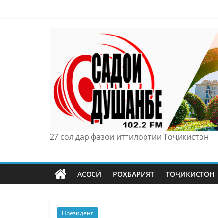
Skip
to
content
27 сол дар фазои иттилоотии Тоҷикистон
АСОСӢ
РОҲБАРИЯТ
ТОҶИКИСТОН
Президент