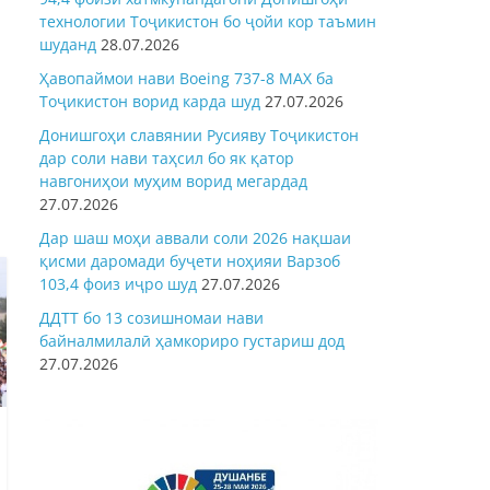
технологии Тоҷикистон бо ҷойи кор таъмин
шуданд
28.07.2026
Ҳавопаймои нави Boeing 737-8 MAX ба
Тоҷикистон ворид карда шуд
27.07.2026
Донишгоҳи славянии Русияву Тоҷикистон
дар соли нави таҳсил бо як қатор
навгониҳои муҳим ворид мегардад
27.07.2026
Дар шаш моҳи аввали соли 2026 нақшаи
қисми даромади буҷети ноҳияи Варзоб
103,4 фоиз иҷро шуд
27.07.2026
ДДТТ бо 13 созишномаи нави
байналмилалӣ ҳамкориро густариш дод
27.07.2026