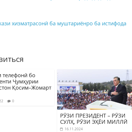
кази хизматрасонӣ ба муштариёнро ба истифода
виться
и телефонӣ бо
енти Ҷумҳурии
стон Қосим–Жомарт
22
0
РӮЗИ ПРЕЗИДЕНТ – РӮЗИ
СУЛҲ, РӮЗИ ЭҲЁИ МИЛЛӢ
16.11.2024