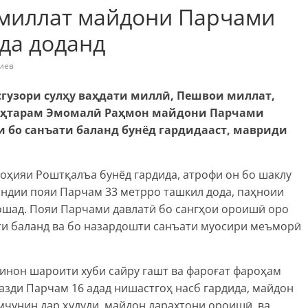
миллат майдони Парчами
да доданд
иев
сгузори сулҳу ваҳдати миллӣ, Пешвои миллат,
уҳтарам Эмомалӣ Раҳмон майдони Парчами
 бо санъати баланд бунёд гардидааст, мавриди
оҳияи Роштқалъа бунёд гардида, атрофи он бо шаклу
андии пояи Парчам 33 метрро ташкил дода, паҳноии
ошад. Пояи Парчами давлатӣ бо сангҳои ороишӣ оро
ати баланд ва бо назардошти санъати муосири меъморӣ
инон шароити хуби сайру гашт ва фароғат фароҳам
назди Парчам 16 адад нишастгоҳ насб гардида, майдон
Ҳамчунин дар ҳудуди майдон дарахтони ороишӣ ва