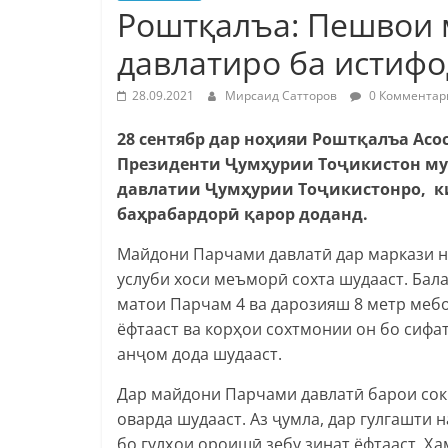
Роштқалъа: Пешвои 
давлатиро ба истифо
28.09.2021
Мирсаид Сатторов
0 Комментар
28 сентябр дар ноҳияи Роштқалъа Асо
Президенти Ҷумҳурии Тоҷикистон м
давлатии Ҷумҳурии Тоҷикистонро, ки
баҳрабардорӣ қарор доданд.
Майдони Парчами давлатӣ дар маркази н
услуби хоси меъморӣ сохта шудааст. Бал
матои Парчам 4 ва дарозияш 8 метр меб
ёфтааст ва корҳои сохтмонии он бо сиф
анҷом дода шудааст.
Дар майдони Парчами давлатӣ барои сок
оварда шудааст. Аз ҷумла, дар гулгашти 
бо гулҳои ороишӣ зебу зинат ёфтааст. 