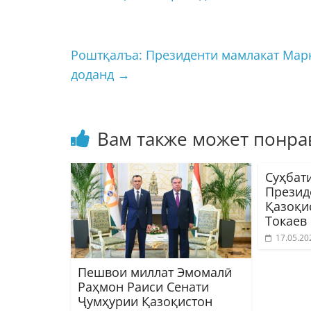
Роштқалъа: Президенти мамлакат Мар
доданд
→
Вам также может понра
Суҳбат
Презид
Қазоқи
Токаев
17.05.20
Пешвои миллат Эмомалӣ
Раҳмон Раиси Сенати
Ҷумҳурии Қазоқистон