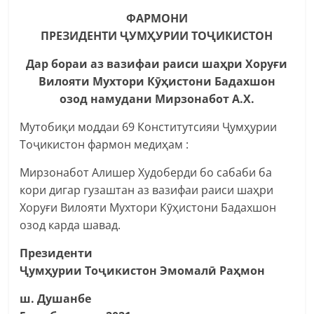
ФАРМОНИ
ПРЕЗИДЕНТИ ҶУМҲУРИИ ТОҶИКИСТОН
Дар бораи аз вазифаи раиси шаҳри Хоруғи
Вилояти Мухтори Кӯҳистони Бадахшон
озод намудани Мирзонабот А.Х.
Мутобиқи моддаи 69 Конститутсияи Ҷумҳурии
Тоҷикистон фармон медиҳам :
Мирзонабот Алишер Худоберди бо сабаби ба
кори дигар гузаштан аз вазифаи раиси шаҳри
Хоруғи Вилояти Мухтори Кӯҳистони Бадахшон
озод карда шавад.
Президенти
Ҷумҳурии Тоҷикистон Эмомалӣ Раҳмон
ш. Душанбе