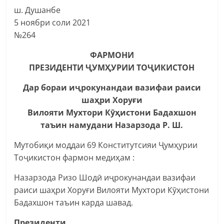
ш. Душанбе
5 ноябри соли 2021
№264
ФАРМОНИ
ПРЕЗИДЕНТИ ҶУМҲУРИИ ТОҶИКИСТОН
Дар бораи иҷрокунандаи вазифаи раиси
шаҳри Хоруғи
Вилояти Мухтори Кӯҳистони Бадахшон
таъин намудани Назарзода Р. Ш.
Мутобиқи моддаи 69 Конститутсияи Ҷумҳурии
Тоҷикистон фармон медиҳам :
Назарзода Ризо Шодӣ иҷрокунандаи вазифаи
раиси шаҳри Хоруғи Вилояти Мухтори Кӯҳистони
Бадахшон таъин карда шавад.
Президенти