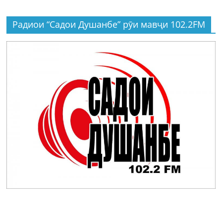
Радиои “Садои Душанбе” рӯи мавҷи 102.2FM