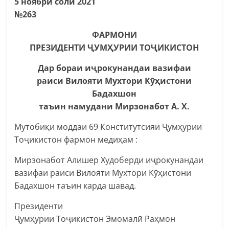
5 ноябри соли 2021
№263
ФАРМОНИ
ПРЕЗИДЕНТИ ҶУМҲУРИИ ТОҶИКИСТОН
Дар бораи иҷрокунандаи вазифаи
раиси Вилояти Мухтори Кӯҳистони
Бадахшон
таъин намудани Мирзонабот А. Х.
Мутобиқи моддаи 69 Конститутсияи Ҷумҳурии
Тоҷикистон фармон медиҳам :
Мирзонабот Алишер Худоберди иҷрокунандаи
вазифаи раиси Вилояти Мухтори Кӯҳистони
Бадахшон таъин карда шавад.
Президенти
Ҷумҳурии Тоҷикистон Эмомалӣ Раҳмон