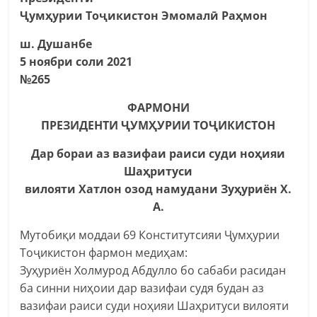
Ҷумҳурии Тоҷикистон Эмомалӣ Раҳмон
ш. Душанбе
5 ноябри соли 2021
№265
ФАРМОНИ
ПРЕЗИДЕНТИ ҶУМҲУРИИ ТОҶИКИСТОН
Дар бораи аз вазифаи раиси суди ноҳияи
Шаҳритуси
вилояти Хатлон озод намудани Зуҳуриён Х.
А.
Мутобиқи моддаи 69 Конститутсияи Ҷумҳурии
Тоҷикистон фармон медиҳам:
Зуҳуриён Холмурод Абдулло бо сабаби расидан
ба синни ниҳоии дар вазифаи судя будан аз
вазифаи раиси суди ноҳияи Шаҳритуси вилояти