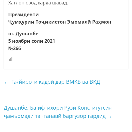
Хатлон озод карда шавад.
Президенти
Ҷумҳурии Тоҷикистон Эмомалӣ Раҳмон
ш. Душанбе
5 ноябри соли 2021
№266
←
Тағйироти кадрӣ дар ВМКБ ва ВКД
Душанбе: Ба ифтихори Рӯзи Конститутсия
ҷамъомади тантанавӣ баргузор гардид
→