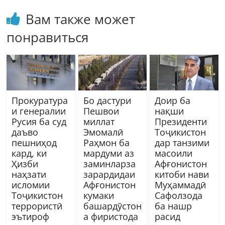
Вам также может
понравиться
Прокуратура
Бо дастури
Доир ба
и генералии
Пешвои
нақши
Русия ба суд
миллат
Президенти
даъво
Эмомалӣ
Тоҷикистон
пешниҳод
Раҳмон ба
дар танзими
кард, ки
мардуми аз
масоили
Ҳизби
заминларза
Афғонистон
наҳзати
зарардидаи
китоби нави
исломии
Афғонистон
Муҳаммадӣ
Тоҷикистон
кумаки
Сафолзода
террористӣ
башардӯстон
ба нашр
эътироф
а фиристода
расид