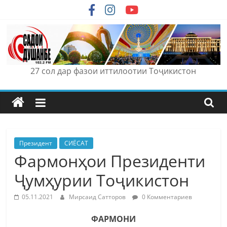
Skip
to
content
27 сол дар фазои иттилоотии Тоҷикистон
Президент
СИЁСАТ
Фармонҳои Президенти
Ҷумҳурии Тоҷикистон
05.11.2021
Мирсаид Сатторов
0 Комментариев
ФАРМОНИ