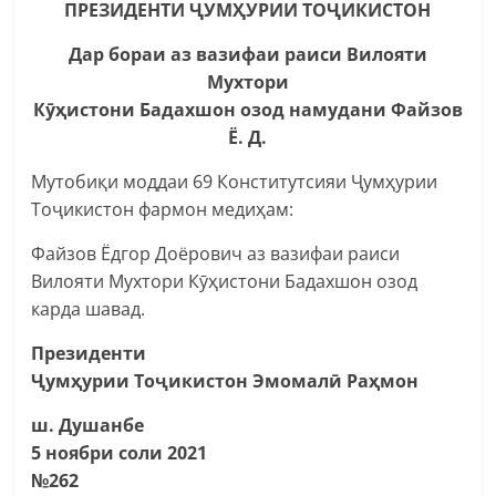
ПРЕЗИДЕНТИ ҶУМҲУРИИ ТОҶИКИСТОН
Дар бораи аз вазифаи раиси Вилояти
Мухтори
Кӯҳистони Бадахшон озод намудани Файзов
Ё. Д.
Мутобиқи моддаи 69 Конститутсияи Ҷумҳурии
Тоҷикистон фармон медиҳам:
Файзов Ёдгор Доёрович аз вазифаи раиси
Вилояти Мухтори Кӯҳистони Бадахшон озод
карда шавад.
Президенти
Ҷумҳурии Тоҷикистон Эмомалӣ Раҳмон
ш. Душанбе
5 ноябри соли 2021
№262