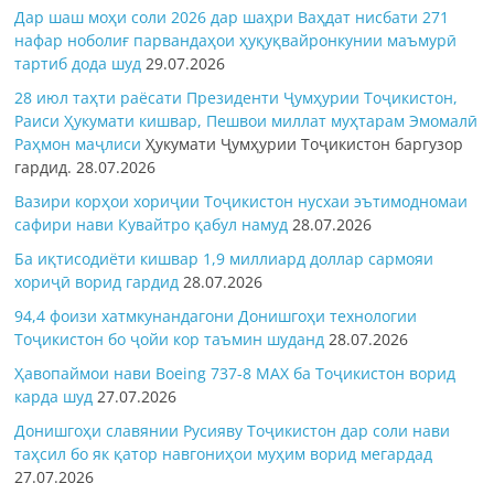
Дар шаш моҳи соли 2026 дар шаҳри Ваҳдат нисбати 271
нафар ноболиғ парвандаҳои ҳуқуқвайронкунии маъмурӣ
тартиб дода шуд
29.07.2026
28 июл таҳти раёсати Президенти Ҷумҳурии Тоҷикистон,
Раиси Ҳукумати кишвар, Пешвои миллат муҳтарам Эмомалӣ
Раҳмон
маҷлиси
Ҳукумати Ҷумҳурии Тоҷикистон баргузор
гардид.
28.07.2026
Вазири корҳои хориҷии Тоҷикистон нусхаи эътимодномаи
сафири нави Кувайтро қабул намуд
28.07.2026
Ба иқтисодиёти кишвар 1,9 миллиард доллар сармояи
хориҷӣ ворид гардид
28.07.2026
94,4 фоизи хатмкунандагони Донишгоҳи технологии
Тоҷикистон бо ҷойи кор таъмин шуданд
28.07.2026
Ҳавопаймои нави Boeing 737-8 MAX ба Тоҷикистон ворид
карда шуд
27.07.2026
Донишгоҳи славянии Русияву Тоҷикистон дар соли нави
таҳсил бо як қатор навгониҳои муҳим ворид мегардад
27.07.2026