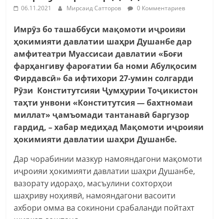
06.11.2021
Мирсаид Сатторов
0 Комментариев
Имрӯз бо ташаббуси мақомоти иҷроияи
ҳокимияти давлатии шаҳри Душанбе дар
амфитеатри Муассисаи давлатии «Боғи
фарҳангиву фароғатии ба номи Абулқосим
Фирдавсӣ» ба ифтихори 27-умин солгарди
Рӯзи Конститутсияи Ҷумҳурии Тоҷикистон
таҳти унвони «Конститутсия — бахтномаи
миллат» ҷамъомади тантанавӣ баргузор
гардид, – хабар медиҳад Мақомоти иҷроияи
ҳокимияти давлатии шаҳри Душанбе.
Дар чорабинии мазкур намояндагони мақомоти
иҷроияи ҳокимияти давлатии шаҳри Душанбе,
вазорату идораҳо, масъулини сохторҳои
шаҳриву ноҳиявӣ, намояндагони васоити
ахбори омма ва сокинони срабаланди пойтахт