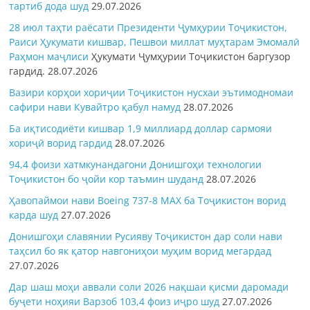
тартиб дода шуд
29.07.2026
28 июл таҳти раёсати Президенти Ҷумҳурии Тоҷикистон,
Раиси Ҳукумати кишвар, Пешвои миллат муҳтарам Эмомалӣ
Раҳмон
маҷлиси
Ҳукумати Ҷумҳурии Тоҷикистон баргузор
гардид.
28.07.2026
Вазири корҳои хориҷии Тоҷикистон нусхаи эътимодномаи
сафири нави Кувайтро қабул намуд
28.07.2026
Ба иқтисодиёти кишвар 1,9 миллиард доллар сармояи
хориҷӣ ворид гардид
28.07.2026
94,4 фоизи хатмкунандагони Донишгоҳи технологии
Тоҷикистон бо ҷойи кор таъмин шуданд
28.07.2026
Ҳавопаймои нави Boeing 737-8 MAX ба Тоҷикистон ворид
карда шуд
27.07.2026
Донишгоҳи славянии Русияву Тоҷикистон дар соли нави
таҳсил бо як қатор навгониҳои муҳим ворид мегардад
27.07.2026
Дар шаш моҳи аввали соли 2026 нақшаи қисми даромади
буҷети ноҳияи Варзоб 103,4 фоиз иҷро шуд
27.07.2026