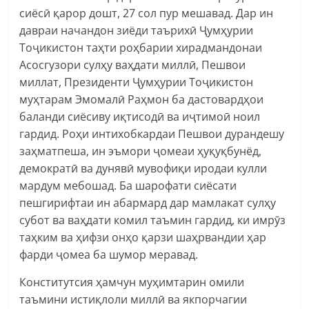
сиёсӣ қарор дошт, 27 сол пур мешавад. Дар ин
давраи начандон зиёди таърихӣ Ҷумҳурии
Тоҷикистон таҳти роҳбарии хирадмандонаи
Асосгузори сулҳу ваҳдати миллӣ, Пешвои
миллат, Президенти Ҷумҳурии Тоҷикистон
муҳтарам Эмомалӣ Раҳмон ба дастовардҳои
баланди сиёсиву иқтисодӣ ва иҷтимоӣ ноил
гардид. Роҳи интихобкардаи Пешвои дурандешу
заҳматпеша, ин эъмори ҷомеаи ҳуқуқбунёд,
демократӣ ва дунявӣ мувофиқи иродаи кулли
мардум мебошад. Ба шарофати сиёсати
пешгирифтаи ин абармард дар мамлакат сулҳу
субот ва ваҳдати комил таъмин гардид, ки имрӯз
таҳким ва ҳифзи онҳо қарзи шаҳрвандии ҳар
фарди ҷомеа ба шумор меравад.
Конститутсия ҳамчун муҳимтарин омили
таъмини истиқлоли миллӣ ва якпорчагии