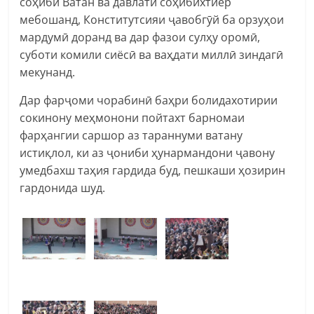
соҳиби Ватан ва давлати соҳибихтиёр
мебошанд, Конститутсияи ҷавобгӯй ба орзуҳои
мардумӣ доранд ва дар фазои сулҳу оромӣ,
суботи комили сиёсӣ ва ваҳдати миллӣ зиндагӣ
мекунанд.
Дар фарҷоми чорабинӣ баҳри болидахотирии
сокинону меҳмонони пойтахт барномаи
фарҳангии саршор аз тараннуми ватану
истиқлол, ки аз ҷониби ҳунармандони ҷавону
умедбахш таҳия гардида буд, пешкаши ҳозирин
гардонида шуд.