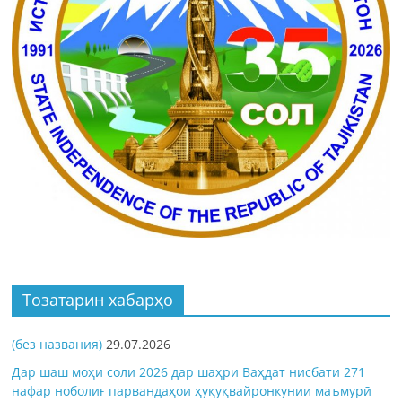
Тозатарин хабарҳо
(без названия)
29.07.2026
Дар шаш моҳи соли 2026 дар шаҳри Ваҳдат нисбати 271
нафар ноболиғ парвандаҳои ҳуқуқвайронкунии маъмурӣ