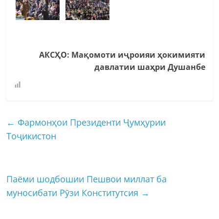
АКСҲО: Мақомоти иҷроияи ҳокимияти
давлатии шаҳри Душанбе
←
Фармонҳои Президенти Ҷумҳурии
Тоҷикистон
Паёми шодбошии Пешвои миллат ба
муносибати Рӯзи Конститутсия
→