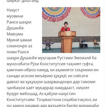
ширкат доштанд.
Нахуст
муовини
Раиси шаҳри
Душанбе
Мавсума
Муинӣ ҳамаи
сокинонро аз
номи Раиси
шаҳри Душанбе муҳтарам Рустами Эмомалӣ ба
муносибати Рӯзи Конститутсия таҳният гуфта,
ҳамчнин иброз намуд, ки аҳамияти таърихии ин
санади асосии меъёрию ҳуқуқӣ, ки сиёсати
давлат ва ҳуқуқҳои шаҳрвандонро дар тамоми
ҷанбаҳои ҳаёт муқаррар намудааст, ниҳоят
бузург мебошад. Аз қабули нахустин
Конститутсияи Тоҷикистони соҳибистиқлол, ки
он замон кишвар дар вазъияти бисёр мураккаби