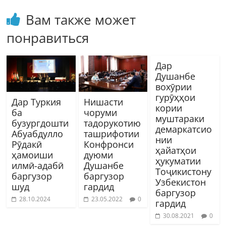
Вам также может
понравиться
Дар
Душанбе
вохӯрии
гурӯҳҳои
Дар Туркия
Нишасти
кории
ба
чоруми
муштараки
бузургдошти
тадорукотию
демаркатсио
Абуабдулло
ташрифотии
нии
Рӯдакӣ
Конфронси
ҳайатҳои
ҳамоиши
дуюми
ҳукуматии
илмӣ-адабӣ
Душанбе
Тоҷикистону
баргузор
баргузор
Узбекистон
шуд
гардид
баргузор
28.10.2024
23.05.2022
0
гардид
30.08.2021
0