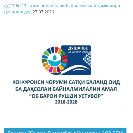
ДДТТ бо 13 созишномаи нави байналмилалӣ ҳамкориро
густариш дод
27.07.2026
Радиои “Садои Душанбе” рӯи мавҷи 102.2FM