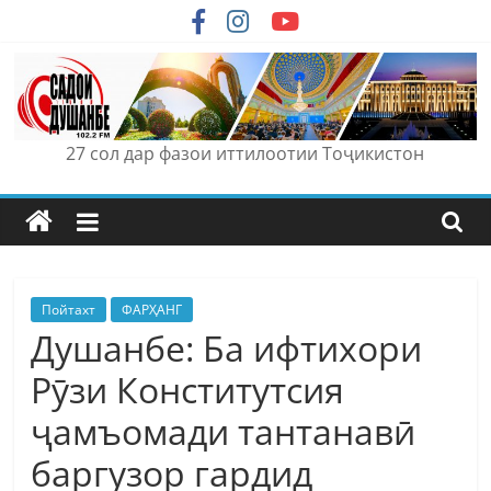
Skip
to
content
27 сол дар фазои иттилоотии Тоҷикистон
Пойтахт
ФАРҲАНГ
Душанбе: Ба ифтихори
Рӯзи Конститутсия
ҷамъомади тантанавӣ
баргузор гардид