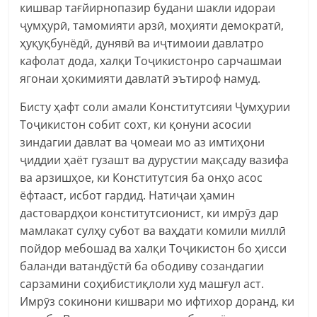
кишвар тағйирнопазир будани шакли идораи
ҷумҳурӣ, тамомияти арзӣ, моҳияти демократӣ,
ҳуқуқбунёдӣ, дунявӣ ва иҷтимоии давлатро
кафолат дода, халқи Тоҷикистонро сарчашмаи
ягонаи ҳокимияти давлатӣ эътироф намуд.
Бисту ҳафт соли амали Конститутсияи Ҷумҳурии
Тоҷикистон собит сохт, ки қонуни асосии
зиндагии давлат ва ҷомеаи мо аз имтиҳони
ҷиддии ҳаёт гузашт ва дурустии мақсаду вазифа
ва арзишҳое, ки Конститутсия ба онҳо асос
ёфтааст, исбот гардид. Натиҷаи ҳамин
дастовардҳои конститутсионист, ки имрӯз дар
мамлакат сулҳу субот ва ваҳдати комили миллӣ
пойдор мебошад ва халқи Тоҷикистон бо ҳисси
баланди ватандӯстӣ ба ободиву созандагии
сарзамини соҳибистиқлоли худ машғул аст.
Имрӯз сокинони кишвари мо ифтихор доранд, ки