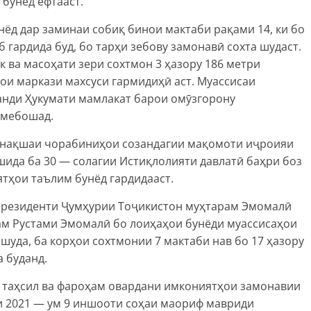
 бунёд ёфтааст.
нёд дар заминаи собиқ бинои мактаби рақами 14, ки бо
гардида буд, бо тарҳи зебову замонавӣ сохта шудаст.
 ва масоҳати зери сохтмон 3 ҳазору 186 метри
ои маркази махсуси гармидиҳӣ аст. Муассисаи
нди Ҳукумати мамлакат барои омӯзгорону
 мебошад.
 нақшаи чорабиниҳои созандагии мақомоти иҷроияи
ида ба 30 — солагии Истиқлолияти давлатӣ баҳри боз
тҳои таълим бунёд гардидааст.
8 Президенти Ҷумҳурии Тоҷикистон муҳтарам Эмомалӣ
м Рустами Эмомалӣ бо лоиҳаҳои бунёди муассисаҳои
уда, ба корҳои сохтмонии 7 мактаби нав бо 17 ҳазору
а буданд.
 таҳсил ва фароҳам овардани имкониятҳои замонавии
и 2021 — ум 9 иншооти соҳаи маориф мавриди