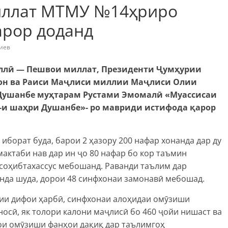
иллат МТМУ №14ҳриро
арор доданд
иев
миллӣ — Пешвои миллат, Президенти Ҷумҳурии
он ва Раиси Маҷлиси миллии Маҷлиси Олии
Душанбе муҳтарам Рустами Эмомалӣ «Муассисаи
-и шаҳри Душанбе»- ро мавриди истифода қарор
иборат буда, барои 2 ҳазору 200 нафар хонанда дар ду
мактаби нав дар ин ҷо 80 нафар бо кор таъмин
 соҳибтахассус мебошанд. Раванди таълим дар
онда шуда, дорои 48 синфхонаи замонавӣ мебошад.
ии дифои ҳарбӣ, синфхонаи алоҳидаи омӯзиши
осӣ, як толори калони маҷлисӣ бо 460 ҷойи нишаст ва
рои омӯзиши фанҳои дақиқ дар таълимгоҳ