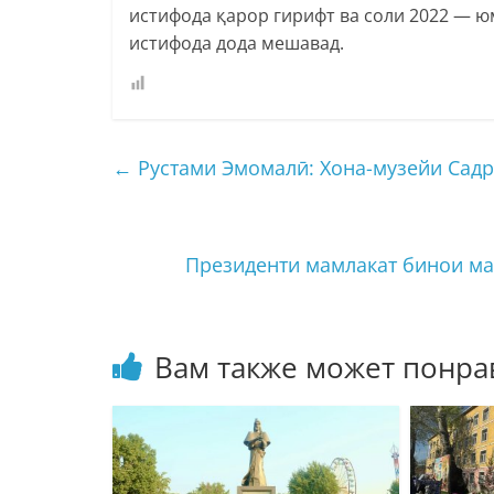
истифода қарор гирифт ва соли 2022 — юм
истифода дода мешавад.
←
Рустами Эмомалӣ: Хона-музейи Сад
Президенти мамлакат бинои м
Вам также может понра