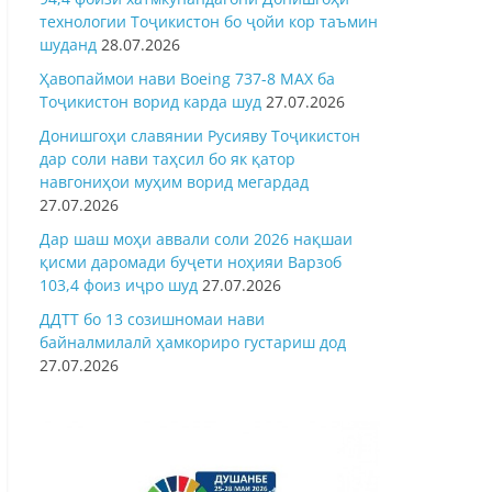
технологии Тоҷикистон бо ҷойи кор таъмин
шуданд
28.07.2026
Ҳавопаймои нави Boeing 737-8 MAX ба
Тоҷикистон ворид карда шуд
27.07.2026
Донишгоҳи славянии Русияву Тоҷикистон
дар соли нави таҳсил бо як қатор
навгониҳои муҳим ворид мегардад
27.07.2026
Дар шаш моҳи аввали соли 2026 нақшаи
қисми даромади буҷети ноҳияи Варзоб
103,4 фоиз иҷро шуд
27.07.2026
ДДТТ бо 13 созишномаи нави
байналмилалӣ ҳамкориро густариш дод
27.07.2026