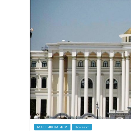
МАОРИФ ВА ИЛМ
Пойтахт