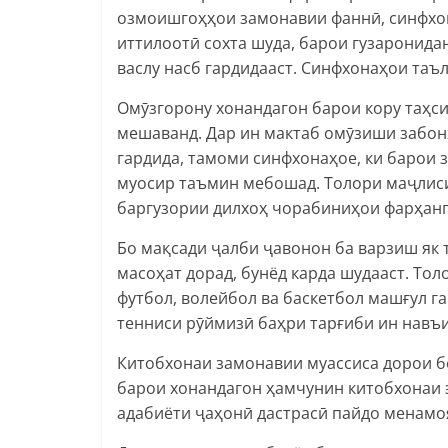
озмоишгоҳҳои замонавии фаннӣ, синфхон
иттилоотӣ сохта шуда, барои гузаронида
васлу насб гардидааст. Синфхонаҳои таъ
Омӯзгорону хонандагон барои кору таҳси
мешаванд. Дар ин мактаб омӯзиши забонҳ
гардида, тамоми синфхонаҳое, ки барои 
муосир таъмин мебошад. Толори маҷлис
баргузории дилхоҳ чорабиниҳои фарҳанг
Бо мақсади ҷалби ҷавонон ба варзиш як 
масоҳат дорад, бунёд карда шудааст. Тол
футбол, волейбол ва баскетбол машғул г
тенниси рӯймизӣ баҳри тарғиби ин навъи
Китобхонаи замонавии муассиса дорои беш
барои хонандагон ҳамчунин китобхонаи э
адабиёти ҷаҳонӣ дастрасӣ пайдо менамо