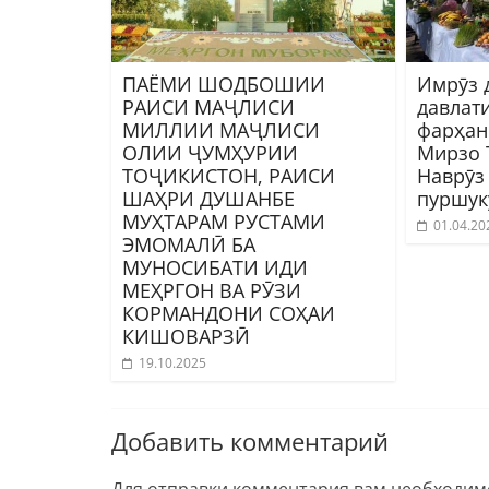
ПАЁМИ ШОДБОШИИ
Имрӯз 
РАИСИ МАҶЛИСИ
давлат
МИЛЛИИ МАҶЛИСИ
фарҳан
ОЛИИ ҶУМҲУРИИ
Мирзо 
ТОҶИКИСТОН, РАИСИ
Наврӯз
ШАҲРИ ДУШАНБЕ
пуршук
МУҲТАРАМ РУСТАМИ
01.04.20
ЭМОМАЛӢ БА
МУНОСИБАТИ ИДИ
МЕҲРГОН ВА РӮЗИ
КОРМАНДОНИ СОҲАИ
КИШОВАРЗӢ
19.10.2025
Добавить комментарий
Для отправки комментария вам необходи