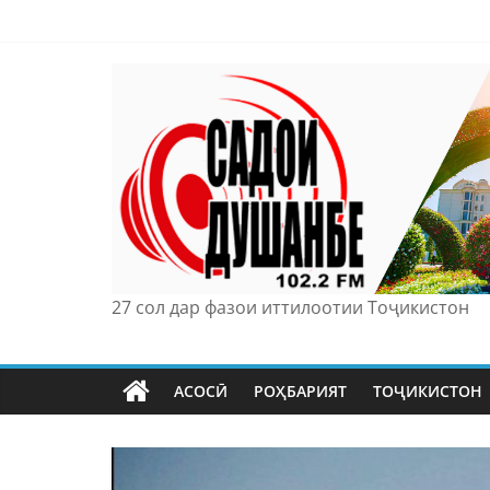
Skip
to
content
27 сол дар фазои иттилоотии Тоҷикистон
АСОСӢ
РОҲБАРИЯТ
ТОҶИКИСТОН