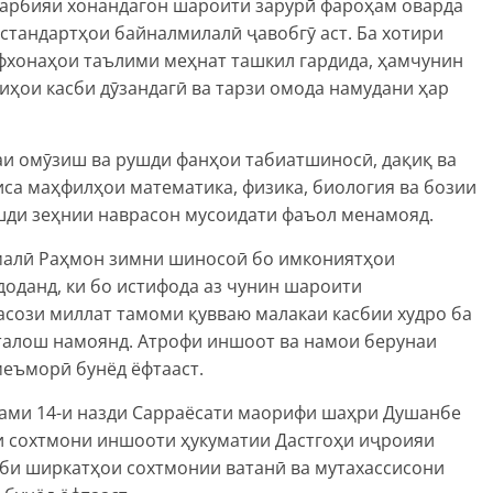
тарбияи хонандагон шароити зарурӣ фароҳам оварда
стандартҳои байналмилалӣ ҷавобгӯ аст. Ба хотири
нфхонаҳои таълими меҳнат ташкил гардида, ҳамчунин
иҳои касби дӯзандагӣ ва тарзи омода намудани ҳар
аи омӯзиш ва рушди фанҳои табиатшиносӣ, дақиқ ва
иса маҳфилҳои математика, физика, биология ва бозии
ушди зеҳнии наврасон мусоидати фаъол менамояд.
малӣ Раҳмон зимни шиносоӣ бо имкониятҳои
доданд, ки бо истифода аз чунин шароити
асози миллат тамоми қувваю малакаи касбии худро ба
 талош намоянд. Атрофи иншоот ва намои берунаи
меъморӣ бунёд ёфтааст.
ами 14-и назди Сарраёсати маорифи шаҳри Душанбе
и сохтмони иншооти ҳукуматии Дастгоҳи иҷроияи
би ширкатҳои сохтмонии ватанӣ ва мутахассисони