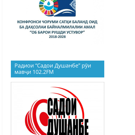
Радиои “Садои Душанбе” рӯи
мавҷи 102.2FM