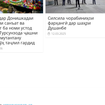
дар Донишкадаи
Силсила чорабиниҳои
ии санъат ва
фарҳангӣ дар шаҳри
г ба номи устод
Душанбе
Турсунзода ҷашни
12.03.2025
 мутантану
ӯҳ таҷлил гардид
26
мо
авторизоваться
.