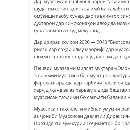
Дар муассисаи навбунёд барои таълиму 
шуда, имкониятҳои таълимӣ ба талаботи 
омӯзиши касбу ҳунар, дар таълимгоҳ си
духтарон дар синфхонаҳои алоҳида нозук
гуна таомро аз худ мекунанд.
Дар доираи солҳои 2020 — 2040 “Бистсол
риёзӣ дар соҳаи илму маориф” дар муасс
шоҳмот ташкил карда шудааст, ки дар р
Пешвои муаззами миллат муҳтарам Эмо
таълимии муассиса ба омӯзгорон дастур 
фароҳамгардида дар тарбияи насли оянд
харҷ диҳанд ва аз ҳарвақта дида бештар
муассисаи таълимӣ бо санъати баланди 
Муассисаи таҳсилоти миёнаи умумии рақ
аз ҷониби Муассисаи давлатии Дирексия
Президенти Ҷумҳурии Тоҷикистон бо ҷал