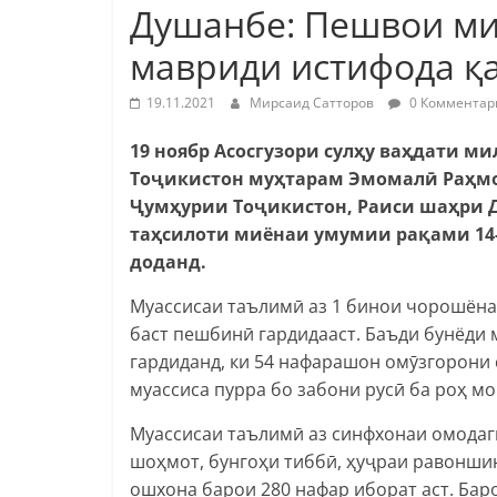
Душанбе: Пешвои м
мавриди истифода қ
19.11.2021
Мирсаид Сатторов
0 Комментар
19 ноябр Асосгузори сулҳу ваҳдати 
Тоҷикистон муҳтарам Эмомалӣ Раҳм
Ҷумҳурии Тоҷикистон, Раиси шаҳри 
таҳсилоти миёнаи умумии рақами 14
доданд.
Муассисаи таълимӣ аз 1 бинои чорошёна 
баст пешбинӣ гардидааст. Баъди бунёди 
гардиданд, ки 54 нафарашон омӯзгорони
муассиса пурра бо забони русӣ ба роҳ м
Муассисаи таълимӣ аз синфхонаи омодаг
шоҳмот, бунгоҳи тиббӣ, ҳуҷраи равоншин
ошхона барои 280 нафар иборат аст. Ба