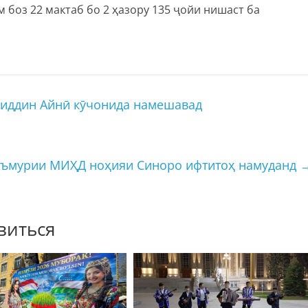
 боз 22 мактаб бо 2 ҳазору 135 ҷойи нишаст ба
риддин Айнӣ кӯчонида намешавад
аъмурии МИҲД ноҳияи Синоро ифтитоҳ намуданд
виться