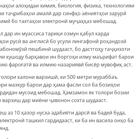
аҳои алоҳидаи химия, биология, физика, технологияи
ни таҷрибаҳои амалӣ дар синфҳо аёниятҳои зарурӣ
лимӣ бо тахтаҳои электронӣ муҷаҳҳаз мебошад.
л дар ин муассиса тариқи озмун қабул карда
ои русӣ ва англисӣ бо усули лингафонӣ роҳандозӣ
забономӯзӣ пешбинӣ шудааст, бо дастгоҳу таҷҳизоти
ии кушоду барҳавои ин боргоҳи илму маърифат барои
ию фароғатӣ ва илмию назариявӣ бисёр мувофиқ аст.
толори калони варзишӣ, ки 500 метри мураббаъ
ори мазкур барои дар ҳама фасли сол ба бозиҳои
ардидан мусоид мебошад. Ҳамзамон як толори бозии
 варзиш дар миёни ҷавонон сохта шудааст.
 аз 10 ҳазор нусха адабиёти дарсӣ ва бадеӣ буда,
лектронӣ ташкил гардидааст, ки ба ин васила онҳо ба
янд.