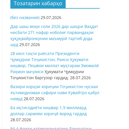
Тозатарин хабарҳо
(без названия)
29.07.2026
Дар шаш моҳи соли 2026 дар шаҳри Ваҳдат
нисбати 271 нафар ноболиғ парвандаҳои
ҳуқуқвайронкунии маъмурӣ тартиб дода
шуд
29.07.2026
28 июл таҳти раёсати Президенти
Ҷумҳурии Тоҷикистон, Раиси Ҳукумати
кишвар, Пешвои миллат муҳтарам Эмомалӣ
Раҳмон
маҷлиси
Ҳукумати Ҷумҳурии
Тоҷикистон баргузор гардид.
28.07.2026
Вазири корҳои хориҷии Тоҷикистон нусхаи
эътимодномаи сафири нави Кувайтро қабул
намуд
28.07.2026
Ба иқтисодиёти кишвар 1,9 миллиард
доллар сармояи хориҷӣ ворид гардид
28.07.2026
94,4 фоизи хатмкунандагони Донишгоҳи