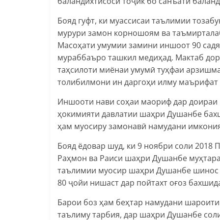
баландихтисоси тоҷик бо санъати баланд
Бояд гуфт, ки муассисаи таълимии тозабу
мурури замон корношоям ва таъмирталаб 
Масоҳати умумии замини иншоот 90 садяк
мураббаъро ташкил медиҳад. Мактаб дор
таҳсилоти миёнаи умумӣ туҳфаи арзишма
толибилмони ин даргоҳи илму маърифат
Иншооти нави соҳаи маориф дар доираи
ҳокимияти давлатии шаҳри Душанбе бахш
ҳам муосиру замонавӣ намудани имкония
Бояд ёдовар шуд, ки 9 ноябри соли 201
Раҳмон ва Раиси шаҳри Душанбе муҳтара
таълимии муосир шаҳри Душанбе шинос ш
80 ҷойи нишаст дар пойтахт оғоз бахшид
Барои боз ҳам беҳтар намудани шароити
таълиму тарбия, дар шаҳри Душанбе сол