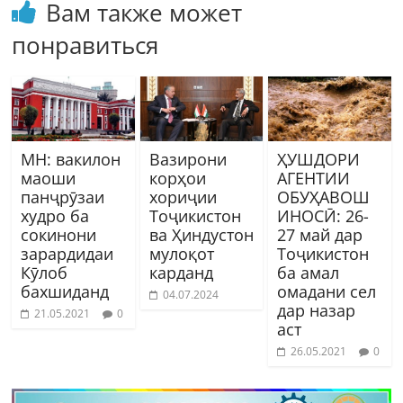
Вам также может
понравиться
МН: вакилон
Вазирони
ҲУШДОРИ
маоши
корҳои
АГЕНТИИ
панҷрӯзаи
хориҷии
ОБУҲАВОШ
худро ба
Тоҷикистон
ИНОСӢ: 26-
сокинони
ва Ҳиндустон
27 май дар
зарардидаи
мулоқот
Тоҷикистон
Кӯлоб
карданд
ба амал
бахшиданд
омадани сел
04.07.2024
дар назар
21.05.2021
0
аст
26.05.2021
0