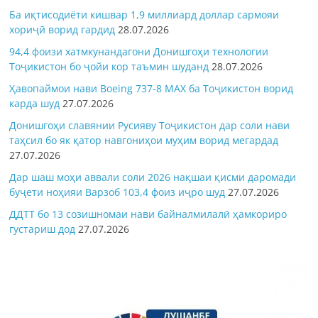
Ба иқтисодиёти кишвар 1,9 миллиард доллар сармояи
хориҷӣ ворид гардид
28.07.2026
94,4 фоизи хатмкунандагони Донишгоҳи технологии
Тоҷикистон бо ҷойи кор таъмин шуданд
28.07.2026
Ҳавопаймои нави Boeing 737-8 MAX ба Тоҷикистон ворид
карда шуд
27.07.2026
Донишгоҳи славянии Русияву Тоҷикистон дар соли нави
таҳсил бо як қатор навгониҳои муҳим ворид мегардад
27.07.2026
Дар шаш моҳи аввали соли 2026 нақшаи қисми даромади
буҷети ноҳияи Варзоб 103,4 фоиз иҷро шуд
27.07.2026
ДДТТ бо 13 созишномаи нави байналмилалӣ ҳамкориро
густариш дод
27.07.2026