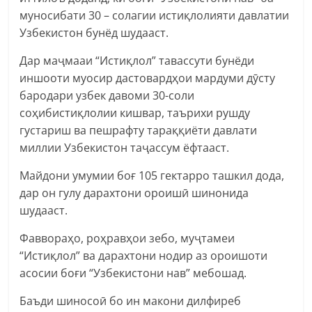
муносибати 30 – солагии истиқлолияти давлатии
Узбекистон бунёд шудааст.
Дар маҷмааи “Истиқлол” тавассути бунёди
иншооти муосир дастовардҳои мардуми дӯсту
бародари узбек давоми 30-соли
соҳибистиқлолии кишвар, таърихи рушду
густариш ва пешрафту тараққиёти давлати
миллии Узбекистон таҷассум ёфтааст.
Майдони умумии боғ 105 гектарро ташкил дода,
дар он гулу дарахтони ороишӣ шинонида
шудааст.
Фаввораҳо, роҳравҳои зебо, муҷтамеи
“Истиқлол” ва дарахтони нодир аз ороишоти
асосии боғи “Узбекистони нав” мебошад.
Баъди шиносоӣ бо ин макони дилфиреб