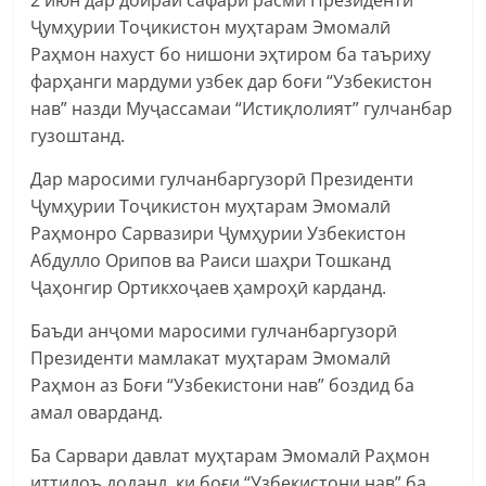
Ҷумҳурии Тоҷикистон муҳтарам Эмомалӣ
Раҳмон нахуст бо нишони эҳтиром ба таъриху
фарҳанги мардуми узбек дар боғи “Узбекистон
нав” назди Муҷассамаи “Истиқлолият” гулчанбар
гузоштанд.
Дар маросими гулчанбаргузорӣ Президенти
Ҷумҳурии Тоҷикистон муҳтарам Эмомалӣ
Раҳмонро Сарвазири Ҷумҳурии Узбекистон
Абдулло Орипов ва Раиси шаҳри Тошканд
Ҷаҳонгир Ортикхоҷаев ҳамроҳӣ карданд.
Баъди анҷоми маросими гулчанбаргузорӣ
Президенти мамлакат муҳтарам Эмомалӣ
Раҳмон аз Боғи “Узбекистони нав” боздид ба
амал оварданд.
Ба Сарвари давлат муҳтарам Эмомалӣ Раҳмон
иттилоъ доданд, ки боғи “Узбекистони нав” ба