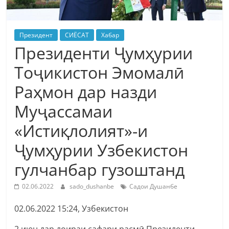
Президент
СИЁСАТ
Хабар
Президенти Ҷумҳурии
Тоҷикистон Эмомалӣ
Раҳмон дар назди
Муҷассамаи
«Истиқлолият»-и
Ҷумҳурии Узбекистон
гулчанбар гузоштанд
02.06.2022
sado_dushanbe
Садои Душанбе
02.06.2022 15:24, Узбекистон
2 июн дар доираи сафари расмӣ Президенти