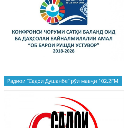
Радиои “Садои Душанбе” рӯи мавҷи 102.2FM