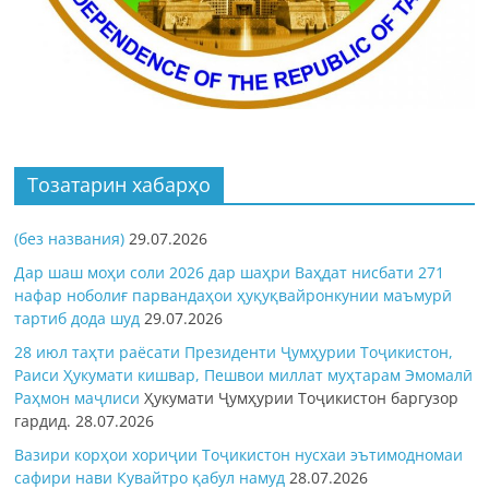
Тозатарин хабарҳо
(без названия)
29.07.2026
Дар шаш моҳи соли 2026 дар шаҳри Ваҳдат нисбати 271
нафар ноболиғ парвандаҳои ҳуқуқвайронкунии маъмурӣ
тартиб дода шуд
29.07.2026
28 июл таҳти раёсати Президенти Ҷумҳурии Тоҷикистон,
Раиси Ҳукумати кишвар, Пешвои миллат муҳтарам Эмомалӣ
Раҳмон
маҷлиси
Ҳукумати Ҷумҳурии Тоҷикистон баргузор
гардид.
28.07.2026
Вазири корҳои хориҷии Тоҷикистон нусхаи эътимодномаи
сафири нави Кувайтро қабул намуд
28.07.2026