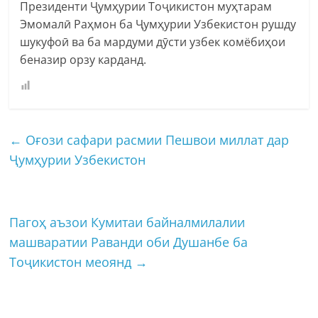
Президенти Ҷумҳурии Тоҷикистон муҳтарам
Эмомалӣ Раҳмон ба Ҷумҳурии Узбекистон рушду
шукуфоӣ ва ба мардуми дӯсти узбек комёбиҳои
беназир орзу карданд.
←
Оғози сафари расмии Пешвои миллат дар
Ҷумҳурии Узбекистон
Пагоҳ аъзои Кумитаи байналмилалии
машваратии Раванди оби Душанбе ба
Тоҷикистон меоянд
→