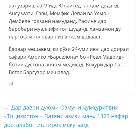
аз гузариш аз “Лидс Юнайтед” анҷом доданд,
Ансу Фати, Гави, Мемфис Депай ва Усмон
Дембеле голзанӣ намуданд. Рафиня дар
баробари муаллифи гол шуданд, ҳамзамон ду
партофти головар низ анҷом додааст.
Ёдовар мешавем, ки рӯзи 24-уми июл дар доираи
сафари Амрико «Барселона» бо «Реал Мадрид»
бозии дӯстона анҷом медиҳад. Вохӯрӣ дар Лас
Вегас баргузор мешавад.
←
Дар даври дуюми Озмуни ҷумҳуриявии
«Тоҷикистон – Ватани азизи ман» 1323 нафар
довталабон иштирок мекунанд