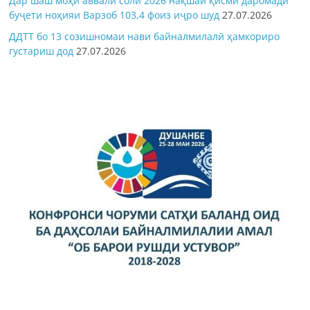
Дар шаш моҳи аввали соли 2026 нақшаи қисми даромади
буҷети ноҳияи Варзоб 103,4 фоиз иҷро шуд
27.07.2026
ДДТТ бо 13 созишномаи нави байналмилалӣ ҳамкориро
густариш дод
27.07.2026