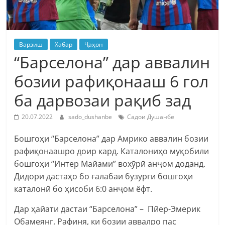
Варзиш
Хабар
Ҷаҳон
“Барселона” дар аввалин
бозии рафиқонааш 6 гол
ба дарвозаи рақиб зад
20.07.2022
sado_dushanbe
Садои Душанбе
Бошгоҳи “Барселона” дар Амрико аввалин бозии
рафиқонаашро доир кард. Каталониҳо муқобили
бошгоҳи “Интер Майами” вохӯрӣ анҷом доданд.
Дидори дастаҳо бо ғалабаи бузурги бошгоҳи
каталонӣ бо ҳисоби 6:0 анҷом ёфт.
Дар ҳайати дастаи “Барселона” – Пйер-Эмерик
Обамеянг, Рафиня, ки бозии аввалро пас