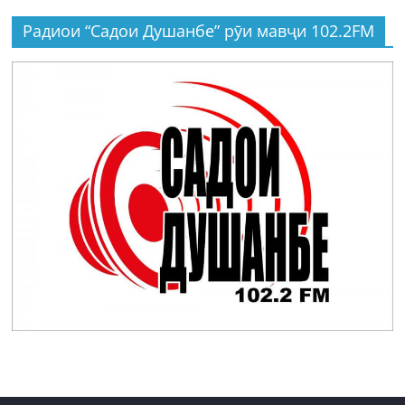
Радиои “Садои Душанбе” рӯи мавҷи 102.2FM