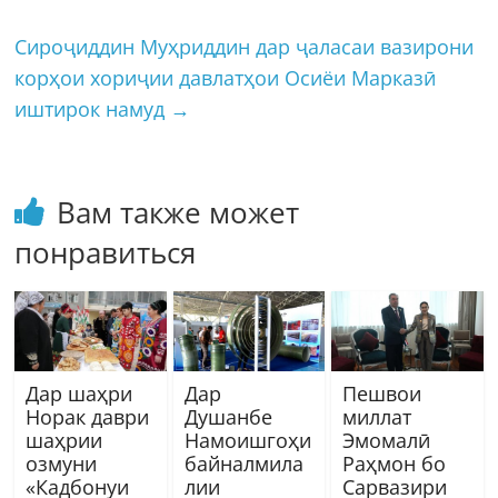
Сироҷиддин Муҳриддин дар ҷаласаи вазирони
корҳои хориҷии давлатҳои Осиёи Марказӣ
иштирок намуд
→
Вам также может
понравиться
Дар шаҳри
Дар
Пешвои
Норак даври
Душанбе
миллат
шаҳрии
Намоишгоҳи
Эмомалӣ
озмуни
байналмила
Раҳмон бо
«Кадбонуи
лии
Сарвазири