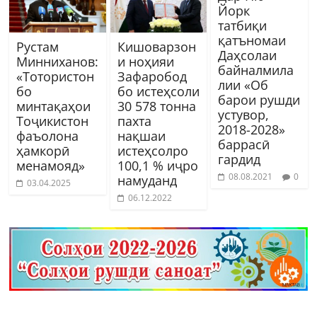
Йорк
татбиқи
қатъномаи
Рустам
Кишоварзон
Даҳсолаи
Минниханов:
и ноҳияи
байналмила
«Тотористон
Зафаробод
лии «Об
бо
бо истеҳсоли
барои рушди
минтақаҳои
30 578 тонна
устувор,
Тоҷикистон
пахта
2018-2028»
фаъолона
нақшаи
баррасӣ
ҳамкорӣ
истеҳсолро
гардид
менамояд»
100,1 % иҷро
08.08.2021
0
намуданд
03.04.2025
06.12.2022