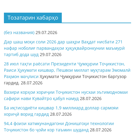
Тозатарин хабарҳо
(без названия)
29.07.2026
Дар шаш моҳи соли 2026 дар шаҳри Ваҳдат нисбати 271
нафар ноболиғ парвандаҳои ҳуқуқвайронкунии маъмурӣ
тартиб дода шуд
29.07.2026
28 июл таҳти раёсати Президенти Ҷумҳурии Тоҷикистон,
Раиси Ҳукумати кишвар, Пешвои миллат муҳтарам Эмомалӣ
Раҳмон
маҷлиси
Ҳукумати Ҷумҳурии Тоҷикистон баргузор
гардид.
28.07.2026
Вазири корҳои хориҷии Тоҷикистон нусхаи эътимодномаи
сафири нави Кувайтро қабул намуд
28.07.2026
Ба иқтисодиёти кишвар 1,9 миллиард доллар сармояи
хориҷӣ ворид гардид
28.07.2026
94,4 фоизи хатмкунандагони Донишгоҳи технологии
Тоҷикистон бо ҷойи кор таъмин шуданд
28.07.2026