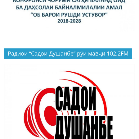
Радиои “Садои Душанбе” рӯи мавҷи 102.2FM