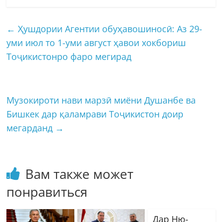
←
Ҳушдории Агентии обуҳавошиносӣ: Аз 29-
уми июл то 1-уми август ҳавои хокбориш
Тоҷикистонро фаро мегирад
Музокироти нави марзӣ миёни Душанбе ва
Бишкек дар қаламрави Тоҷикистон доир
мегарданд
→
Вам также может
понравиться
Дар Ню-