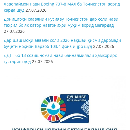
Ҳавопаймои нави Boeing 737-8 MAX ба Тоҷикистон ворид
карда шуд
27.07.2026
Донишгоҳи славянии Русияву Тоҷикистон дар соли нави
таҳсил бо як қатор навгониҳои муҳим ворид мегардад
27.07.2026
Дар шаш моҳи аввали соли 2026 нақшаи қисми даромади
буҷети ноҳияи Варзоб 103,4 фоиз иҷро шуд
27.07.2026
ДДТТ бо 13 созишномаи нави байналмилалӣ ҳамкориро
густариш дод
27.07.2026