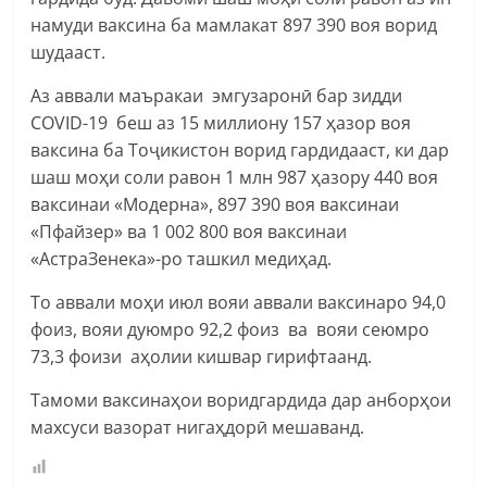
намуди ваксина ба мамлакат 897 390 воя ворид
шудааст.
Аз аввали маъракаи эмгузаронӣ бар зидди
COVID-19 беш аз 15 миллиону 157 ҳазор воя
ваксина ба Тоҷикистон ворид гардидааст, ки дар
шаш моҳи соли равон 1 млн 987 ҳазору 440 воя
ваксинаи «Модерна», 897 390 воя ваксинаи
«Пфайзер» ва 1 002 800 воя ваксинаи
«АстраЗенека»-ро ташкил медиҳад.
То аввали моҳи июл вояи аввали ваксинаро 94,0
фоиз, вояи дуюмро 92,2 фоиз ва вояи сеюмро
73,3 фоизи аҳолии кишвар гирифтаанд.
Тамоми ваксинаҳои воридгардида дар анборҳои
махсуси вазорат нигаҳдорӣ мешаванд.