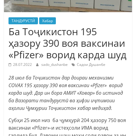
ТАНДУРУСТӢ
Хабар
Ба Тоҷикистон 195
ҳазору 390 воя ваксинаи
«Pfizer» ворид карда шуд
28.07.2022
sado_dushanbe
Садои Душанбе
28 июл ба То
ҷ
икистон дар доираи механизми
COVAX 195
ҳ
азору 390 воя ваксинаи «Pfizer» ворид
карда шуд. Дар ин бора АМИТ «Ховар» бо истинод
ба Вазорати тандурустӣ ва
ҳ
ифзи и
ҷ
тимоии
а
ҳ
олии
Ҷумҳурии
Тоҷикистон хабар медиҳад.
Субҳи 25 июл низ ба ҷумҳурӣ 204 ҳазору 750 воя
ваксинаи «Pfizer»-и истеҳсоли ИМА ворид
гардида буд. Давоми шаш моҳи соли равон аз ин