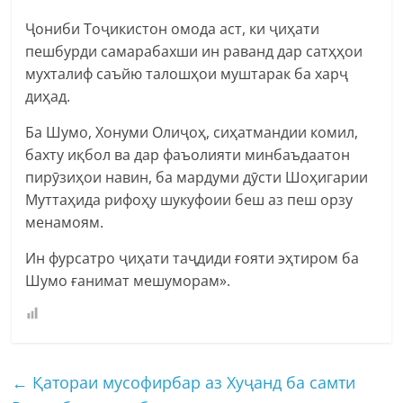
Ҷониби Тоҷикистон омода аст, ки ҷиҳати
пешбурди самарабахши ин раванд дар сатҳҳои
мухталиф саъйю талошҳои муштарак ба харҷ
диҳад.
Ба Шумо, Хонуми Олиҷоҳ, сиҳатмандии комил,
бахту иқбол ва дар фаъолияти минбаъдаатон
пирӯзиҳои навин, ба мардуми дӯсти Шоҳигарии
Муттаҳида рифоҳу шукуфоии беш аз пеш орзу
менамоям.
Ин фурсатро ҷиҳати таҷдиди ғояти эҳтиром ба
Шумо ғанимат мешуморам».
←
Қатораи мусофирбар аз Хуҷанд ба самти