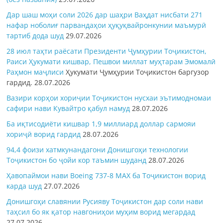
Дар шаш моҳи соли 2026 дар шаҳри Ваҳдат нисбати 271
нафар ноболиғ парвандаҳои ҳуқуқвайронкунии маъмурӣ
тартиб дода шуд
29.07.2026
28 июл таҳти раёсати Президенти Ҷумҳурии Тоҷикистон,
Раиси Ҳукумати кишвар, Пешвои миллат муҳтарам Эмомалӣ
Раҳмон
маҷлиси
Ҳукумати Ҷумҳурии Тоҷикистон баргузор
гардид.
28.07.2026
Вазири корҳои хориҷии Тоҷикистон нусхаи эътимодномаи
сафири нави Кувайтро қабул намуд
28.07.2026
Ба иқтисодиёти кишвар 1,9 миллиард доллар сармояи
хориҷӣ ворид гардид
28.07.2026
94,4 фоизи хатмкунандагони Донишгоҳи технологии
Тоҷикистон бо ҷойи кор таъмин шуданд
28.07.2026
Ҳавопаймои нави Boeing 737-8 MAX ба Тоҷикистон ворид
карда шуд
27.07.2026
Донишгоҳи славянии Русияву Тоҷикистон дар соли нави
таҳсил бо як қатор навгониҳои муҳим ворид мегардад
27.07.2026