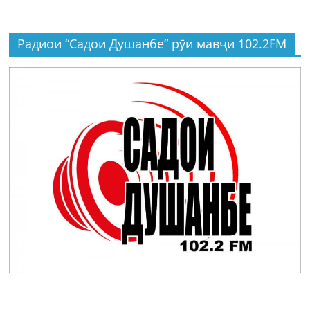
Радиои “Садои Душанбе” рӯи мавҷи 102.2FM