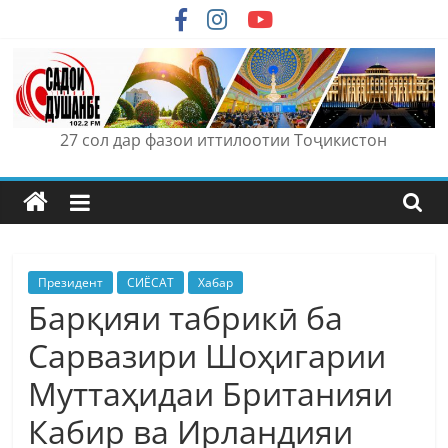
Skip
to
content
27 сол дар фазои иттилоотии Тоҷикистон
Президент
СИЁСАТ
Хабар
Барқияи табрикӣ ба
Сарвазири Шоҳигарии
Муттаҳидаи Британияи
Кабир ва Ирландияи