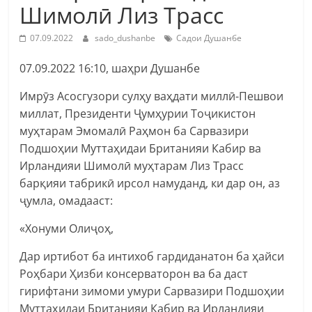
Шимолӣ Лиз Трасс
07.09.2022
sado_dushanbe
Садои Душанбе
07.09.2022 16:10, шаҳри Душанбе
Имрӯз Асосгузори сулҳу ваҳдати миллӣ-Пешвои
миллат, Президенти Ҷумҳурии Тоҷикистон
муҳтарам Эмомалӣ Раҳмон ба Сарвазири
Подшоҳии Муттаҳидаи Британияи Кабир ва
Ирландияи Шимолӣ муҳтарам Лиз Трасс
барқияи табрикӣ ирсол намуданд, ки дар он, аз
ҷумла, омадааст:
«Хонуми Олиҷоҳ,
Дар иртибот ба интихоб гардиданатон ба ҳайси
Роҳбари Ҳизби консерваторон ва ба даст
гирифтани зимоми умури Сарвазири Подшоҳии
Муттаҳидаи Британияи Кабир ва Ирландияи