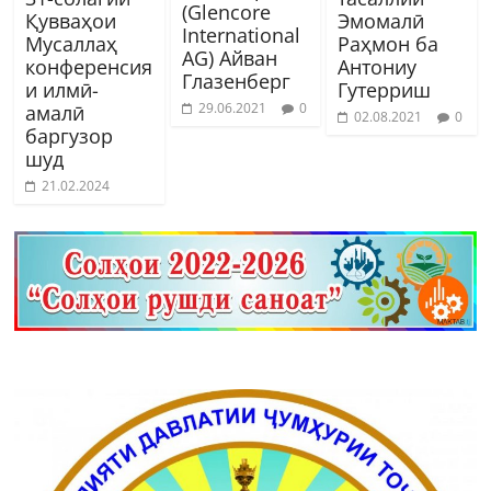
(Glencore
Қувваҳои
Эмомалӣ
International
Мусаллаҳ
Раҳмон ба
AG) Айван
конференсия
Антониу
Глазенберг
и илмӣ-
Гутерриш
29.06.2021
0
амалӣ
02.08.2021
0
баргузор
шуд
21.02.2024