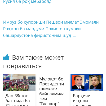
Русия ба роҳ мебарояд
Имрӯз бо супориши Пешвои миллат Эмомалӣ
Раҳмон ба мардуми Покистон кумаки
башардӯстона фиристонида шуд
→
Вам также может
понравиться
Мулоқот бо
Президенти
ширкати
байналмила
Дар Бӯстон
Барқияи
лии
бахшида ба
изҳори
“Гленкор“
31-солагии
тасаллии