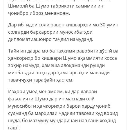
Шимолӣ ба Шумо табрикоти самимии ин
ҷонибро иброз менамоям.
Дар ибтидои соли равон кишварҳои мо 30-умин
солгарди барқарории муносибатҳои
дипломатиашонро таҷлил намуданд.
Тайи ин давра мо ба таҳкими равобити дӯстӣ ва
ҳамкориҳо бо кишвари Шумо аҳаммияти хосса
зоҳир намуда, ҳамеша алоқаманди рушди
минбаъдаи онҳо дар ҳама арсаҳои мавриди
таваҷҷуҳи тарафайн ҳастем.
Изҳори умед менамоем, ки дар давраи
фаъолияти Шумо дар ин маснади олӣ
муносиботи ҳамкориҳои барои ҳарду ҷониб
судманд ба марҳилаи ҷадиди тавсеаи худ ворид
шуда, бо мазмуну мундариҷаи нав ғанӣ хоҳанд
гашт.