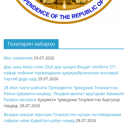
Тозатарин хабарҳо
(без названия)
29.07.2026
Дар шаш моҳи соли 2026 дар шаҳри Ваҳдат нисбати 271
нафар ноболиғ парвандаҳои ҳуқуқвайронкунии маъмурӣ
тартиб дода шуд
29.07.2026
28 июл таҳти раёсати Президенти Ҷумҳурии Тоҷикистон,
Раиси Ҳукумати кишвар, Пешвои миллат муҳтарам Эмомалӣ
Раҳмон
маҷлиси
Ҳукумати Ҷумҳурии Тоҷикистон баргузор
гардид.
28.07.2026
Вазири корҳои хориҷии Тоҷикистон нусхаи эътимодномаи
сафири нави Кувайтро қабул намуд
28.07.2026