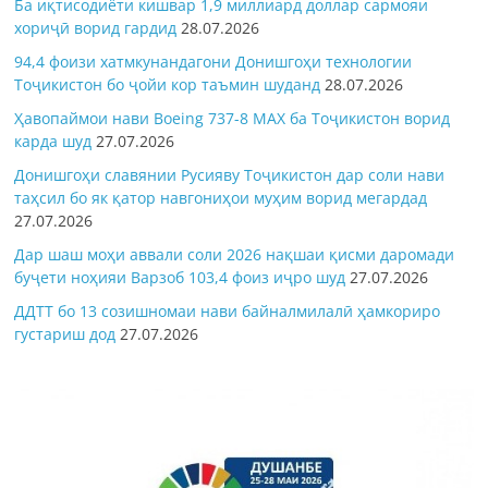
Ба иқтисодиёти кишвар 1,9 миллиард доллар сармояи
хориҷӣ ворид гардид
28.07.2026
94,4 фоизи хатмкунандагони Донишгоҳи технологии
Тоҷикистон бо ҷойи кор таъмин шуданд
28.07.2026
Ҳавопаймои нави Boeing 737-8 MAX ба Тоҷикистон ворид
карда шуд
27.07.2026
Донишгоҳи славянии Русияву Тоҷикистон дар соли нави
таҳсил бо як қатор навгониҳои муҳим ворид мегардад
27.07.2026
Дар шаш моҳи аввали соли 2026 нақшаи қисми даромади
буҷети ноҳияи Варзоб 103,4 фоиз иҷро шуд
27.07.2026
ДДТТ бо 13 созишномаи нави байналмилалӣ ҳамкориро
густариш дод
27.07.2026