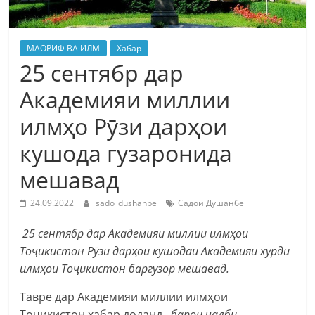
МАОРИФ ВА ИЛМ
Хабар
25 сентябр дар
Академияи миллии
илмҳо Рӯзи дарҳои
кушода гузаронида
мешавад
24.09.2022
sado_dushanbe
Садои Душанбе
25 сентябр дар Академияи миллии илмҳои
Тоҷикистон Рӯзи дарҳои кушодаи Академияи хурди
илмҳои Тоҷикистон баргузор мешавад.
Тавре дар Академияи миллии илмҳои
Тоҷикистон хабар доданд,
барои ҷалби