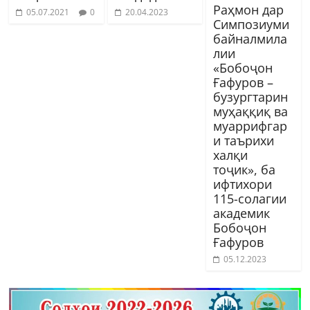
Раҳмон дар
05.07.2021
0
20.04.2023
Симпозиуми
байналмила
лии
«Бобоҷон
Ғафуров –
бузургтарин
муҳаққиқ ва
муаррифгар
и таърихи
халқи
тоҷик», ба
ифтихори
115-солагии
академик
Бобоҷон
Ғафуров
05.12.2023