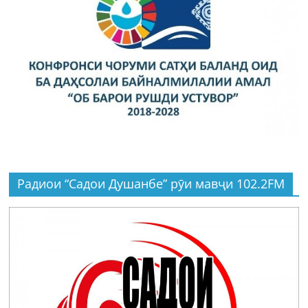
Радиои “Садои Душанбе” рӯи мавҷи 102.2FM