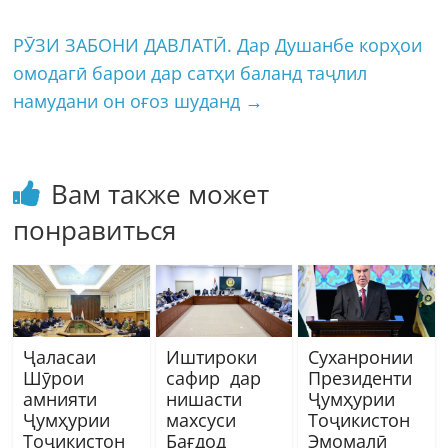
РӮЗИ ЗАБОНИ ДАВЛАТӢ. Дар Душанбе корҳои
омодагӣ барои дар сатҳи баланд таҷлил
намудани он оғоз шуданд
→
Вам также может
понравиться
Ҷаласаи
Иштироки
Суханронии
Шӯрои
сафир дар
Президенти
амнияти
нишасти
Ҷумҳурии
Ҷумҳурии
махсуси
Тоҷикистон
Тоҷикистон
Бағдод
Эмомалӣ