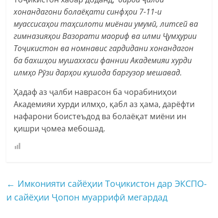
хонандагони болаёқати синфҳои 7-11-и
муассисаҳои таҳсилоти миёнаи умумӣ, литсей ва
гимназияҳои Вазорати маориф ва илми Ҷумҳурии
Тоҷикистон ва номнавис гардидани хонандагон
ба бахшҳои мушаххаси фаннии Академияи хурди
илмҳо Рӯзи дарҳои кушода баргузор мешавад.
Ҳадаф аз ҷалби наврасон ба чорабиниҳои
Академияи хурди илмҳо, қабл аз ҳама, дарёфти
нафарони боистеъдод ва болаёқат миёни ин
қишри ҷомеа мебошад.
←
Имконияти сайёҳии Тоҷикистон дар ЭКСПО-
и сайёҳии Ҷопон муаррифӣ мегардад