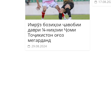
17.08.20
Имрӯз бозиҳои ҷавобии
даври ¼-ниҳоии Ҷоми
Тоҷикистон оғоз
мегарданд
29.08.2024