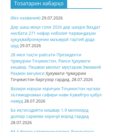
Тозатарин хабарҳо
(без названия)
29.07.2026
Дар шаш моҳи соли 2026 дар шаҳри Ваҳдат
нисбати 271 нафар ноболиғ парвандаҳои
ҳуқуқвайронкунии маъмурӣ тартиб дода
шуд
29.07.2026
28 июл таҳти раёсати Президенти
Ҷумҳурии Тоҷикистон, Раиси Ҳукумати
кишвар, Пешвои миллат муҳтарам Эмомалӣ
Раҳмон
маҷлиси
Ҳукумати Ҷумҳурии
Тоҷикистон баргузор гардид.
28.07.2026
Вазири корҳои хориҷии Тоҷикистон нусхаи
эътимодномаи сафири нави Кувайтро қабул
намуд
28.07.2026
Ба иқтисодиёти кишвар 1,9 миллиард
доллар сармояи хориҷӣ ворид гардид
28.07.2026
94,4 фоизи хатмкунандагони Донишгоҳи