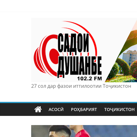
Skip
to
content
27 сол дар фазои иттилоотии Тоҷикистон
АСОСӢ
РОҲБАРИЯТ
ТОҶИКИСТОН