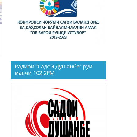
Радиои “Садои Душанбе” рӯи
мавҷи 102.2FM