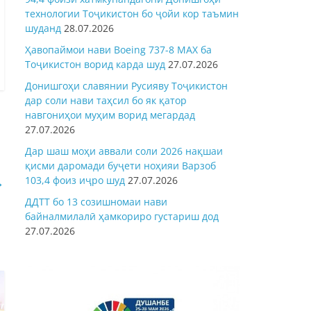
технологии Тоҷикистон бо ҷойи кор таъмин
шуданд
28.07.2026
Ҳавопаймои нави Boeing 737-8 MAX ба
Тоҷикистон ворид карда шуд
27.07.2026
Донишгоҳи славянии Русияву Тоҷикистон
дар соли нави таҳсил бо як қатор
навгониҳои муҳим ворид мегардад
27.07.2026
Дар шаш моҳи аввали соли 2026 нақшаи
қисми даромади буҷети ноҳияи Варзоб
→
103,4 фоиз иҷро шуд
27.07.2026
ДДТТ бо 13 созишномаи нави
байналмилалӣ ҳамкориро густариш дод
27.07.2026