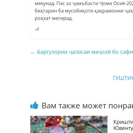
мекунад. Пас аз ҷамъбасти Ҷоми Осиё-20
беҳтарин ба мусобиқоти қаҳрамонии ҷаҳо
роҳхат мегирад.
←
Баргузории ҷаласаи маҷозӣ бо саф
ГУШТИ
Вам также может понра
Кришти
Ювенту