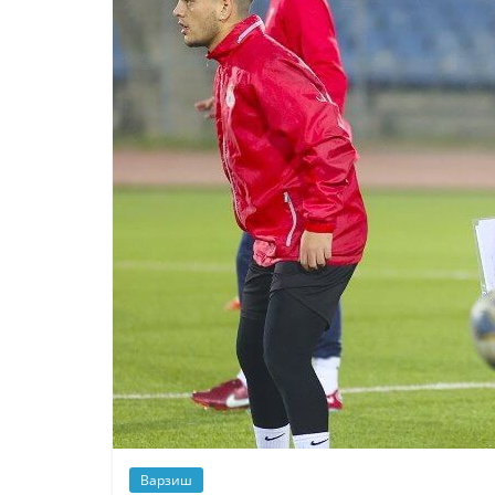
Варзиш