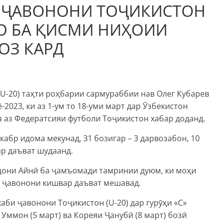
И ҶАВОНОНИ ТОҶИКИСТОН
РО БА ҚИСМИ НИҲОИИ
ОЗ КАРД
U-20) таҳти роҳбарии сармураббии нав Олег Кубарев
023, ки аз 1-ум то 18-уми март дар Ӯзбекистон
а аз Федератсияи футболи Тоҷикистон хабар доданд.
кабр идома мекунад, 31 бозигар – 3 дарвозабон, 10
ар даъват шудаанд.
ҷони Айнӣ ба ҷамъомади тамринии дуюм, ки моҳи
ми ҷавонони кишвар даъват мешавад.
би ҷавонони Тоҷикистон (U-20) дар гурӯҳи «С»
 Уммон (5 март) ва Кореяи Ҷанубӣ (8 март) бозӣ