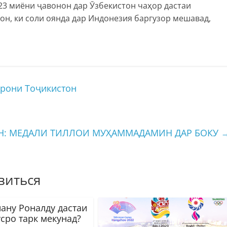
23 миёни ҷавонон дар Ӯзбекистон чаҳор дастаи
н, ки соли оянда дар Индонезия баргузор мешавад,
ирони Тоҷикистон
Н: МЕДАЛИ ТИЛЛОИ МУҲАММАДАМИН ДАР БОКУ
виться
ану Роналду дастаи
сро тарк мекунад?