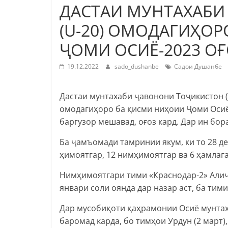
ДАСТАИ МУНТАХАБ
(U-20) ОМОДАГИҲО
ҶОМИ ОСИЁ-2023 ОҒ
19.12.2022
sado_dushanbe
Садои Душанбе
Дастаи мунтахаби ҷавонони Тоҷикистон (
омодагиҳоро ба қисми ниҳоии Ҷоми Осиё-2
баргузор мешавад, оғоз кард. Дар ин бор
Ба ҷамъомади тамринии якум, ки то 28 де
ҳимоятгар, 12 нимҳимоятгар ва 6 ҳамлаг
Нимҳимоятгари тими «Краснодар-2» Али
январи соли оянда дар назар аст, ба ти
Дар мусобиқоти қаҳрамонии Осиё мунтаха
баромад карда, бо тимҳои Урдун (2 март),