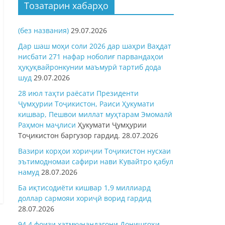
Тозатарин хабарҳо
(без названия)
29.07.2026
Дар шаш моҳи соли 2026 дар шаҳри Ваҳдат
нисбати 271 нафар ноболиғ парвандаҳои
ҳуқуқвайронкунии маъмурӣ тартиб дода
шуд
29.07.2026
28 июл таҳти раёсати Президенти
Ҷумҳурии Тоҷикистон, Раиси Ҳукумати
кишвар, Пешвои миллат муҳтарам Эмомалӣ
Раҳмон
маҷлиси
Ҳукумати Ҷумҳурии
Тоҷикистон баргузор гардид.
28.07.2026
Вазири корҳои хориҷии Тоҷикистон нусхаи
эътимодномаи сафири нави Кувайтро қабул
намуд
28.07.2026
Ба иқтисодиёти кишвар 1,9 миллиард
доллар сармояи хориҷӣ ворид гардид
28.07.2026
94,4 фоизи хатмкунандагони Донишгоҳи