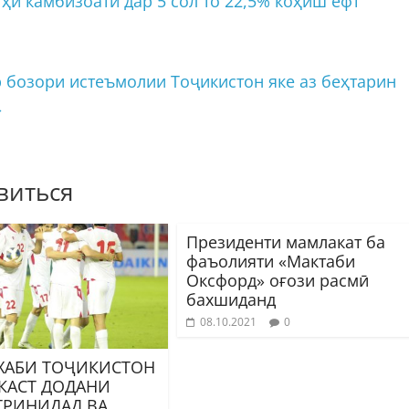
ҳи камбизоатӣ дар 5 сол то 22,5% коҳиш ёфт
 бозори истеъмолии Тоҷикистон яке аз беҳтарин
→
виться
Президенти мамлакат ба
фаъолияти «Мактаби
Оксфорд» оғози расмӣ
бахшиданд
08.10.2021
0
ХАБИ ТОҶИКИСТОН
КАСТ ДОДАНИ
ТРИНИДАД ВА