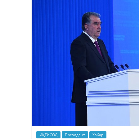
ИҚТИСОД
Президент
Хабар