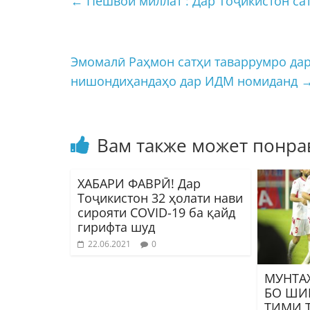
←
Пешвои миллат : Дар Тоҷикистон сат
Эмомалӣ Раҳмон сатҳи таваррумро дар
нишондиҳандаҳо дар ИДМ номиданд
Вам также может понра
ХАБАРИ ФАВРӢ! Дар
Тоҷикистон 32 ҳолати нави
сирояти COVID-19 ба қайд
гирифта шуд
22.06.2021
0
МУНТА
БО ШИ
ТИМИ 