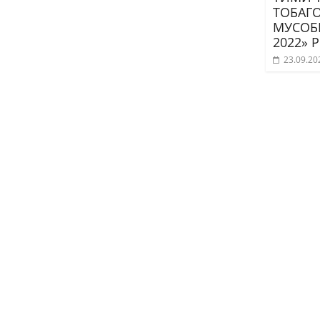
ТОБАГ
МУСОБИ
2022» 
23.09.20