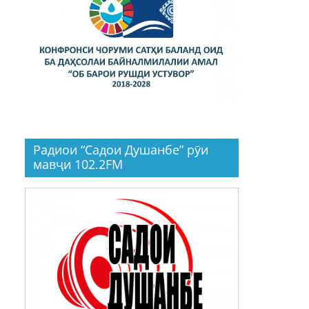
Радиои “Садои Душанбе” рӯи
мавҷи 102.2FM