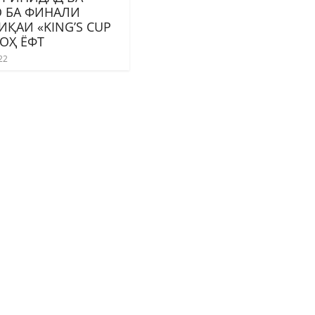
О БА ФИНАЛИ
ҚАИ «KING’S CUP
РОҲ ЁФТ
22