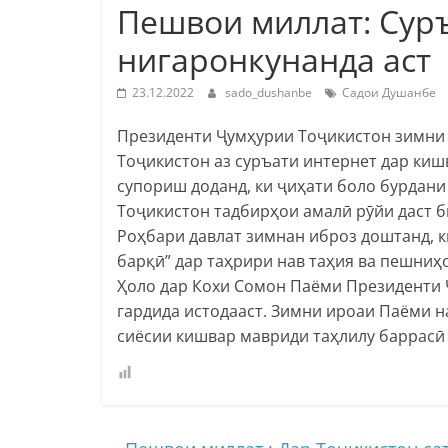
Пешвои миллат: Суръ
нигаронкунанда аст
23.12.2022
sado_dushanbe
Садои Душанбе
Президенти Ҷумҳурии Тоҷикистон зимни
Тоҷикистон аз суръати интернет дар киш
супориш доданд, ки ҷиҳати боло бурдани
Тоҷикистон тадбирҳои амалӣ рӯйи даст б
Роҳбари давлат зимнан иброз доштанд, к
барқӣ” дар таҳрири нав таҳия ва пешниҳ
Ҳоло дар Кохи Сомон Паёми Президенти 
гардида истодааст. Зимни ироаи Паёми н
сиёсии кишвар мавриди таҳлилу баррасӣ