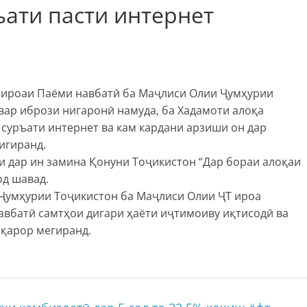
ати пасти интернет
 ироаи Паёми навбатӣ ба Маҷлиси Олии Ҷумҳурии
вар ибрози нигаронӣ намуда, ба Хадамоти алоқа
 суръати интернет ва кам кардани арзиши он дар
игиранд.
и дар ин замина Қонуни Тоҷикистон “Дар бораи алоқаи
од шавад.
Ҷумҳурии Тоҷикистон ба Маҷлиси Олии ҶТ ироа
авбатӣ самтҳои дигари ҳаёти иҷтимоиву иқтисодӣ ва
 қарор мегиранд.