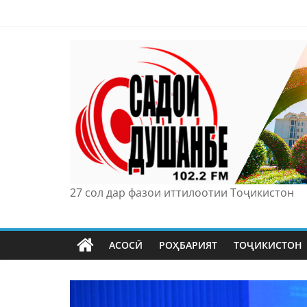
Skip
to
content
27 сол дар фазои иттилоотии Тоҷикистон
АСОСӢ
РОҲБАРИЯТ
ТОҶИКИСТОН