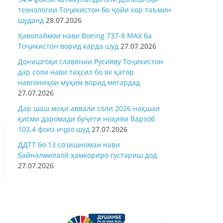
технологии Тоҷикистон бо ҷойи кор таъмин
шуданд
28.07.2026
Ҳавопаймои нави Boeing 737-8 MAX ба
Тоҷикистон ворид карда шуд
27.07.2026
Донишгоҳи славянии Русияву Тоҷикистон
дар соли нави таҳсил бо як қатор
навгониҳои муҳим ворид мегардад
27.07.2026
Дар шаш моҳи аввали соли 2026 нақшаи
қисми даромади буҷети ноҳияи Варзоб
103,4 фоиз иҷро шуд
27.07.2026
ДДТТ бо 13 созишномаи нави
байналмилалӣ ҳамкориро густариш дод
27.07.2026