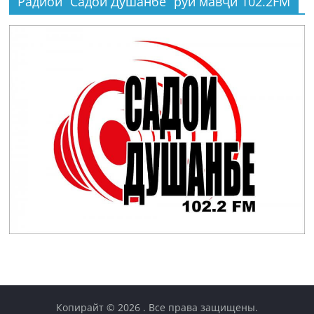
Радиои “Садои Душанбе” рӯи мавҷи 102.2FM
Копирайт © 2026
. Все права защищены.