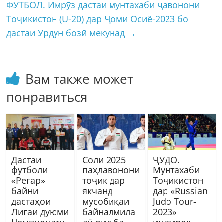
ФУТБОЛ. Имрӯз дастаи мунтахаби ҷавонони
Тоҷикистон (U-20) дар Ҷоми Осиё-2023 бо
дастаи Урдун бозӣ мекунад
→
Вам также может
понравиться
Дастаи
Соли 2025
ҶУДО.
футболи
паҳлавонони
Мунтахаби
«Регар»
тоҷик дар
Тоҷикистон
байни
якчанд
дар «Russian
дастаҳои
мусобиқаи
Judo Tоur-
Лигаи дуюми
байналмила
2023»