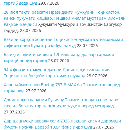
тартиб дода шуд
29.07.2026
28 июл таҳти раёсати Президенти Ҷумҳурии Тоҷикистон,
Раиси Ҳукумати кишвар, Пешвои миллат муҳтарам Эмомалӣ
Раҳмон
маҷлиси
Ҳукумати Ҷумҳурии Тоҷикистон баргузор
гардид.
28.07.2026
Вазири корҳои хориҷии Тоҷикистон нусхаи эътимодномаи
сафири нави Кувайтро қабул намуд
28.07.2026
Ба иқтисодиёти кишвар 1,9 миллиард доллар сармояи
хориҷӣ ворид гардид
28.07.2026
94,4 фоизи хатмкунандагони Донишгоҳи технологии
Тоҷикистон бо ҷойи кор таъмин шуданд
28.07.2026
Ҳавопаймои нави Boeing 737-8 MAX ба Тоҷикистон ворид
карда шуд
27.07.2026
Донишгоҳи славянии Русияву Тоҷикистон дар соли нави
таҳсил бо як қатор навгониҳои муҳим ворид мегардад
27.07.2026
Дар шаш моҳи аввали соли 2026 нақшаи қисми даромади
буҷети ноҳияи Варзоб 103,4 фоиз иҷро шуд
27.07.2026