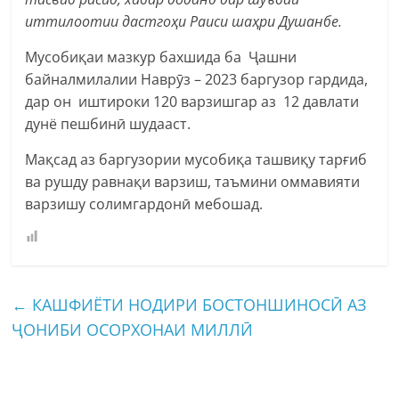
иттилоотии дастгоҳи Раиси шаҳри Душанбе.
Мусобиқаи мазкур бахшида ба Ҷашни
байналмилалии Наврӯз – 2023 баргузор гардида,
дар он иштироки 120 варзишгар аз 12 давлати
дунё пешбинӣ шудааст.
Мақсад аз баргузории мусобиқа ташвиқу тарғиб
ва рушду равнақи варзиш, таъмини оммавияти
варзишу солимгардонӣ мебошад.
←
КАШФИЁТИ НОДИРИ БОСТОНШИНОСӢ АЗ
ҶОНИБИ ОСОРХОНАИ МИЛЛӢ