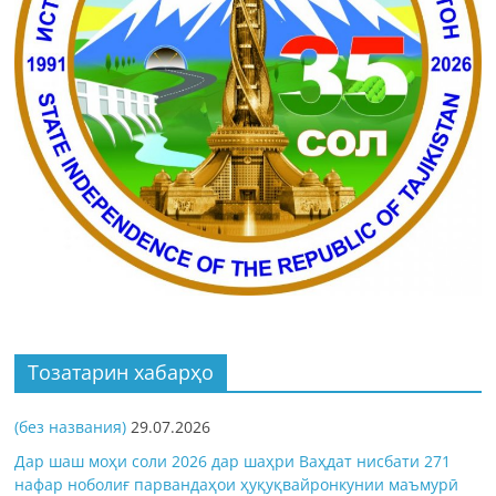
Тозатарин хабарҳо
(без названия)
29.07.2026
Дар шаш моҳи соли 2026 дар шаҳри Ваҳдат нисбати 271
нафар ноболиғ парвандаҳои ҳуқуқвайронкунии маъмурӣ