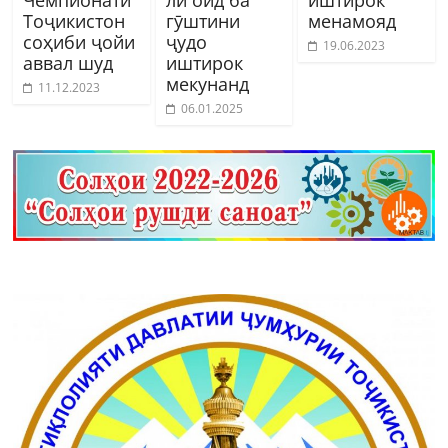
Чемпионати
лӣ оид ба
иштирок
Тоҷикистон
гӯштини
менамояд
соҳиби ҷойи
ҷудо
19.06.2023
аввал шуд
иштирок
мекунанд
11.12.2023
06.01.2025