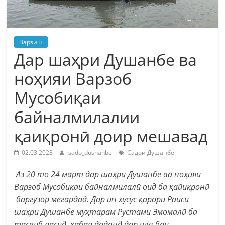
Варзиш
Дар шаҳри Душанбе ва
ноҳияи Варзоб
Мусобиқаи
байналмилалии
қаиқронӣ доир мешавад
02.03.2023
sado_dushanbe
Садои Душанбе
Аз 20 то 24 март дар шаҳри Душанбе ва ноҳияи
Варзоб Мусобиқаи байналмилалӣ оид ба қайиқронӣ
баргузор мегардад. Дар ин хусус қарори Раиси
шаҳри Душанбе муҳтарам Рустами Эмомалӣ ба
тасвиб расид, хабар доданд дар шуъбаи