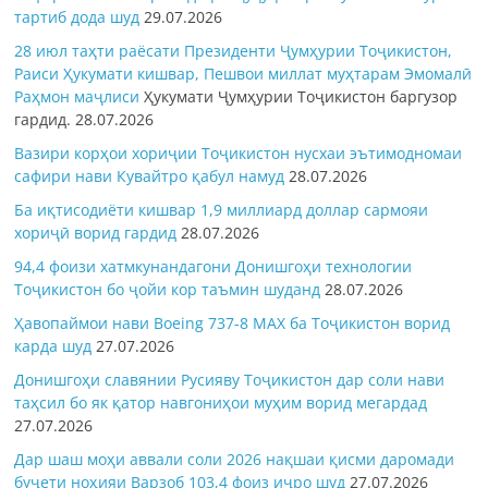
тартиб дода шуд
29.07.2026
28 июл таҳти раёсати Президенти Ҷумҳурии Тоҷикистон,
Раиси Ҳукумати кишвар, Пешвои миллат муҳтарам Эмомалӣ
Раҳмон
маҷлиси
Ҳукумати Ҷумҳурии Тоҷикистон баргузор
гардид.
28.07.2026
Вазири корҳои хориҷии Тоҷикистон нусхаи эътимодномаи
сафири нави Кувайтро қабул намуд
28.07.2026
Ба иқтисодиёти кишвар 1,9 миллиард доллар сармояи
хориҷӣ ворид гардид
28.07.2026
94,4 фоизи хатмкунандагони Донишгоҳи технологии
Тоҷикистон бо ҷойи кор таъмин шуданд
28.07.2026
Ҳавопаймои нави Boeing 737-8 MAX ба Тоҷикистон ворид
карда шуд
27.07.2026
Донишгоҳи славянии Русияву Тоҷикистон дар соли нави
таҳсил бо як қатор навгониҳои муҳим ворид мегардад
27.07.2026
Дар шаш моҳи аввали соли 2026 нақшаи қисми даромади
буҷети ноҳияи Варзоб 103,4 фоиз иҷро шуд
27.07.2026