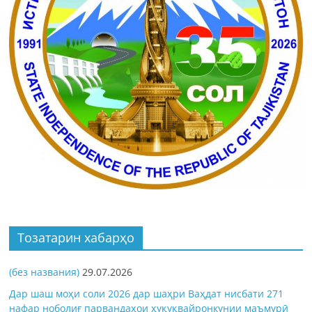
Тозатарин хабарҳо
(без названия)
29.07.2026
Дар шаш моҳи соли 2026 дар шаҳри Ваҳдат нисбати 271
нафар ноболиғ парвандаҳои ҳуқуқвайронкунии маъмурӣ