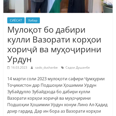
СИЁСАТ
Хабар
Мулоқот бо дабири
кулли Вазорати корҳои
хориҷӣ ва муҳоҷирини
Урдун
16.03.2023
sado_dushanbe
Садои Душанбе
14 марти соли 2023 мулоқоти cафири Ҷумҳурии
Тоҷикистон дар Подшоҳии Ҳошимии Урдун
Зубайдулло Зубайдзода бо дабири кулли
Вазорати корҳои хориҷӣ ва муҳоҷирини
Подшоҳии Ҳошимии Урдун хонум Лино Ал-Ҳадид
доир гардид. Дар ин бора аз Вазорати корҳои