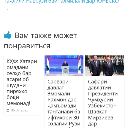
Таҷлили Наврӯзи байналмилалӣ дар ЮНЕСКО
→
Вам также может
понравиться
КҲФ: Хатари
омадани
селҳо бар
асари об
Сарвари
Сафари
шудани
давлат
давлатии
пиряхҳо
Эмомалӣ
Президенти
боқӣ
Раҳмон дар
Ҷумҳурии
мемонад!
ҷамъомади
Узбекистон
06.07.2023
тантанавӣ ба
Шавкат
ифтихори 30-
Мирзиёев
солагии Рӯзи
дар