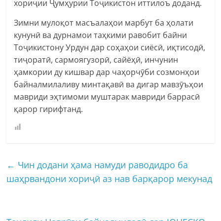
хориҷии Ҷумҳурии Тоҷикистон иттилоъ доданд.
Зимни мулоқот масъалаҳои марбут ба ҳолати
кунунӣ ва дурнамои таҳкими равобит байни
Тоҷикистону Урдун дар соҳаҳои сиёсӣ, иқтисодӣ,
тиҷоратӣ, сармоягузорӣ, сайёҳӣ, инчунин
ҳамкории ду кишвар дар чаҳорчӯби созмонҳои
байналмилаливу минтақавӣ ва дигар мавзӯъҳои
мавриди эҳтимоми муштарак мавриди баррасӣ
қарор гирифтанд.
←
Чин додани ҳама намуди раводидро ба
шаҳрвандони хориҷӣ аз нав барқарор мекунад