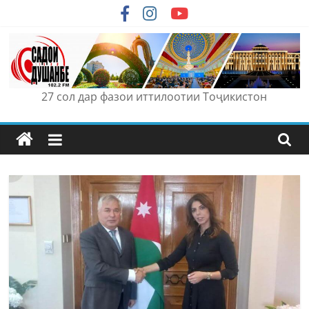
Skip
to
content
27 сол дар фазои иттилоотии Тоҷикистон