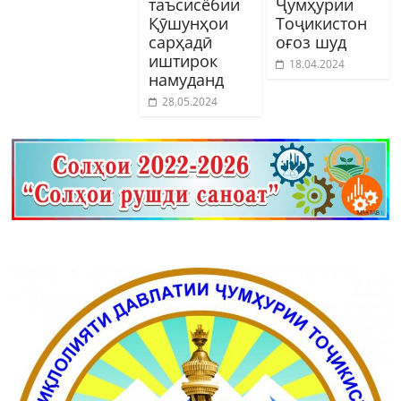
таъсисёбии
Ҷумҳурии
Қӯшунҳои
Тоҷикистон
сарҳадӣ
оғоз шуд
иштирок
18.04.2024
намуданд
28.05.2024