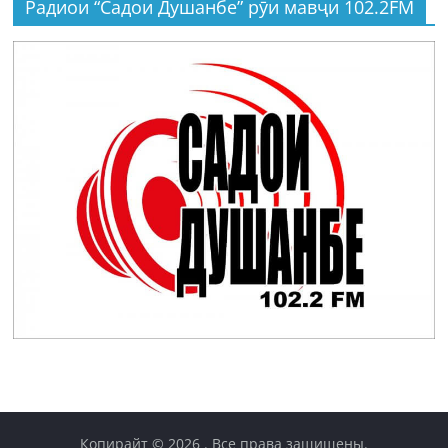
Радиои “Садои Душанбе” рӯи мавҷи 102.2FM
Копирайт © 2026
. Все права защищены.