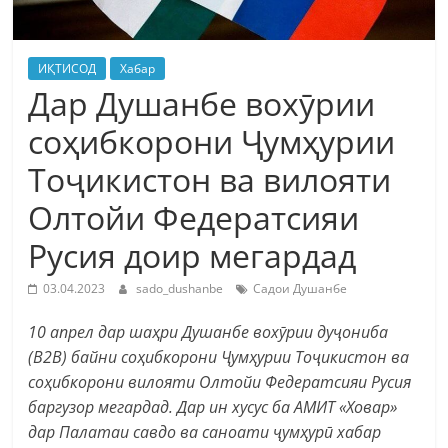
ИҚТИСОД
Хабар
Дар Душанбе вохӯрии
соҳибкорони Ҷумҳурии
Тоҷикистон ва вилояти
Олтойи Федератсияи
Русия доир мегардад
03.04.2023
sado_dushanbe
Садои Душанбе
10 апрел дар шаҳри Душанбе вохӯрии дуҷониба
(B2B) байни соҳибкорони Ҷумҳурии Тоҷикистон ва
соҳибкорони вилояти Олтойи Федератсияи Русия
баргузор мегардад. Дар ин хусус ба АМИТ «Ховар»
дар Палатаи савдо ва саноати ҷумҳурӣ хабар