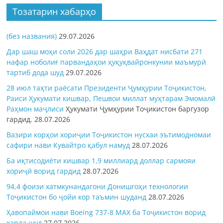
Тозатарин хабарҳо
(без названия)
29.07.2026
Дар шаш моҳи соли 2026 дар шаҳри Ваҳдат нисбати 271
нафар ноболиғ парвандаҳои ҳуқуқвайронкунии маъмурӣ
тартиб дода шуд
29.07.2026
28 июл таҳти раёсати Президенти Ҷумҳурии Тоҷикистон,
Раиси Ҳукумати кишвар, Пешвои миллат муҳтарам Эмомалӣ
Раҳмон
маҷлиси
Ҳукумати Ҷумҳурии Тоҷикистон баргузор
гардид.
28.07.2026
Вазири корҳои хориҷии Тоҷикистон нусхаи эътимодномаи
сафири нави Кувайтро қабул намуд
28.07.2026
Ба иқтисодиёти кишвар 1,9 миллиард доллар сармояи
хориҷӣ ворид гардид
28.07.2026
94,4 фоизи хатмкунандагони Донишгоҳи технологии
Тоҷикистон бо ҷойи кор таъмин шуданд
28.07.2026
Ҳавопаймои нави Boeing 737-8 MAX ба Тоҷикистон ворид
карда шуд
27.07.2026