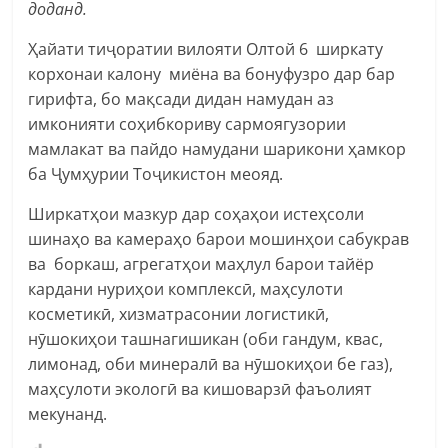
доданд.
Ҳайати тиҷоратии вилояти Олтой 6 ширкату
корхонаи калону миёна ва бонуфузро дар бар
гирифта, бо мақсади дидан намудан аз
имконияти соҳибкориву сармоягузории
мамлакат ва пайдо намудани шарикони ҳамкор
ба Ҷумҳурии Тоҷикистон меояд.
Ширкатҳои мазкур дар соҳаҳои истеҳсоли
шинаҳо ва камераҳо барои мошинҳои сабукрав
ва боркаш, агрегатҳои маҳлул барои тайёр
кардани нуриҳои комплексӣ, маҳсулоти
косметикӣ, хизматрасонии логистикӣ,
нӯшокиҳои ташнагишикан (оби гандум, квас,
лимонад, оби минералӣ ва нӯшокиҳои бе газ),
маҳсулоти экологӣ ва кишоварзӣ фаъолият
мекунанд.