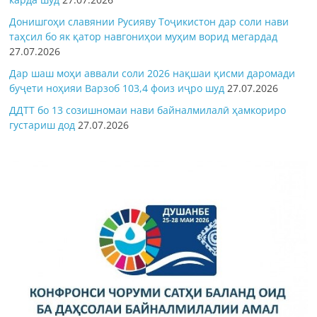
Донишгоҳи славянии Русияву Тоҷикистон дар соли нави
таҳсил бо як қатор навгониҳои муҳим ворид мегардад
27.07.2026
Дар шаш моҳи аввали соли 2026 нақшаи қисми даромади
буҷети ноҳияи Варзоб 103,4 фоиз иҷро шуд
27.07.2026
ДДТТ бо 13 созишномаи нави байналмилалӣ ҳамкориро
густариш дод
27.07.2026