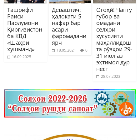
Ташрифи
Деваштич:
Огоҳӣ! Чангу
Раиси
ҳалокати 5
ғубор ва
Парлумони
нафар бар
омадани
Қирғизистон
асари
селҳои
ба КВД
фаромадани
хусусияти
«Шаҳри
ярч
маҳаллидош
ҳушманд»
та рӯзҳои 29-
18.05.2021
0
31 июл аз
16.09.2025
эҳтимол дур
нест
28.07.2023