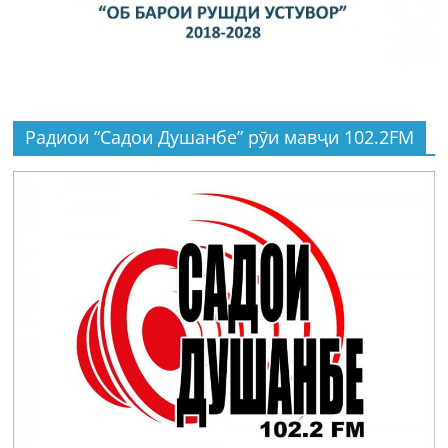
Радиои “Садои Душанбе” рӯи мавҷи 102.2FM