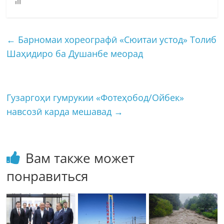
←
Барномаи хореографӣ «Сюитаи устод» Толиб
Шаҳидиро ба Душанбе меорад
Гузаргоҳи гумрукии «Фотеҳобод/Ойбек»
навсозӣ карда мешавад
→
Вам также может
понравиться