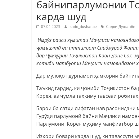
байнипарлумонии То
карда шуд
07.04.2023
sado_dushanbe
Садои Душанбе
Имрӯз раиси кумитаи Маҷлиси намояндаго
ҷамъиятӣ ва иттилоот Саидмурод Фаттоҳ
дар Ҷумҳурии Тоҷикистон Квон Донг Сок м
котиби матбуоти Маҷлиси намояндагон х
Дар мулоқот дурнамои ҳамкории байнип
Таъкид гардид, ки ҷониби Тоҷикистон б
Корея, аз ҷумла таҳкиму тавсеаи робита
Барои ба сатҳи сифатан нав расонидани 
Гурӯҳи парлумонӣ байни Маҷлиси намоя
Парлумони Корея муҳиму манфиатбор ш
Изҳори боварӣ карда шуд, ки тавассути 