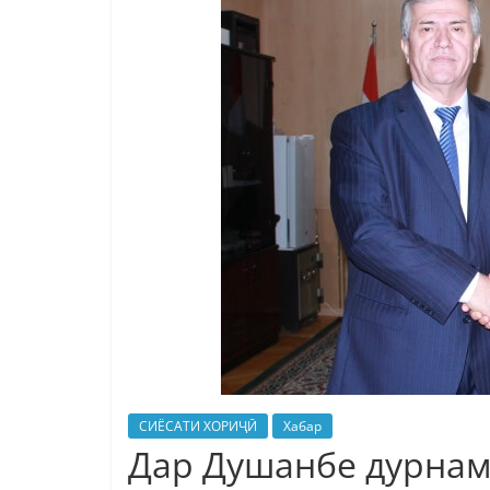
СИЁСАТИ ХОРИҶӢ
Хабар
Дар Душанбе дурнам