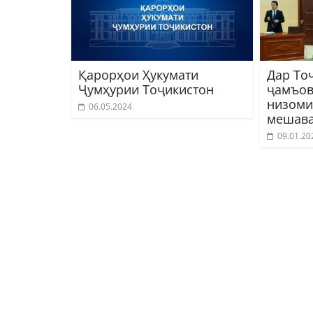
Қарорҳои Ҳукумати
Дар То
Ҷумҳурии Тоҷикистон
ҷамъов
низоми
06.05.2024
мешав
09.01.20