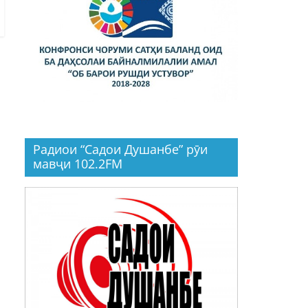
Радиои “Садои Душанбе” рӯи
мавҷи 102.2FM