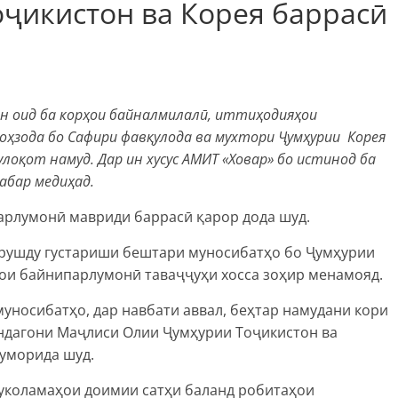
ҷикистон ва Корея баррасӣ
н оид ба корҳои байналмилалӣ, иттиҳодияҳои
зода бо Сафири фавқулода ва мухтори Ҷумҳурии Корея
улоқот намуд. Дар ин хусус АМИТ
«
Ховар
» бо истинод ба
абар медиҳад.
арлумонӣ мавриди баррасӣ қарор дода шуд.
а рушду густариши бештари муносибатҳо бо Ҷумҳурии
ҳои байнипарлумонӣ таваҷҷуҳи хосса зоҳир менамояд.
муносибатҳо, дар навбати аввал, беҳтар намудани кори
ндагони Маҷлиси Олии Ҷумҳурии Тоҷикистон ва
уморида шуд.
муколамаҳои доимии сатҳи баланд робитаҳои