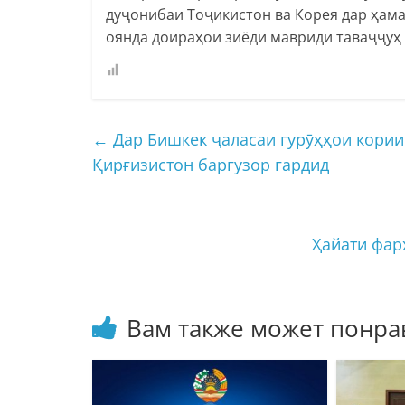
дуҷонибаи Тоҷикистон ва Корея дар ҳама
оянда доираҳои зиёди мавриди таваҷҷуҳ
←
Дар Бишкек ҷаласаи гурӯҳҳои кории
Қирғизистон баргузор гардид
Ҳайати фар
Вам также может понра