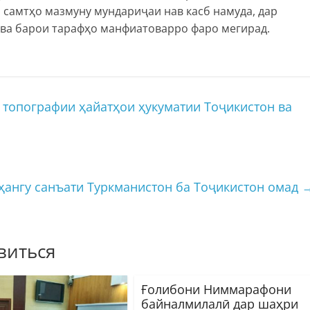
 самтҳо мазмуну мундариҷаи нав касб намуда, дар
 ва барои тарафҳо манфиатоварро фаро мегирад.
 топографии ҳайатҳои ҳукуматии Тоҷикистон ва
ҳангу санъати Туркманистон ба Тоҷикистон омад
виться
Ғолибони Ниммарафони
байналмилалӣ дар шаҳри