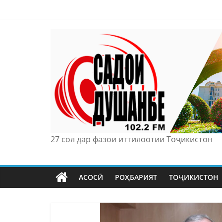
Skip
to
content
27 сол дар фазои иттилоотии Тоҷикистон
АСОСӢ
РОҲБАРИЯТ
ТОҶИКИСТОН