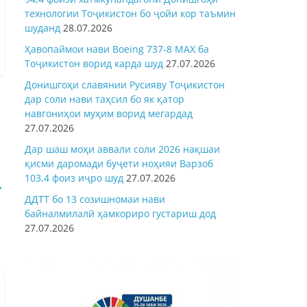
технологии Тоҷикистон бо ҷойи кор таъмин
шуданд
28.07.2026
Ҳавопаймои нави Boeing 737-8 MAX ба
Тоҷикистон ворид карда шуд
27.07.2026
Донишгоҳи славянии Русияву Тоҷикистон
дар соли нави таҳсил бо як қатор
навгониҳои муҳим ворид мегардад
27.07.2026
Дар шаш моҳи аввали соли 2026 нақшаи
қисми даромади буҷети ноҳияи Варзоб
103,4 фоиз иҷро шуд
27.07.2026
→
ДДТТ бо 13 созишномаи нави
байналмилалӣ ҳамкориро густариш дод
27.07.2026