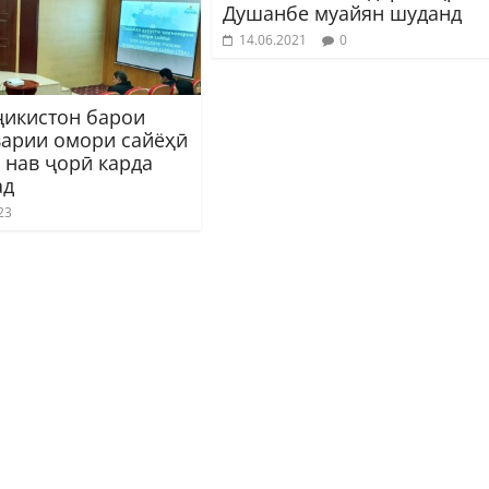
Душанбе муайян шуданд
14.06.2021
0
ҷикистон барои
арии омори сайёҳӣ
 нав ҷорӣ карда
ад
23