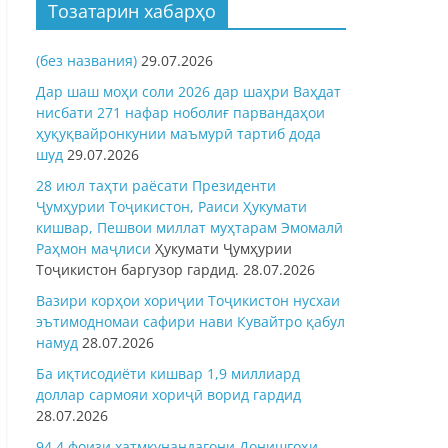
Тозатарин хабарҳо
(без названия)
29.07.2026
Дар шаш моҳи соли 2026 дар шаҳри Ваҳдат
нисбати 271 нафар ноболиғ парвандаҳои
ҳуқуқвайронкунии маъмурӣ тартиб дода
шуд
29.07.2026
28 июл таҳти раёсати Президенти
Ҷумҳурии Тоҷикистон, Раиси Ҳукумати
кишвар, Пешвои миллат муҳтарам Эмомалӣ
Раҳмон
маҷлиси
Ҳукумати Ҷумҳурии
Тоҷикистон баргузор гардид.
28.07.2026
Вазири корҳои хориҷии Тоҷикистон нусхаи
эътимодномаи сафири нави Кувайтро қабул
намуд
28.07.2026
Ба иқтисодиёти кишвар 1,9 миллиард
доллар сармояи хориҷӣ ворид гардид
28.07.2026
94,4 фоизи хатмкунандагони Донишгоҳи