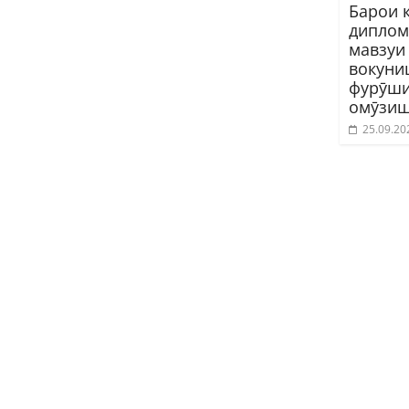
Барои 
диплом
мавзуи
вокуни
фурӯши
омӯзиш
25.09.20