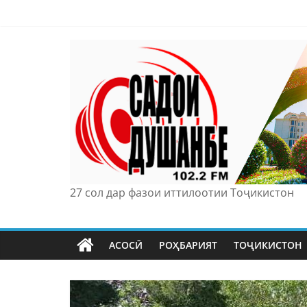
Skip
to
content
27 сол дар фазои иттилоотии Тоҷикистон
АСОСӢ
РОҲБАРИЯТ
ТОҶИКИСТОН