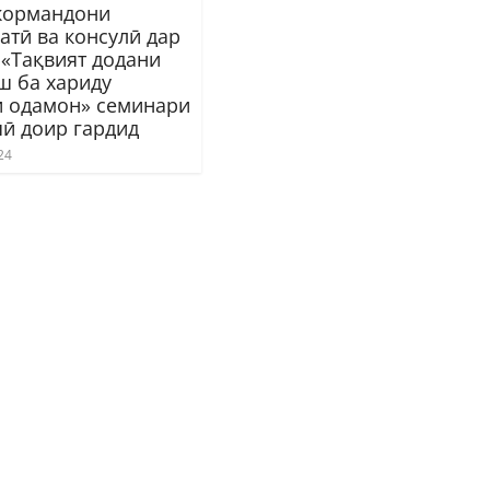
кормандони
атӣ ва консулӣ дар
 «Тақвият додани
ш ба хариду
 одамон» семинари
ӣ доир гардид
24