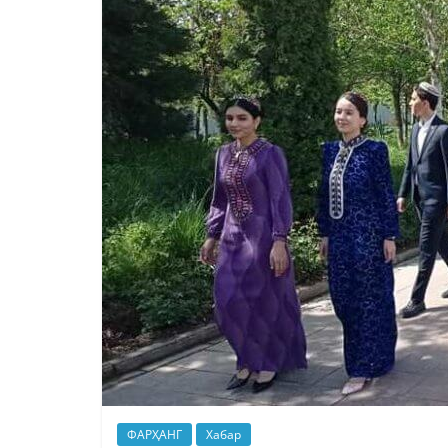
ФАРҲАНГ
Хабар