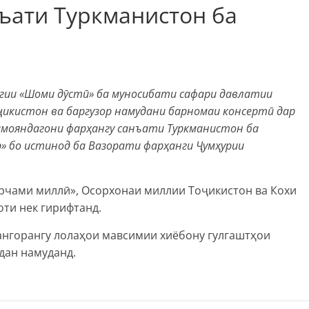
ъати Туркманистон ба
нгии
«
Шоми дӯстӣ
»
ба муносибати сафари давлатии
ҷикистон ва баргузор намудани барномаи консертӣ дар
намояндагони фарҳангу санъати Туркманистон ба
р
»
бо истинод ба Вазорати фарҳанги Ҷумҳурии
арчами миллӣ», Осорхонаи миллии Тоҷикистон ва Кохи
оти нек гирифтанд.
ангорангу лолаҳои мавсимии хиёбону гулгаштҳои
дан намуданд.