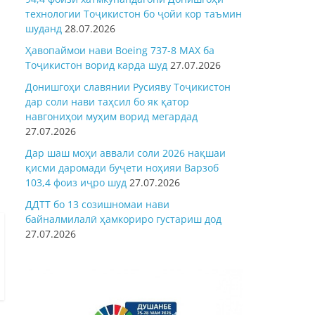
технологии Тоҷикистон бо ҷойи кор таъмин
шуданд
28.07.2026
Ҳавопаймои нави Boeing 737-8 MAX ба
Тоҷикистон ворид карда шуд
27.07.2026
Донишгоҳи славянии Русияву Тоҷикистон
дар соли нави таҳсил бо як қатор
навгониҳои муҳим ворид мегардад
27.07.2026
Дар шаш моҳи аввали соли 2026 нақшаи
қисми даромади буҷети ноҳияи Варзоб
103,4 фоиз иҷро шуд
27.07.2026
ДДТТ бо 13 созишномаи нави
байналмилалӣ ҳамкориро густариш дод
27.07.2026