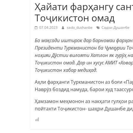
Ҳайати фарҳангу сан
Тоҷикистон омад
07.04.2023
sado_dushanbe
Садои Душанбе
Бо мақсади иштирок дар барномаи фарҳа
Президенти Туркманистон ба Ҷумҳурии То
ноҳияи Дӯстии вилояти Хатлон як гурӯҳ 
Тоҷикистон омад. Дар ин хусус АМИТ
«
Хова
Тоҷикистон хабар медиҳад.
Аҳли фарҳанги Туркманистон аз боғи «П
Наврӯз боздид намуда, барои худ таассур
Ҳамзамон меҳмонон аз накҳати гулҳои р
пойтахти Тоҷикистон- шаҳри Душанбе ди