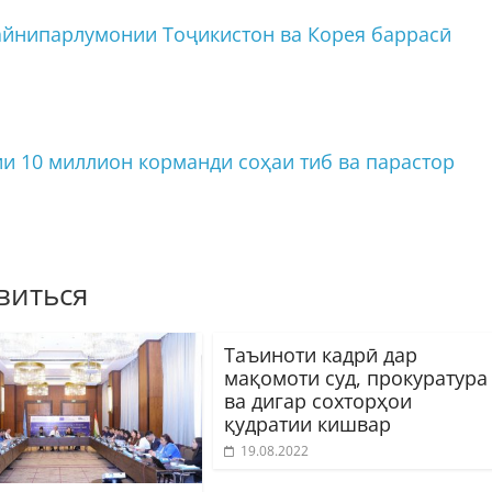
йнипарлумонии Тоҷикистон ва Корея баррасӣ
ии 10 миллион корманди соҳаи тиб ва парастор
виться
Таъиноти кадрӣ дар
мақомоти суд, прокуратура
ва дигар сохторҳои
қудратии кишвар
19.08.2022