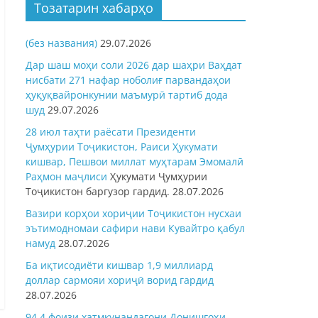
Тозатарин хабарҳо
(без названия)
29.07.2026
Дар шаш моҳи соли 2026 дар шаҳри Ваҳдат
нисбати 271 нафар ноболиғ парвандаҳои
ҳуқуқвайронкунии маъмурӣ тартиб дода
шуд
29.07.2026
28 июл таҳти раёсати Президенти
Ҷумҳурии Тоҷикистон, Раиси Ҳукумати
кишвар, Пешвои миллат муҳтарам Эмомалӣ
Раҳмон
маҷлиси
Ҳукумати Ҷумҳурии
Тоҷикистон баргузор гардид.
28.07.2026
Вазири корҳои хориҷии Тоҷикистон нусхаи
эътимодномаи сафири нави Кувайтро қабул
намуд
28.07.2026
Ба иқтисодиёти кишвар 1,9 миллиард
доллар сармояи хориҷӣ ворид гардид
28.07.2026
94,4 фоизи хатмкунандагони Донишгоҳи