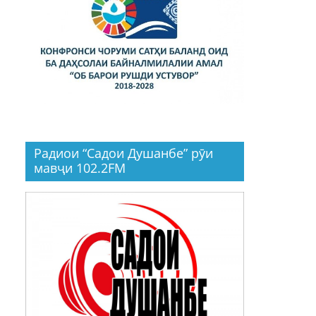
Радиои “Садои Душанбе” рӯи
мавҷи 102.2FM