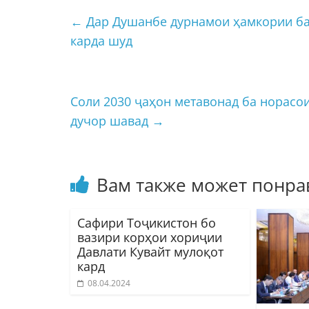
←
Дар Душанбе дурнамои ҳамкории ба
карда шуд
Соли 2030 ҷаҳон метавонад ба норасо
дучор шавад
→
Вам также может понра
Сафири Тоҷикистон бо
вазири корҳои хориҷии
Давлати Кувайт мулоқот
кард
08.04.2024