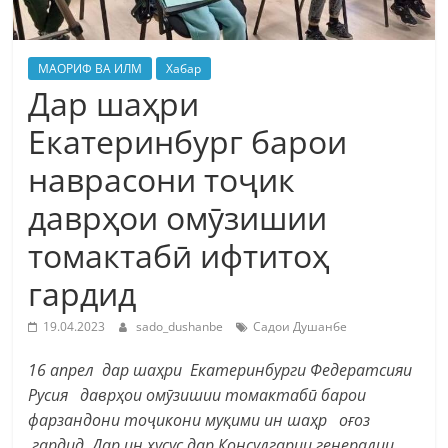
МАОРИФ ВА ИЛМ
Хабар
Дар шаҳри
Екатеринбург барои
наврасони тоҷик
даврҳои омӯзишии
томактабӣ ифтитоҳ
гардид
19.04.2023
sado_dushanbe
Садои Душанбе
16 апрел дар шаҳри Екатеринбурги Федератсияи
Русия даврҳои омӯзишии томактабӣ барои
фарзандони тоҷикони муқими ин шаҳр оғоз
гардид. Дар ин хусус дар Консулгарии генералии