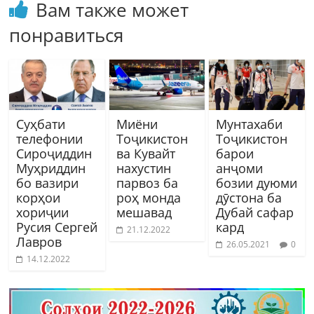
Вам также может
понравиться
Суҳбати
Миёни
Мунтахаби
телефонии
Тоҷикистон
Тоҷикистон
Сироҷиддин
ва Кувайт
барои
Муҳриддин
нахустин
анҷоми
бо вазири
парвоз ба
бозии дуюми
корҳои
роҳ монда
дӯстона ба
хориҷии
мешавад
Дубай сафар
Русия Сергей
кард
21.12.2022
Лавров
26.05.2021
0
14.12.2022