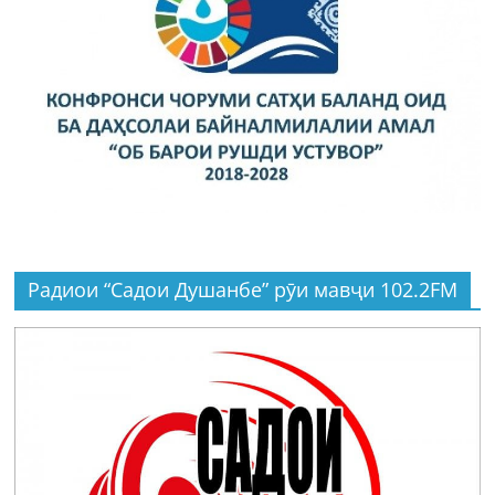
Радиои “Садои Душанбе” рӯи мавҷи 102.2FM