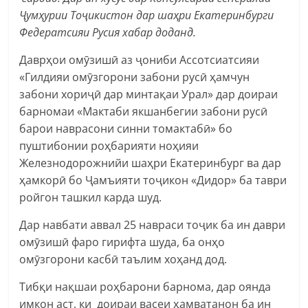
Ҷумҳурии Тоҷикистон дар шаҳри Екатеринбурги
Федератсияи
Русия хабар доданд.
Даврҳои омӯзишӣ аз ҷониби Ассотсиатсияи
«Гилдияи омӯзгорони забони русӣ ҳамчун
забони хориҷӣ дар минтақаи Урал» дар доираи
барномаи «Мактаби якшанбегии забони русӣ
барои наврасони синни томактабӣ» бо
пуштибонии роҳбарияти ноҳияи
Железнодорожнийи шаҳри Екатеринбург ва дар
ҳамкорӣ бо Ҷамъияти тоҷикон «Дидор» ба таври
ройгон ташкил карда шуд.
Дар навбати аввал 25 навраси тоҷик ба ин даври
омӯзишӣ фаро гирифта шуда, ба онҳо
омӯзгорони касбӣ таълим хоҳанд дод.
Тибқи нақшаи роҳбарони барнома, дар оянда
имкон аст, ки доираи васеи ҳамватанон ба ин