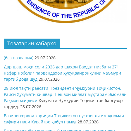
Тозатарин хабарҳо
(без названия)
29.07.2026
Дар шаш моҳи соли 2026 дар шаҳри Ваҳдат нисбати 271
нафар ноболиғ парвандаҳои ҳуқуқвайронкунии маъмурӣ
тартиб дода шуд
29.07.2026
28 июл таҳти раёсати Президенти Ҷумҳурии Тоҷикистон,
Раиси Ҳукумати кишвар, Пешвои миллат муҳтарам Эмомалӣ
Раҳмон
маҷлиси
Ҳукумати Ҷумҳурии Тоҷикистон баргузор
гардид.
28.07.2026
Вазири корҳои хориҷии Тоҷикистон нусхаи эътимодномаи
сафири нави Кувайтро қабул намуд
28.07.2026
Ба иқтисодиёти кишвар 1,9 миллиард доллар сармояи