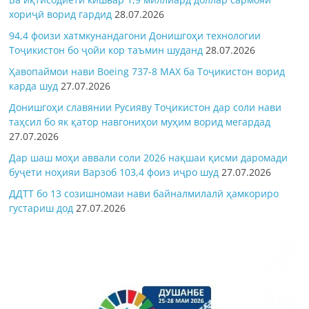
хориҷӣ ворид гардид
28.07.2026
94,4 фоизи хатмкунандагони Донишгоҳи технологии
Тоҷикистон бо ҷойи кор таъмин шуданд
28.07.2026
Ҳавопаймои нави Boeing 737-8 MAX ба Тоҷикистон ворид
карда шуд
27.07.2026
Донишгоҳи славянии Русияву Тоҷикистон дар соли нави
таҳсил бо як қатор навгониҳои муҳим ворид мегардад
27.07.2026
Дар шаш моҳи аввали соли 2026 нақшаи қисми даромади
буҷети ноҳияи Варзоб 103,4 фоиз иҷро шуд
27.07.2026
ДДТТ бо 13 созишномаи нави байналмилалӣ ҳамкориро
густариш дод
27.07.2026