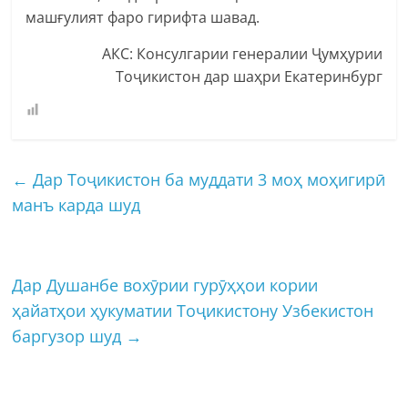
машғулият фаро гирифта шавад.
АКС: Консулгарии генералии Ҷумҳурии
Тоҷикистон дар шаҳри Екатеринбург
←
Дар Тоҷикистон ба муддати 3 моҳ моҳигирӣ
манъ карда шуд
Дар Душанбе вохӯрии гурӯҳҳои кории
ҳайатҳои ҳукуматии Тоҷикистону Узбекистон
баргузор шуд
→