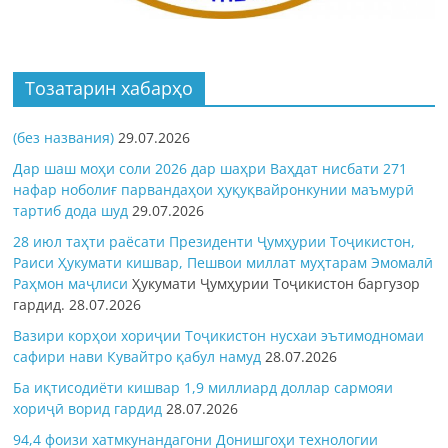
Тозатарин хабарҳо
(без названия)
29.07.2026
Дар шаш моҳи соли 2026 дар шаҳри Ваҳдат нисбати 271
нафар ноболиғ парвандаҳои ҳуқуқвайронкунии маъмурӣ
тартиб дода шуд
29.07.2026
28 июл таҳти раёсати Президенти Ҷумҳурии Тоҷикистон,
Раиси Ҳукумати кишвар, Пешвои миллат муҳтарам Эмомалӣ
Раҳмон
маҷлиси
Ҳукумати Ҷумҳурии Тоҷикистон баргузор
гардид.
28.07.2026
Вазири корҳои хориҷии Тоҷикистон нусхаи эътимодномаи
сафири нави Кувайтро қабул намуд
28.07.2026
Ба иқтисодиёти кишвар 1,9 миллиард доллар сармояи
хориҷӣ ворид гардид
28.07.2026
94,4 фоизи хатмкунандагони Донишгоҳи технологии