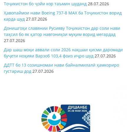
Тоҷикистон бо ҷойи кор таъмин шуданд
28.07.2026
Ҳавопаймои нави Boeing 737-8 MAX ба Тоҷикистон ворид
карда шуд
27.07.2026
Донишгоҳи славянии Русияву Тоҷикистон дар соли нави
таҳсил бо як қатор навгониҳои муҳим ворид мегардад
27.07.2026
Дар шаш моҳи аввали соли 2026 нақшаи қисми даромади
буҷети ноҳияи Варзоб 103,4 фоиз иҷро шуд
27.07.2026
ДДТТ бо 13 созишномаи нави байналмилалӣ ҳамкориро
густариш дод
27.07.2026