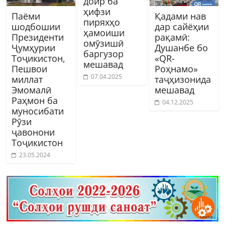
доир ба
ҳифзи
Паёми
Қадами нав
пиряхҳо
шодбошии
дар сайёҳии
ҳамоиши
Президенти
рақамӣ:
омӯзишӣ
Ҷумҳурии
Душанбе бо
баргузор
Тоҷикистон,
«QR-
мешавад
Пешвои
Роҳнамо»
07.04.2025
миллат
таҷҳизонида
Эмомалӣ
мешавад
Раҳмон ба
04.12.2025
муносибати
Рӯзи
ҷавонони
Тоҷикистон
23.05.2024