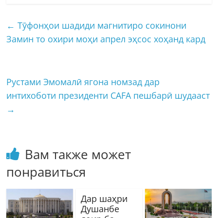
←
Тӯфонҳои шадиди магнитиро сокинони
Замин то охири моҳи апрел эҳсос хоҳанд кард
Рустами Эмомалӣ ягона номзад дар
интихоботи президенти CAFA пешбарӣ шудааст
→
Вам также может
понравиться
Дар шаҳри
Душанбе