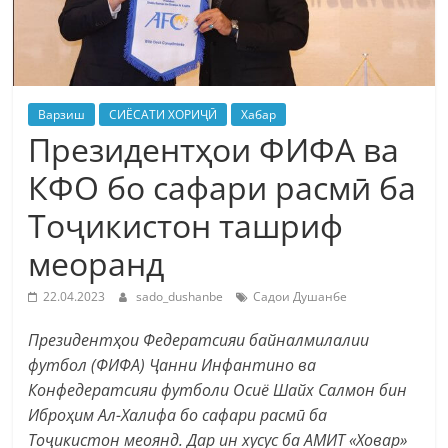
Варзиш
СИЁСАТИ ХОРИҶӢ
Хабар
Президентҳои ФИФА ва
КФО бо сафари расмӣ ба
Тоҷикистон ташриф
меоранд
22.04.2023
sado_dushanbe
Садои Душанбе
Президентҳои Федератсияи байналмилалии
футбол (ФИФА) Ҷанни Инфантино ва
Конфедератсияи футболи Осиё Шайх Салмон бин
Иброҳим Ал-Халифа бо сафари расмӣ ба
Тоҷикистон меоянд. Дар ин хусус ба АМИТ «Ховар»