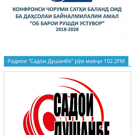
Радиои “Садои Душанбе” рӯи мавҷи 102.2FM