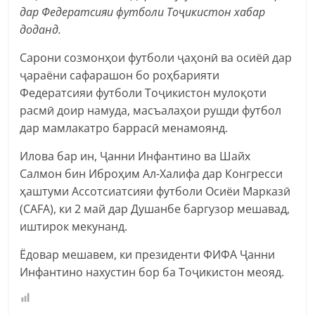
дар Федератсияи футболи Тоҷикистон хабар
доданд.
Сарони созмонҳои футболи ҷаҳонӣ ва осиёӣ дар
ҷараёни сафарашон бо роҳбарияти
Федератсияи футболи Тоҷикистон мулоқоти
расмӣ доир намуда, масъалаҳои рушди футбол
дар мамлакатро баррасӣ менамоянд.
Илова бар ин, Ҷанни Инфантино ва Шайх
Салмон бин Иброҳим Ал-Халифа дар Конгресси
ҳаштуми Ассотсиатсияи футболи Осиёи Марказӣ
(CAFA), ки 2 май дар Душанбе баргузор мешавад,
иштирок мекунанд.
Ёдовар мешавем, ки президенти ФИФА Ҷанни
Инфантино нахустин бор ба Тоҷикистон меояд.