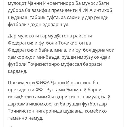
мулоқот Ҷанни Инфантиноро ба муносибати
дубора ба вазифаи президенти ФИФА интихоб
шуданаш табрик гуфта, аз саҳми ӯ дар рушди
футболи ҷаҳон ёдовар шуд.
Дар мулоқоти гарму дӯстона раисони
Федератсияи футболи Тоҷикистон ва
Федератсияи байналмилалии футбол дурнамои
ҳамкориҳои минбаъда, рушди имрӯзу ояндаи
футболи Тоҷикистонро муфассал баррасӣ
карданд.
Президенти ФИФА Ҷанни Инфантино ба
президенти ФФТ Рустами Эмомалӣ барои
истиқболи самимӣ изҳори сипос намуда, ба ӯ
дар ҳама иқдомҳое, ки ба рушди футбол дар
Тоҷикистон нигаронида шудаанд, комёбиҳо
таманно намуд.