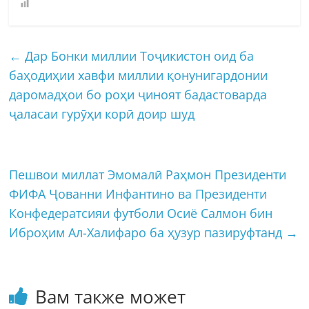
←
Дар Бонки миллии Тоҷикистон оид ба
баҳодиҳии хавфи миллии қонунигардонии
даромадҳои бо роҳи ҷиноят бадастоварда
ҷаласаи гурӯҳи корӣ доир шуд
Пешвои миллат Эмомалӣ Раҳмон Президенти
ФИФА Ҷованни Инфантино ва Президенти
Конфедератсияи футболи Осиё Салмон бин
Иброҳим Ал-Халифаро ба ҳузур пазируфтанд
→
Вам также может