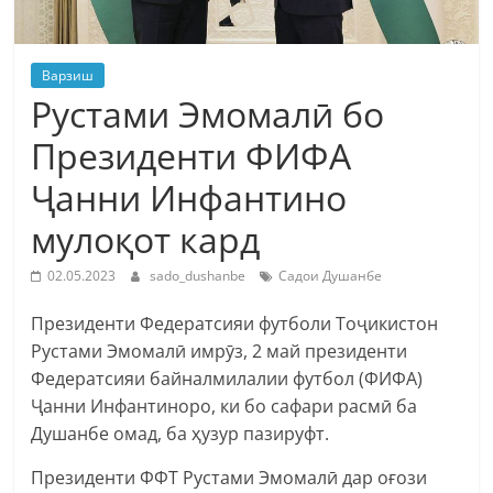
Варзиш
Рустами Эмомалӣ бо
Президенти ФИФА
Ҷанни Инфантино
мулоқот кард
02.05.2023
sado_dushanbe
Садои Душанбе
Президенти Федератсияи футболи Тоҷикистон
Рустами Эмомалӣ имрӯз, 2 май президенти
Федератсияи байналмилалии футбол (ФИФА)
Ҷанни Инфантиноро, ки бо сафари расмӣ ба
Душанбе омад, ба ҳузур пазируфт.
Президенти ФФТ Рустами Эмомалӣ дар оғози