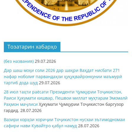
Тозатарин хабарҳо
(без названия)
29.07.2026
Дар шаш моҳи соли 2026 дар шаҳри Ваҳдат нисбати 271
нафар ноболиғ парвандаҳои ҳуқуқвайронкунии маъмурӣ
тартиб дода шуд
29.07.2026
28 июл таҳти раёсати Президенти Ҷумҳурии Тоҷикистон,
Раиси Ҳукумати кишвар, Пешвои миллат муҳтарам Эмомалӣ
Раҳмон
маҷлиси
Ҳукумати Ҷумҳурии Тоҷикистон баргузор
гардид.
28.07.2026
Вазири корҳои хориҷии Тоҷикистон нусхаи эътимодномаи
сафири нави Кувайтро қабул намуд
28.07.2026