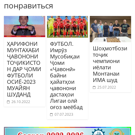
понравиться
ҲАРИФОНИ
ФУТБОЛ.
Шоҳмотбози
МУНТАХАБИ
Имрӯз
тоҷик
ҶАВОНОНИ
Мусобиқаи
чемпиони
ТОҶИКИСТО
Ҷоми
иёлати
Н ДАР ҶОМИ
«Ҷавонӣ»
Монтанаи
ФУТБОЛИ
байни
ИМА шуд
ОСИЁ-2023
ҳайатҳои
МУАЙЯН
ҷавонони
25.07.2022
ШУДАНД
дастаҳои
Лигаи олӣ
26.10.2022
оғоз меёбад
07.07.2023