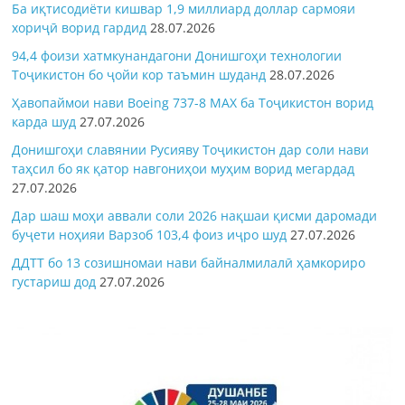
Ба иқтисодиёти кишвар 1,9 миллиард доллар сармояи
хориҷӣ ворид гардид
28.07.2026
94,4 фоизи хатмкунандагони Донишгоҳи технологии
Тоҷикистон бо ҷойи кор таъмин шуданд
28.07.2026
Ҳавопаймои нави Boeing 737-8 MAX ба Тоҷикистон ворид
карда шуд
27.07.2026
Донишгоҳи славянии Русияву Тоҷикистон дар соли нави
таҳсил бо як қатор навгониҳои муҳим ворид мегардад
27.07.2026
Дар шаш моҳи аввали соли 2026 нақшаи қисми даромади
буҷети ноҳияи Варзоб 103,4 фоиз иҷро шуд
27.07.2026
ДДТТ бо 13 созишномаи нави байналмилалӣ ҳамкориро
густариш дод
27.07.2026