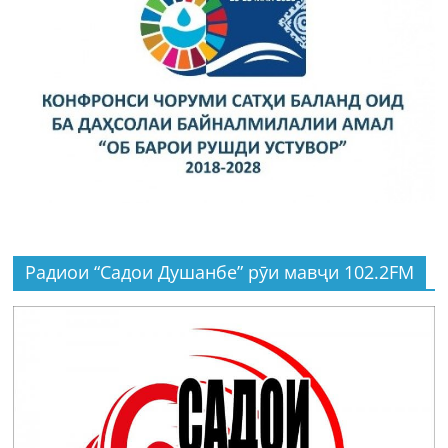
Радиои “Садои Душанбе” рӯи мавҷи 102.2FM