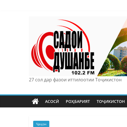
Skip
to
content
27 сол дар фазои иттилоотии Тоҷикистон
АСОСӢ
РОҲБАРИЯТ
ТОҶИКИСТОН
Ҷаҳон