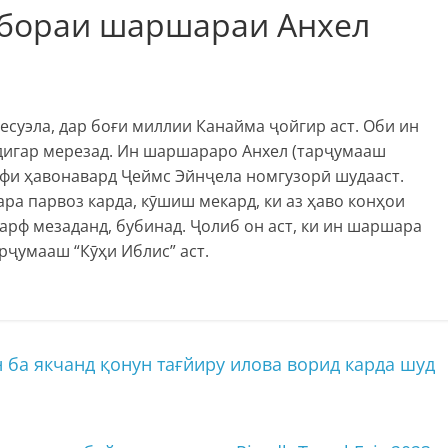
 бораи шаршараи Анхел
суэла, дар боғи миллии Канайма ҷойгир аст. Оби ин
 дигар мерезад. Ин шаршараро Анхел (тарҷумааш
фи ҳавонавард Ҷеймс Эйнҷела номгузорӣ шудааст.
ра парвоз карда, кӯшиш мекард, ки аз ҳаво конҳои
арф мезаданд, бубинад. Ҷолиб он аст, ки ин шаршара
арҷумааш “Кӯҳи Иблис” аст.
ба якчанд қонун тағйиру илова ворид карда шуд