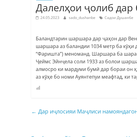
Далелҳои ҷолиб дар
24.05.2023
sado_dushanbe
Садои Душанбе
Баландтарин шаршара дар ҷаҳон дар Вене
шаршара аз баландии 1034 метр ба кӯҳи
“Фаришта”) меноманд. Шаршара ба шара
Ҷеймс Эйнҷела соли 1933 аз болои шарша
алмосро ки мардуми бумӣ дар бораи он ҳ
аз кӯҳе бо номи Ауянтепуи меафтад, ки т
←
Дар иҷлосияи Маҷлиси намояндагон 