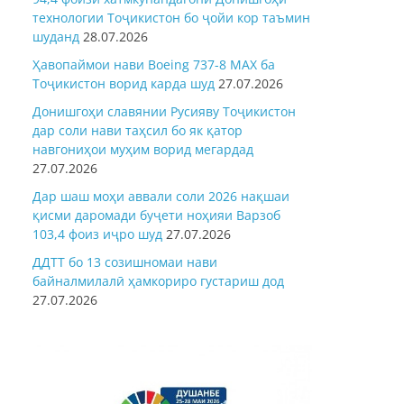
технологии Тоҷикистон бо ҷойи кор таъмин
шуданд
28.07.2026
Ҳавопаймои нави Boeing 737-8 MAX ба
Тоҷикистон ворид карда шуд
27.07.2026
Донишгоҳи славянии Русияву Тоҷикистон
дар соли нави таҳсил бо як қатор
навгониҳои муҳим ворид мегардад
27.07.2026
Дар шаш моҳи аввали соли 2026 нақшаи
қисми даромади буҷети ноҳияи Варзоб
103,4 фоиз иҷро шуд
27.07.2026
ДДТТ бо 13 созишномаи нави
байналмилалӣ ҳамкориро густариш дод
27.07.2026