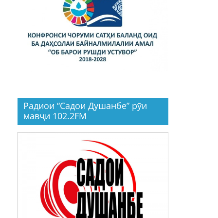
Радиои “Садои Душанбе” рӯи
мавҷи 102.2FM