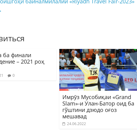
ишгоҳи байналмилалии «Riyadh Travel Fair-2023»
→
виться
 ба финали
дение – 2021 роҳ
21
0
Имрӯз Мусобиқаи «Grand
Slam»-и Улан-Батор оид ба
гўштини дзюдо оғоз
мешавад
24.06.2022