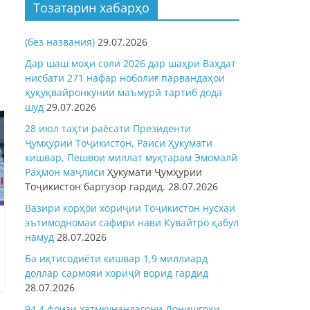
Тозатарин хабарҳо
(без названия)
29.07.2026
Дар шаш моҳи соли 2026 дар шаҳри Ваҳдат
нисбати 271 нафар ноболиғ парвандаҳои
ҳуқуқвайронкунии маъмурӣ тартиб дода
шуд
29.07.2026
28 июл таҳти раёсати Президенти
Ҷумҳурии Тоҷикистон, Раиси Ҳукумати
кишвар, Пешвои миллат муҳтарам Эмомалӣ
Раҳмон
маҷлиси
Ҳукумати Ҷумҳурии
Тоҷикистон баргузор гардид.
28.07.2026
Вазири корҳои хориҷии Тоҷикистон нусхаи
эътимодномаи сафири нави Кувайтро қабул
намуд
28.07.2026
Ба иқтисодиёти кишвар 1,9 миллиард
доллар сармояи хориҷӣ ворид гардид
28.07.2026
94,4 фоизи хатмкунандагони Донишгоҳи