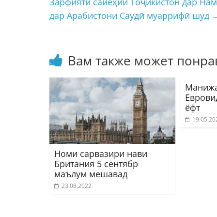
Зарфияти сайёҳии Тоҷикистон дар Намо
дар Арабистони Саудӣ муаррифӣ шуд
Вам также может понра
Манижа
Еврови
ёфт
19.05.20
Номи сарвазири нави
Британия 5 сентябр
маълум мешавад
23.08.2022