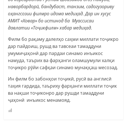
наворбардорӣ, бандубаст, танзим, садогузориву
оҳангсозии филмро идома медиҳад. Дар ин хусус
АМИТ
«
Ховар
» бо истинод ба
Муассисаи
давлатии
«
Тоҷикфилм
»
хабар медиҳад.
Филм бо рақаму далелҳо саҳми миллати тоҷикро
дар пайдоиш, рушд ва тавсеаи тамаддуни
умумиҷаҳонӣ дар пардаи синамо инъикос
намуда, таърих ва фарҳанги оламшумули халқи
тоҷикро рӯйи сафҳаи синамо мунаққаш месозад.
Ин филм бо забонҳои тоҷикӣ, русӣ ва англисӣ
таҳия гардида, таъриху фарҳанги миллати тоҷик
ва нақши тоҷиконро дар рушди тамаддуни
ҷаҳонӣ инъикос менамояд.