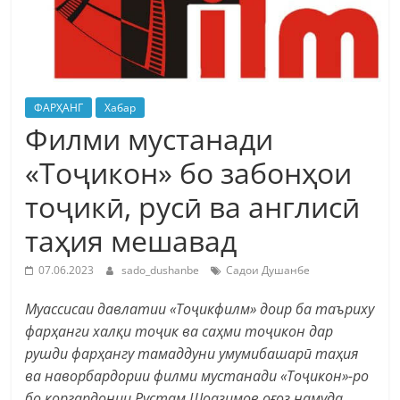
ФАРҲАНГ
Хабар
Филми мустанади
«Тоҷикон» бо забонҳои
тоҷикӣ, русӣ ва англисӣ
таҳия мешавад
07.06.2023
sado_dushanbe
Садои Душанбе
Муассисаи давлатии
«
Тоҷикфилм
»
доир ба таъриху
фарҳанги халқи тоҷик ва саҳми тоҷикон дар
рушди фарҳангу тамаддуни умумибашарӣ таҳия
ва наворбардории филми мустанади
«
Тоҷикон
»
-ро
бо коргардонии Рустам Шоазимов оғоз намуда,