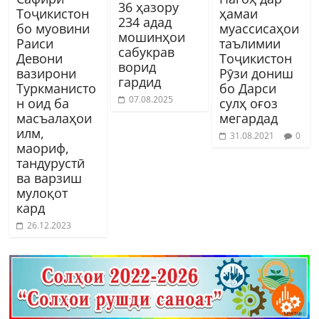
36 ҳазору
Тоҷикистон
ҳамаи
234 адад
бо муовини
муассисаҳои
мошинҳои
Раиси
таълимии
сабукрав
Девони
Тоҷикистон
ворид
вазирони
Рӯзи дониш
гардид
Туркманисто
бо Дарси
07.08.2025
н оид ба
сулҳ оғоз
масъалаҳои
мегардад
илм,
31.08.2021
0
маориф,
тандурустӣ
ва варзиш
мулоқот
кард
26.12.2023