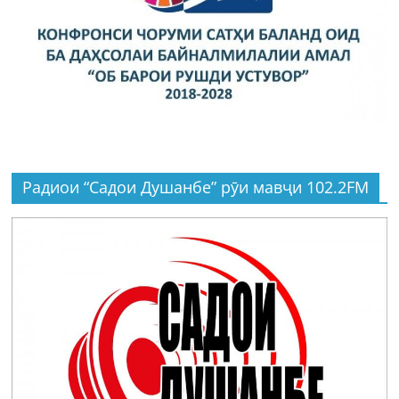
Радиои “Садои Душанбе” рӯи мавҷи 102.2FM