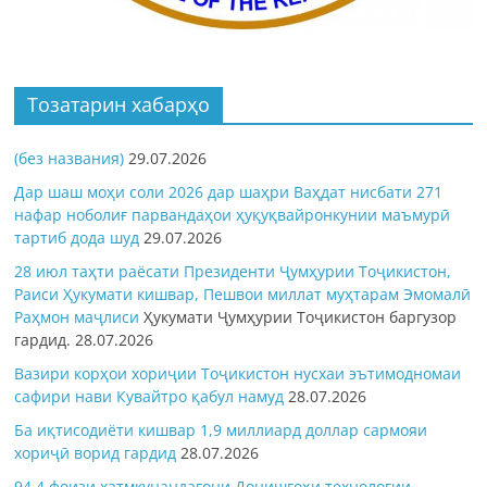
Тозатарин хабарҳо
(без названия)
29.07.2026
Дар шаш моҳи соли 2026 дар шаҳри Ваҳдат нисбати 271
нафар ноболиғ парвандаҳои ҳуқуқвайронкунии маъмурӣ
тартиб дода шуд
29.07.2026
28 июл таҳти раёсати Президенти Ҷумҳурии Тоҷикистон,
Раиси Ҳукумати кишвар, Пешвои миллат муҳтарам Эмомалӣ
Раҳмон
маҷлиси
Ҳукумати Ҷумҳурии Тоҷикистон баргузор
гардид.
28.07.2026
Вазири корҳои хориҷии Тоҷикистон нусхаи эътимодномаи
сафири нави Кувайтро қабул намуд
28.07.2026
Ба иқтисодиёти кишвар 1,9 миллиард доллар сармояи
хориҷӣ ворид гардид
28.07.2026
94,4 фоизи хатмкунандагони Донишгоҳи технологии