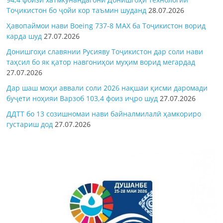
Тоҷикистон бо ҷойи кор таъмин шуданд
28.07.2026
Ҳавопаймои нави Boeing 737-8 MAX ба Тоҷикистон ворид
карда шуд
27.07.2026
Донишгоҳи славянии Русияву Тоҷикистон дар соли нави
таҳсил бо як қатор навгониҳои муҳим ворид мегардад
27.07.2026
Дар шаш моҳи аввали соли 2026 нақшаи қисми даромади
буҷети ноҳияи Варзоб 103,4 фоиз иҷро шуд
27.07.2026
ДДТТ бо 13 созишномаи нави байналмилалӣ ҳамкориро
густариш дод
27.07.2026