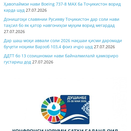
Ҳавопаймои нави Boeing 737-8 MAX ба Тоҷикистон ворид
карда шуд
27.07.2026
Донишгоҳи славянии Русияву Тоҷикистон дар соли нави
таҳсил бо як қатор навгониҳои муҳим ворид мегардад
27.07.2026
Дар шаш моҳи аввали соли 2026 нақшаи қисми даромади
буҷети ноҳияи Варзоб 103,4 фоиз иҷро шуд
27.07.2026
ДДТТ бо 13 созишномаи нави байналмилалӣ ҳамкориро
густариш дод
27.07.2026