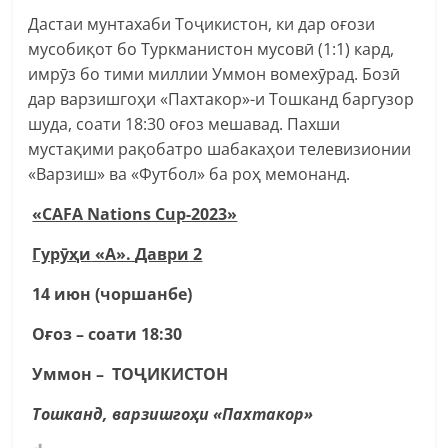
Дастаи мунтахаби Тоҷикистон, ки дар оғози
мусобиқот бо Туркманистон мусовӣ (1:1) кард,
имрӯз бо тими миллии Уммон вомехӯрад. Бозӣ
дар варзишгоҳи «Пахтакор»-и Тошканд баргузор
шуда, соати 18:30 оғоз мешавад. Пахши
мустақими рақобатро шабакаҳои телевизионии
«Варзиш» ва «Футбол» ба роҳ мемонанд.
«CAFA Nations Cup-2023»
Гурӯҳи
«
А
».
Даври
2
14
июн
(
чоршанбе
)
Оғоз
–
соати
18:30
Уммон
–
ТОҶИКИСТОН
Тошканд
,
варзишгоҳи
«
Пахтакор
»