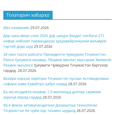
Тозатарин хабарҳо
(без названия)
29.07.2026
Дар шаш моҳи соли 2026 дар шаҳри Ваҳдат нисбати 271
нафар ноболиғ парвандаҳои ҳуқуқвайронкунии маъмурӣ
тартиб дода шуд
29.07.2026
28 июл таҳти раёсати Президенти Ҷумҳурии Тоҷикистон,
Раиси Ҳукумати кишвар, Пешвои миллат муҳтарам Эмомалӣ
Раҳмон
маҷлиси
Ҳукумати Ҷумҳурии Тоҷикистон баргузор
гардид.
28.07.2026
Вазири корҳои хориҷии Тоҷикистон нусхаи эътимодномаи
сафири нави Кувайтро қабул намуд
28.07.2026
Ба иқтисодиёти кишвар 1,9 миллиард доллар сармояи
хориҷӣ ворид гардид
28.07.2026
94,4 фоизи хатмкунандагони Донишгоҳи технологии
Тоҷикистон бо ҷойи кор таъмин шуданд
28.07.2026