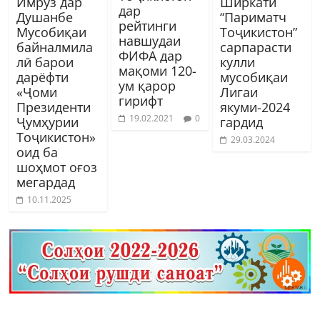
Имрӯз дар
Ширкати
дар
Душанбе
“Париматч
рейтинги
Мусобиқаи
Тоҷикистон”
навшудаи
байналмила
сарпарасти
ФИФА дар
лӣ барои
кулли
мақоми 120-
дарёфти
мусобиқаи
ум қарор
«Ҷоми
Лигаи
гирифт
Президенти
якуми-2024
19.02.2021
0
Ҷумҳурии
гардид
Тоҷикистон»
29.03.2024
оид ба
шоҳмот оғоз
мегардад
10.11.2025