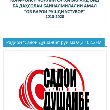
Радиои “Садои Душанбе” рӯи мавҷи 102.2FM