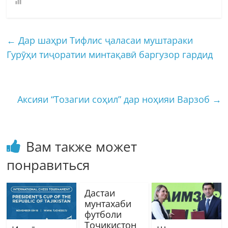
←
Дар шаҳри Тифлис ҷаласаи муштараки
Гурӯҳи тиҷоратии минтақавӣ баргузор гардид
Аксияи “Тозагии соҳил” дар ноҳияи Варзоб
→
Вам также может
понравиться
Дастаи
мунтахаби
футболи
Тоҷикистон