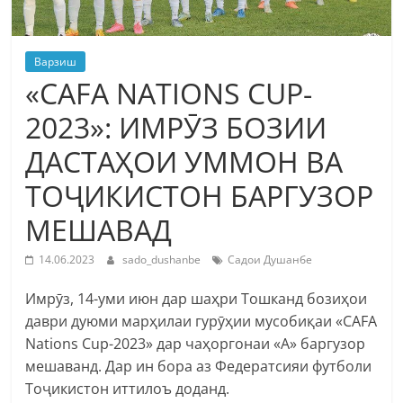
Варзиш
«CAFA NATIONS CUP-
2023»: ИМРӮЗ БОЗИИ
ДАСТАҲОИ УММОН ВА
ТОҶИКИСТОН БАРГУЗОР
МЕШАВАД
14.06.2023
sado_dushanbe
Садои Душанбе
Имрӯз, 14-уми июн дар шаҳри Тошканд бозиҳои
даври дуюми марҳилаи гурӯҳии мусобиқаи «CAFA
Nations Cup-2023» дар чаҳоргонаи «А» баргузор
мешаванд. Дар ин бора аз Федератсияи футболи
Тоҷикистон иттилоъ доданд.