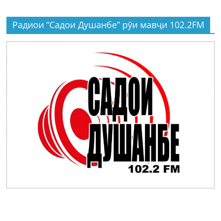
Радиои “Садои Душанбе” рӯи мавҷи 102.2FM