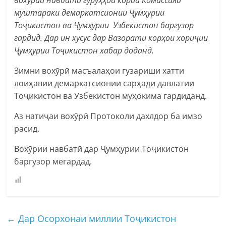
муштараки демаркатсионии Ҷумҳурии
Тоҷикистон ва Ҷумҳурии Узбекистон баргузор
гардид. Дар ин хусус дар Вазорати корҳои хориҷии
Ҷумҳурии Тоҷикистон хабар доданд.
Зимни вохӯрӣ масъалаҳои гузариши хатти
лоиҳавии демаркатсионии сарҳади давлатии
Тоҷикистон ва Узбекистон муҳокима гардиданд.
Аз натиҷаи вохӯрӣ Протоколи дахлдор ба имзо
расид.
Вохӯрии навбатӣ дар Ҷумҳурии Тоҷикистон
баргузор мегардад.
←
Дар Осорхонаи миллии Тоҷикистон