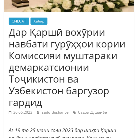
СИЁСАТ
Хабар
Дар Қаршӣ вохӯрии
навбати гурӯҳҳои кории
Комиссияи муштараки
демаркатсионии
Тоҷикистон ва
Узбекистон баргузор
гардид
30.06.2023
sado_dushanbe
Садои Душанбе
Аз 19 то 25 июни соли 2023 дар шаҳри Қаршӣ
вохӯрии навбати гурӯҳҳои кории Комиссияи