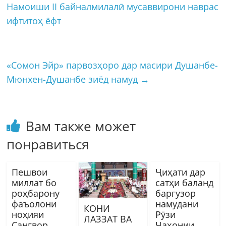
Намоиши II байналмилалӣ мусаввирони наврас
ифтитоҳ ёфт
«Сомон Эйр» парвозҳоро дар масири Душанбе-
Мюнхен-Душанбе зиёд намуд
→
Вам также может
понравиться
Пешвои
Ҷиҳати дар
миллат бо
сатҳи баланд
роҳбарону
баргузор
фаъолони
намудани
КОНИ
ноҳияи
Рӯзи
ЛАЗЗАТ ВА
Сангвор
Ҷаҳонии