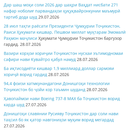
Дар шаш моҳи соли 2026 дар шаҳри Ваҳдат нисбати 271
нафар ноболиғ парвандаҳои ҳуқуқвайронкунии маъмурӣ
тартиб дода шуд
29.07.2026
28 июл таҳти раёсати Президенти Ҷумҳурии Тоҷикистон,
Раиси Ҳукумати кишвар, Пешвои миллат муҳтарам Эмомалӣ
Раҳмон
маҷлиси
Ҳукумати Ҷумҳурии Тоҷикистон баргузор
гардид.
28.07.2026
Вазири корҳои хориҷии Тоҷикистон нусхаи эътимодномаи
сафири нави Кувайтро қабул намуд
28.07.2026
Ба иқтисодиёти кишвар 1,9 миллиард доллар сармояи
хориҷӣ ворид гардид
28.07.2026
94,4 фоизи хатмкунандагони Донишгоҳи технологии
Тоҷикистон бо ҷойи кор таъмин шуданд
28.07.2026
Ҳавопаймои нави Boeing 737-8 MAX ба Тоҷикистон ворид
карда шуд
27.07.2026
Донишгоҳи славянии Русияву Тоҷикистон дар соли нави
таҳсил бо як қатор навгониҳои муҳим ворид мегардад
27.07.2026