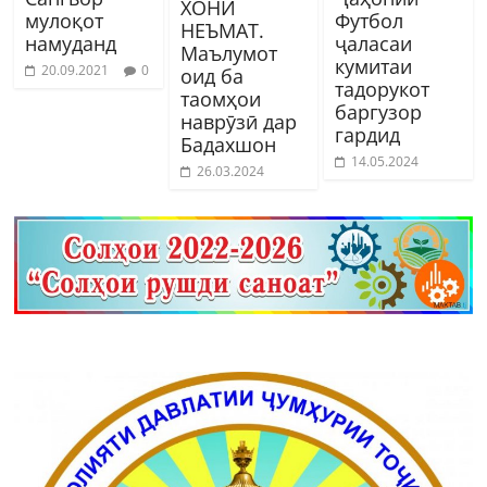
ХОНИ
мулоқот
Футбол
НЕЪМАТ.
намуданд
ҷаласаи
Маълумот
кумитаи
20.09.2021
0
оид ба
тадорукот
таомҳои
баргузор
наврӯзӣ дар
гардид
Бадахшон
14.05.2024
26.03.2024