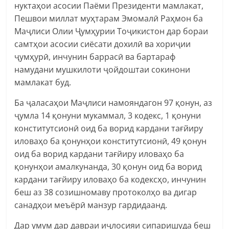
нуктаҳои асосии Паёми Президенти мамлакат,
Пешвои миллат муҳтарам Эмомалӣ Раҳмон ба
Маҷлиси Олии Ҷумҳурии Тоҷикистон дар бораи
самтҳои асосии сиёсати дохилӣ ва хориҷии
ҷумҳурӣ, инчунин баррасӣ ва бартараф
намудани мушкилоти ҷойдоштаи сокинони
мамлакат буд.
Ба ҷаласаҳои Маҷлиси намояндагон 97 қонун, аз
ҷумла 14 қонуни мукаммал, 3 кодекс, 1 қонуни
конститутсионӣ оид ба ворид кардани тағйиру
иловаҳо ба қонунҳои конститутсионӣ, 49 қонун
оид ба ворид кардани тағйиру иловаҳо ба
қонунҳои амалкунанда, 30 қонун оид ба ворид
кардани тағйиру иловаҳо ба кодексҳо, инчунин
беш аз 38 созишномаву протоколҳо ва дигар
санадҳои меъёрӣ манзур гардидаанд.
Дар умум дар давраи иҷлосияи сипаришуда беш