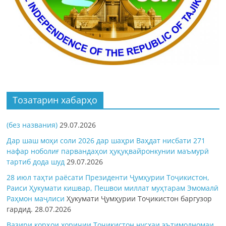
Тозатарин хабарҳо
(без названия)
29.07.2026
Дар шаш моҳи соли 2026 дар шаҳри Ваҳдат нисбати 271
нафар ноболиғ парвандаҳои ҳуқуқвайронкунии маъмурӣ
тартиб дода шуд
29.07.2026
28 июл таҳти раёсати Президенти Ҷумҳурии Тоҷикистон,
Раиси Ҳукумати кишвар, Пешвои миллат муҳтарам Эмомалӣ
Раҳмон
маҷлиси
Ҳукумати Ҷумҳурии Тоҷикистон баргузор
гардид.
28.07.2026
Вазири корҳои хориҷии Тоҷикистон нусхаи эътимодномаи