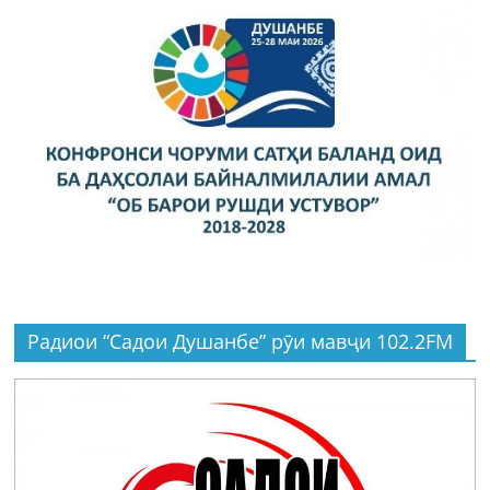
Радиои “Садои Душанбе” рӯи мавҷи 102.2FM