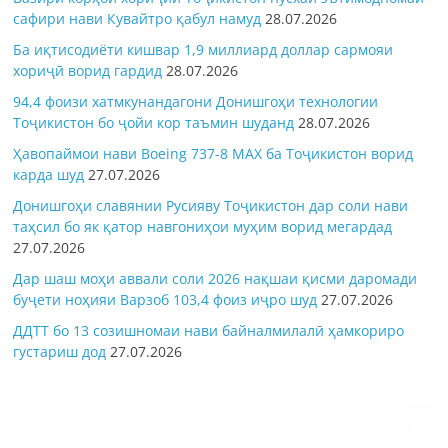
сафири нави Кувайтро қабул намуд
28.07.2026
Ба иқтисодиёти кишвар 1,9 миллиард доллар сармояи
хориҷӣ ворид гардид
28.07.2026
94,4 фоизи хатмкунандагони Донишгоҳи технологии
Тоҷикистон бо ҷойи кор таъмин шуданд
28.07.2026
Ҳавопаймои нави Boeing 737-8 MAX ба Тоҷикистон ворид
карда шуд
27.07.2026
Донишгоҳи славянии Русияву Тоҷикистон дар соли нави
таҳсил бо як қатор навгониҳои муҳим ворид мегардад
27.07.2026
Дар шаш моҳи аввали соли 2026 нақшаи қисми даромади
буҷети ноҳияи Варзоб 103,4 фоиз иҷро шуд
27.07.2026
ДДТТ бо 13 созишномаи нави байналмилалӣ ҳамкориро
густариш дод
27.07.2026