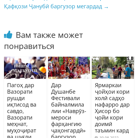
Қафқози Ҷанубӣ баргузор мегардад
→
Вам также может
понравиться
Пагоҳ дар
Дар
Ярмаркаи
Вазорати
Душанбе
ҷойҳои кори
рушди
Фестивали
холӣ садҳо
иқтисод ва
байналмила
нафарро дар
савдо,
лии «Наврӯз-
Ҳисор бо
Вазорати
мероси
ҷойи кори
меҳнат,
фарҳангию
доимӣ
муҳоҷират
ҷаҳонгардӣ»
таъмин кард
ва шуғли
баргузор
30.08.2022