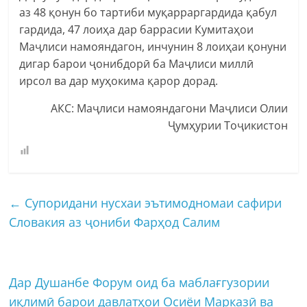
аз 48 қонун бо тартиби муқарраргардида қабул
гардида, 47 лоиҳа дар баррасии Кумитаҳои
Маҷлиси намояндагон, инчунин 8 лоиҳаи қонуни
дигар барои ҷонибдорӣ ба Маҷлиси миллӣ
ирсол ва дар муҳокима қарор дорад.
АКС: Маҷлиси намояндагони Маҷлиси Олии
Ҷумҳурии Тоҷикистон
←
Супоридани нусхаи эътимодномаи сафири
Словакия аз ҷониби Фарҳод Салим
Дар Душанбе Форум оид ба маблағгузории
иқлимӣ барои давлатҳои Осиёи Марказӣ ва