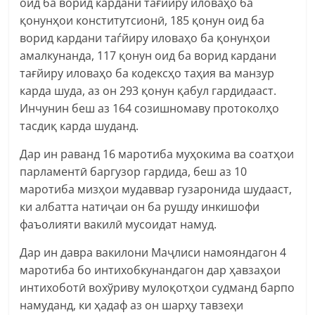
оид ба ворид кардани тағйиру иловаҳо ба
қонунҳои конститутсионӣ, 185 қонун оид ба
ворид кардани таѓйиру иловаҳо ба қонунҳои
амалкунанда, 117 қонун оид ба ворид кардани
тағйиру иловаҳо ба кодексҳо таҳия ва манзур
карда шуда, аз он 293 қонун қабул гардидааст.
Инчунин беш аз 164 созишномаву протоколҳо
тасдиқ карда шуданд.
Дар ин раванд 16 маротиба муҳокима ва соатҳои
парламентӣ баргузор гардида, беш аз 10
маротиба мизҳои мудаввар гузаронида шудааст,
ки албатта натиҷаи он ба рушду инкишофи
фаъолияти вакилӣ мусоидат намуд.
Дар ин давра вакилони Маҷлиси намояндагон 4
маротиба бо интихобкунандагон дар ҳавзаҳои
интихоботӣ вохўриву мулоқотҳои судманд барпо
намуданд, ки ҳадаф аз он шарҳу тавзеҳи