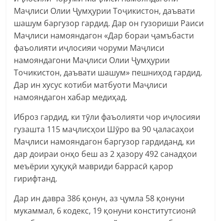
Маҷлиси Олии Ҷумҳурии Тоҷикистон, даъвати
шашум баргузор гардид. Дар он гузориши Раиси
Маҷлиси намояндагон «Дар бораи ҷамъбасти
фаъолияти иҷлосияи чоруми Маҷлиси
намояндагони Маҷлиси Олии Ҷумҳурии
Точикистон, даъвати шашум» пешниҳод гардид.
Дар ин хусус котиби матбуоти Маҷлиси
намояндагон хабар медиҳад.
Иброз гардид, ки тӯли фаъолияти чор иҷлосияи
гузашта 115 маҷлисҳои Шӯро ва 90 ҷаласаҳои
Маҷлиси намояндагон баргузор гардиданд, ки
дар доираи онҳо беш аз 2 ҳазору 492 санадҳои
меъёрии ҳуқуқӣ мавриди баррасӣ қарор
гирифтанд.
Дар ин давра 386 қонун, аз ҷумла 58 қонуни
мукаммал, 6 кодекс, 19 қонуни конститутсионӣ