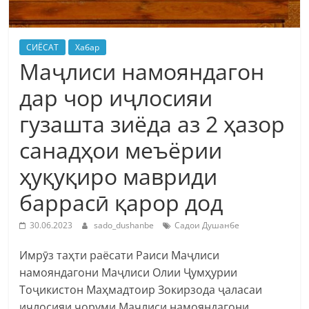
СИЁСАТ
Хабар
Маҷлиси намояндагон
дар чор иҷлосияи
гузашта зиёда аз 2 ҳазор
санадҳои меъёрии
ҳуқуқиро мавриди
баррасӣ қарор дод
30.06.2023
sado_dushanbe
Садои Душанбе
Имрӯз таҳти раёсати Раиси Маҷлиси
намояндагони Маҷлиси Олии Ҷумҳурии
Тоҷикистон Маҳмадтоир Зокирзода ҷаласаи
иҷлосияи чоруми Маҷлиси намояндагони