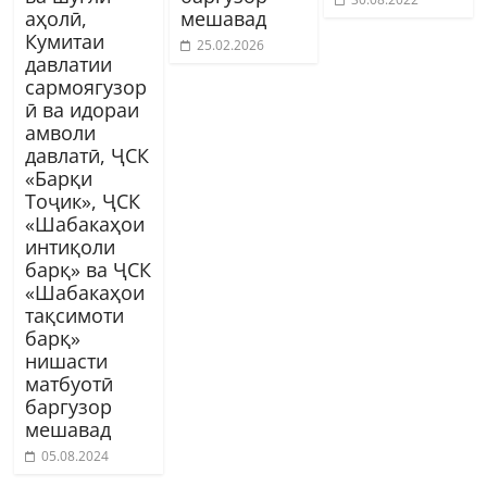
аҳолӣ,
мешавад
Кумитаи
25.02.2026
давлатии
сармоягузор
ӣ ва идораи
амволи
давлатӣ, ҶСК
«Барқи
Тоҷик», ҶСК
«Шабакаҳои
интиқоли
барқ» ва ҶСК
«Шабакаҳои
тақсимоти
барқ»
нишасти
матбуотӣ
баргузор
мешавад
05.08.2024