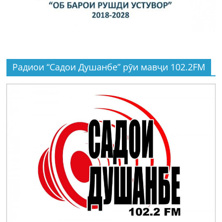
Радиои “Садои Душанбе” рӯи мавҷи 102.2FM