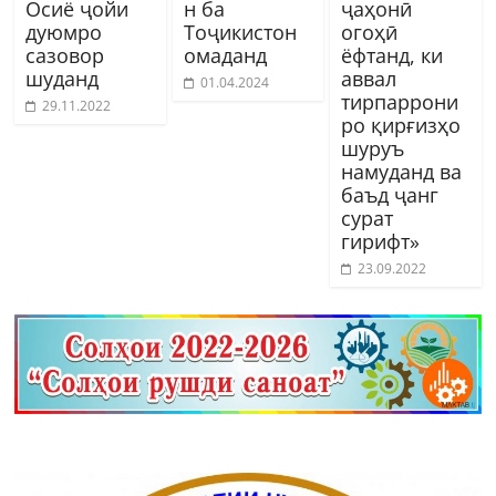
Осиё ҷойи
н ба
ҷаҳонӣ
дуюмро
Тоҷикистон
огоҳӣ
сазовор
омаданд
ёфтанд, ки
шуданд
аввал
01.04.2024
тирпаррони
29.11.2022
ро қирғизҳо
шуруъ
намуданд ва
баъд ҷанг
сурат
гирифт»
23.09.2022