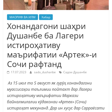
МАОРИФ ВА ИЛМ
Хабар
Хонандагони шаҳри
Душанбе ба Лагери
истироҳативу
маърифатии «Артек»-и
Сочи рафтанд
17.07.2023
sado_dushanbe
Садои Душанбе
Аз 15 июл то 5 август як гурӯҳ хонандагони
муассисаҳои таълимии пойтахт дар Лагери
истироҳативу маърифатии Маркази
байналмилалии кӯдаконаи «Артек» (Сочи)
истироҳат мекунанд. Дар ин хусус дар Сарраёсати