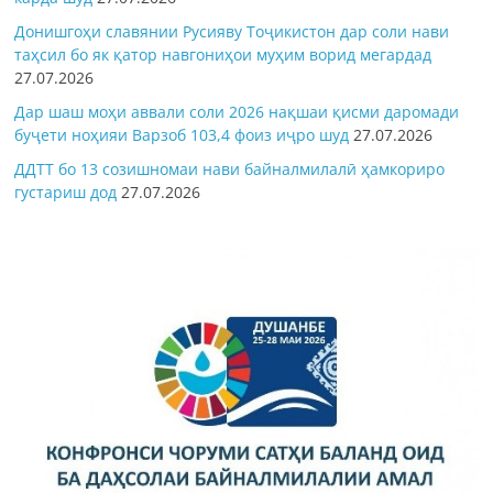
Донишгоҳи славянии Русияву Тоҷикистон дар соли нави
таҳсил бо як қатор навгониҳои муҳим ворид мегардад
27.07.2026
Дар шаш моҳи аввали соли 2026 нақшаи қисми даромади
буҷети ноҳияи Варзоб 103,4 фоиз иҷро шуд
27.07.2026
ДДТТ бо 13 созишномаи нави байналмилалӣ ҳамкориро
густариш дод
27.07.2026