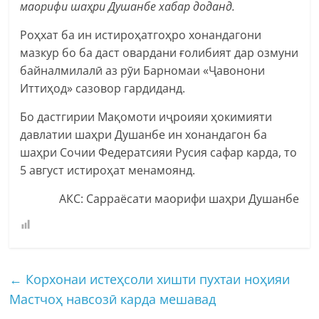
маорифи шаҳри Душанбе хабар доданд.
Роҳхат ба ин истироҳатгоҳро хонандагони
мазкур бо ба даст овардани ғолибият дар озмуни
байналмилалӣ аз рӯи Барномаи «Ҷавонони
Иттиҳод» сазовор гардиданд.
Бо дастгирии Мақомоти иҷроияи ҳокимияти
давлатии шаҳри Душанбе ин хонандагон ба
шаҳри Сочии Федератсияи Русия сафар карда, то
5 август истироҳат менамоянд.
АКС: Сарраёсати маорифи шаҳри Душанбе
←
Корхонаи истеҳсоли хишти пухтаи ноҳияи
Мастчоҳ навсозӣ карда мешавад