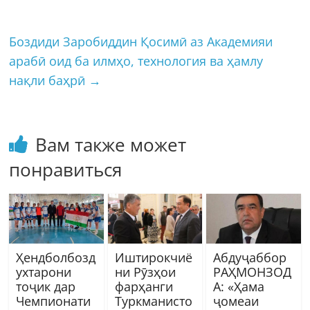
Боздиди Заробиддин Қосимӣ аз Академияи
арабӣ оид ба илмҳо, технология ва ҳамлу
нақли баҳрӣ
→
Вам также может
понравиться
Ҳендболбозд
Иштирокчиё
Абдуҷаббор
ухтарони
ни Рӯзҳои
РАҲМОНЗОД
тоҷик дар
фарҳанги
А: «Ҳама
Чемпионати
Туркманисто
ҷомеаи