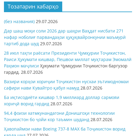
Тозатарин хабарҳо
(без названия)
29.07.2026
Дар шаш моҳи соли 2026 дар шаҳри Ваҳдат нисбати 271
нафар ноболиғ парвандаҳои ҳуқуқвайронкунии маъмурӣ
тартиб дода шуд
29.07.2026
28 июл таҳти раёсати Президенти Ҷумҳурии Тоҷикистон,
Раиси Ҳукумати кишвар, Пешвои миллат муҳтарам Эмомалӣ
Раҳмон
маҷлиси
Ҳукумати Ҷумҳурии Тоҷикистон баргузор
гардид.
28.07.2026
Вазири корҳои хориҷии Тоҷикистон нусхаи эътимодномаи
сафири нави Кувайтро қабул намуд
28.07.2026
Ба иқтисодиёти кишвар 1,9 миллиард доллар сармояи
хориҷӣ ворид гардид
28.07.2026
94,4 фоизи хатмкунандагони Донишгоҳи технологии
Тоҷикистон бо ҷойи кор таъмин шуданд
28.07.2026
Ҳавопаймои нави Boeing 737-8 MAX ба Тоҷикистон ворид
карда шуд
27.07.2026