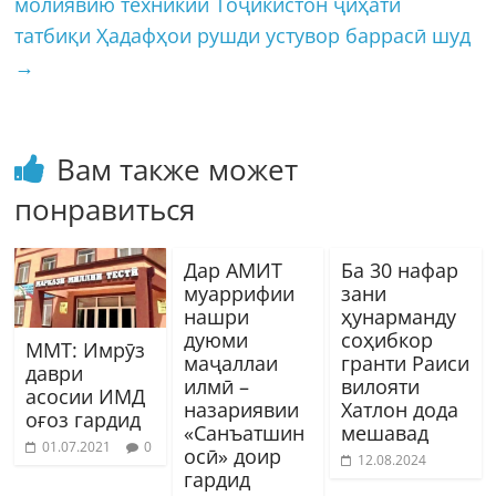
молиявию техникии Тоҷикистон ҷиҳати
татбиқи Ҳадафҳои рушди устувор баррасӣ шуд
→
Вам также может
понравиться
Дар АМИТ
Ба 30 нафар
муаррифии
зани
нашри
ҳунарманду
дуюми
соҳибкор
ММТ: Имрӯз
маҷаллаи
гранти Раиси
даври
илмӣ –
вилояти
асосии ИМД
назариявии
Хатлон дода
оғоз гардид
«Санъатшин
мешавад
01.07.2021
0
осӣ» доир
12.08.2024
гардид