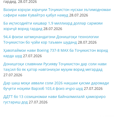
гардид.
28.07.2026
Вазири корҳои хориҷии Тоҷикистон нусхаи эътимодномаи
сафири нави Кувайтро қабул намуд
28.07.2026
Ба иқтисодиёти кишвар 1,9 миллиард доллар сармояи
хориҷӣ ворид гардид
28.07.2026
94,4 фоизи хатмкунандагони Донишгоҳи технологии
Тоҷикистон бо ҷойи кор таъмин шуданд
28.07.2026
Ҳавопаймои нави Boeing 737-8 MAX ба Тоҷикистон ворид
карда шуд
27.07.2026
Донишгоҳи славянии Русияву Тоҷикистон дар соли нави
таҳсил бо як қатор навгониҳои муҳим ворид мегардад
27.07.2026
Дар шаш моҳи аввали соли 2026 нақшаи қисми даромади
буҷети ноҳияи Варзоб 103,4 фоиз иҷро шуд
27.07.2026
ДДТТ бо 13 созишномаи нави байналмилалӣ ҳамкориро
густариш дод
27.07.2026