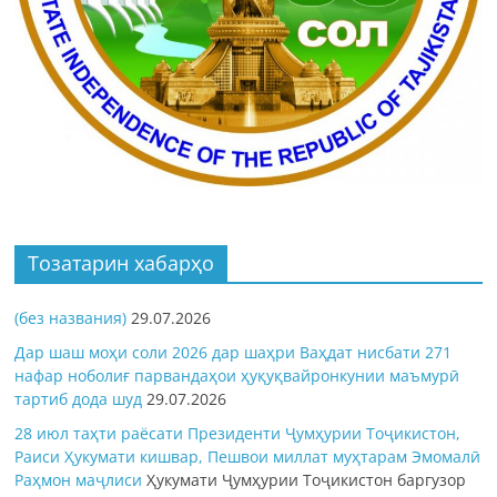
Тозатарин хабарҳо
(без названия)
29.07.2026
Дар шаш моҳи соли 2026 дар шаҳри Ваҳдат нисбати 271
нафар ноболиғ парвандаҳои ҳуқуқвайронкунии маъмурӣ
тартиб дода шуд
29.07.2026
28 июл таҳти раёсати Президенти Ҷумҳурии Тоҷикистон,
Раиси Ҳукумати кишвар, Пешвои миллат муҳтарам Эмомалӣ
Раҳмон
маҷлиси
Ҳукумати Ҷумҳурии Тоҷикистон баргузор