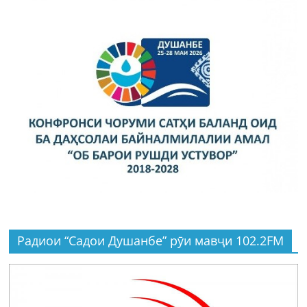
Радиои “Садои Душанбе” рӯи мавҷи 102.2FM