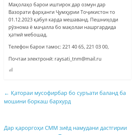
Мақолаҳо барои иштирок дар озмун дар
Вазорати фарҳанги Ҷумҳурии Тоҷикистон то
01.12.2023 қабул карда мешаванд. Пешниҳоди
рӯзнома ё маҷалла бо мақолаи нашргардида
ҳатмӣ мебошад.
Телефон барои тамос: 221 40 65, 221 03 00,
Почтаи электронӣ: raysati_tnm@mail.ru
←
Қатораи мусофирбар бо суръати баланд ба
мошини боркаш бархурд
Дар қароргоҳи СММ зиёд намудани дастгирии