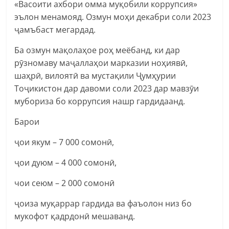
«Васоити ахбори омма муқобили коррупсия»
эълон менамояд. Озмун моҳи декабри соли 2023
ҷамъбаст мегардад.
Ба озмун мақолаҳое роҳ меёбанд, ки дар
рӯзномаву маҷаллаҳои марказии ноҳиявӣ,
шаҳрӣ, вилоятӣ ва мустақили Ҷумҳурии
Тоҷикистон дар давоми соли 2023 дар
мавзӯи
мубориза бо коррупсия нашр гардидаанд.
Барои
ҷои якум – 7 000 сомонӣ,
ҷои дуюм – 4 000 сомонӣ,
чои сеюм – 2 000 сомонӣ
ҷоиза муқаррар гардида ва фаъолон низ бо
мукофот қадрдонӣ мешаванд.