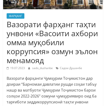
ФАРҲАНГ
Вазорати фарҳанг таҳти
унвони «Васоити ахбори
омма муқобили
коррупсия» озмун эълон
менамояд
19.07.2023
sado_dushanbe
Садои Душанбе
Вазорати фарҳанги Ҷумҳурии Тоҷикистон дар
доираи “Барномаи давлатии рушди соҳаи табъу
нашр ва матбуоти Ҷумҳурии Тоҷикистон барои
солҳои 2022-2026” озмуни ҷумҳуриявиро оид ба
тарғиботи зиддикоррупсионӣ таҳти унвони