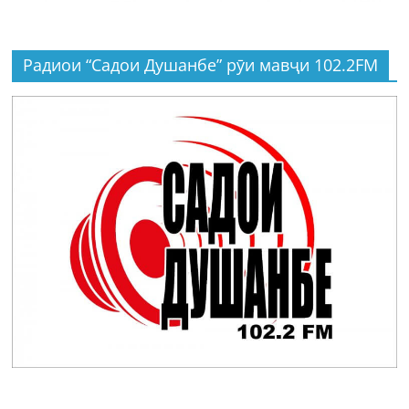
Радиои “Садои Душанбе” рӯи мавҷи 102.2FM