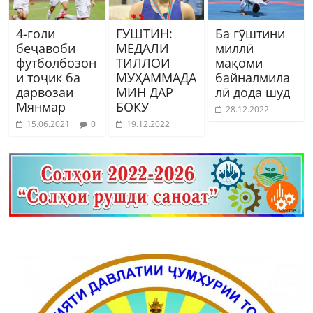
4-голи
ГУШТИН:
Ба гӯштини
беҷавоби
МЕДАЛИ
миллӣ
футболбозон
ТИЛЛОИ
мақоми
и тоҷик ба
МУҲАММАДА
байналмила
дарвозаи
МИН ДАР
лӣ дода шуд
Мянмар
БОКУ
28.12.2022
15.06.2021
0
19.12.2022