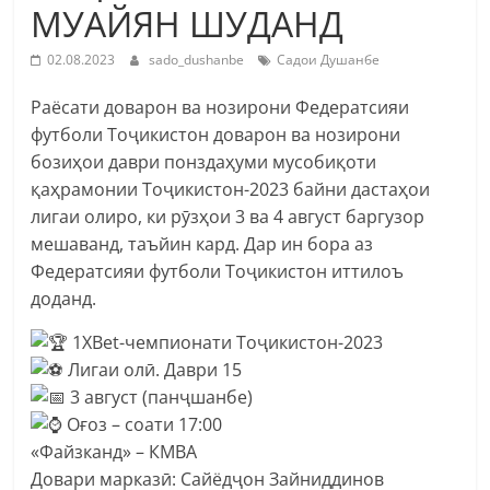
МУАЙЯН ШУДАНД
02.08.2023
sado_dushanbe
Садои Душанбе
Раёсати доварон ва нозирони Федератсияи
футболи Тоҷикистон доварон ва нозирони
бозиҳои даври понздаҳуми мусобиқоти
қаҳрамонии Тоҷикистон-2023 байни дастаҳои
лигаи олиро, ки рӯзҳои 3 ва 4 август баргузор
мешаванд, таъйин кард. Дар ин бора аз
Федератсияи футболи Тоҷикистон иттилоъ
доданд.
1XBet-чемпионати Тоҷикистон-2023
Лигаи олӣ. Даври 15
3 август (панҷшанбе)
Оғоз – соати 17:00
«Файзканд» – КМВА
Довари марказӣ: Сайёдҷон Зайниддинов