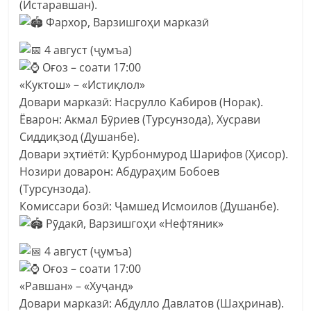
(Истаравшан).
Фархор, Варзишгоҳи марказӣ
4 август (ҷумъа)
Оғоз – соати 17:00
«Куктош» – «Истиқлол»
Довари марказӣ: Насрулло Кабиров (Норак).
Ёварон: Акмал Бӯриев (Турсунзода), Хусрави
Сиддиқзод (Душанбе).
Довари эҳтиётӣ: Қурбонмурод Шарифов (Ҳисор).
Нозири доварон: Абдураҳим Бобоев
(Турсунзода).
Комиссари бозӣ: Ҷамшед Исмоилов (Душанбе).
Рӯдакӣ, Варзишгоҳи «Нефтяник»
4 август (ҷумъа)
Оғоз – соати 17:00
«Равшан» – «Хуҷанд»
Довари марказӣ: Абдулло Давлатов (Шаҳринав).