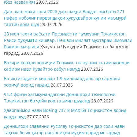
(без названия)
29.07.2026
Дар шаш моҳи соли 2026 дар шаҳри Ваҳдат нисбати 271
нафар ноболиғ парвандаҳои ҳуқуқвайронкунии маъмурӣ
тартиб дода шуд
29.07.2026
28 июл таҳти раёсати Президенти Ҷумҳурии Тоҷикистон,
Раиси Ҳукумати кишвар, Пешвои миллат муҳтарам Эмомалӣ
Раҳмон
маҷлиси
Ҳукумати Ҷумҳурии Тоҷикистон баргузор
гардид.
28.07.2026
Вазири корҳои хориҷии Тоҷикистон нусхаи эътимодномаи
сафири нави Кувайтро қабул намуд
28.07.2026
Ба иқтисодиёти кишвар 1,9 миллиард доллар сармояи
хориҷӣ ворид гардид
28.07.2026
94,4 фоизи хатмкунандагони Донишгоҳи технологии
Тоҷикистон бо ҷойи кор таъмин шуданд
28.07.2026
Ҳавопаймои нави Boeing 737-8 MAX ба Тоҷикистон ворид
карда шуд
27.07.2026
Донишгоҳи славянии Русияву Тоҷикистон дар соли нави
таҳсил бо як қатор навгониҳои муҳим ворид мегардад