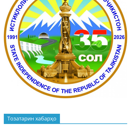
Тозатарин хабарҳо