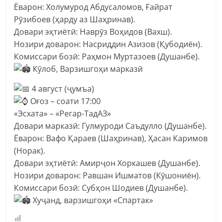
Ёварон: Холумурод Абдусаломов, Ғайрат
Рӯзибоев (ҳарду аз Шаҳринав).
Довари эҳтиётӣ: Наврӯз Воҳидов (Вахш).
Нозири доварон: Насриддин Азизов (Қубодиён).
Комиссари бозӣ: Раҳмон Муртазоев (Душанбе).
Кӯлоб, Варзишгоҳи марказӣ
4 август (ҷумъа)
Оғоз – соати 17:00
«Эсхата» – «Регар-ТадАЗ»
Довари марказӣ: Гулмуроди Саъдулло (Душанбе).
Ёварон: Вафо Қараев (Шаҳринав), Ҳасан Каримов
(Норак).
Довари эҳтиётӣ: Амирҷон Хоркашев (Душанбе).
Нозири доварон: Равшан Ишматов (Кӯшониён).
Комиссари бозӣ: Субҳон Шодиев (Душанбе).
Хуҷанд, варзишгоҳи «Спартак»