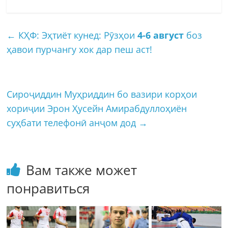
←
КҲФ: Эҳтиёт кунед: Рӯзҳои
4-6 август
боз
ҳавои пурчангу хок дар пеш аст!
Сироҷиддин Муҳриддин бо вазири корҳои
хориҷии Эрон Ҳусейн Амирабдуллоҳиён
суҳбати телефонӣ анҷом дод
→
Вам также может
понравиться