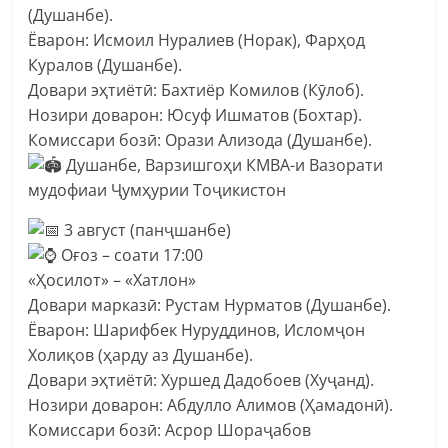
(Душанбе).
Ёварон: Исмоил Нуралиев (Норак), Фарҳод
Куралов (Душанбе).
Довари эҳтиётӣ: Бахтиёр Комилов (Кӯлоб).
Нозири доварон: Юсуф Ишматов (Бохтар).
Комиссари бозӣ: Орази Ализода (Душанбе).
Душанбе, Варзишгоҳи КМВА-и Вазорати
мудофиаи Ҷумҳурии Тоҷикистон
3 август (панҷшанбе)
Оғоз – соати 17:00
«Ҳосилот» – «Хатлон»
Довари марказӣ: Рустам Нурматов (Душанбе).
Ёварон: Шарифбек Нуруддинов, Исломҷон
Холиқов (ҳарду аз Душанбе).
Довари эҳтиётӣ: Хуршед Дадобоев (Хуҷанд).
Нозири доварон: Абдулло Алимов (Ҳамадонӣ).
Комиссари бозӣ: Асрор Шораҷабов