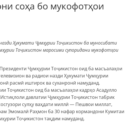
ни соҳа бо мукофотҳои
 назди Ҳукумати Ҷумҳурии Тоҷикистон ба муносибати
мҳурии Тоҷикистон маросими супоридани мукофотҳои
Президенти Ҷумҳурии Тоҷикистон оид ба масъалаҳои
телевизион ва радиои назди Ҳукумати Ҷумҳурии
сонӣ расмӣ иштирок ва суханронӣ намуданд.
и Тоҷикистон оид ба масъалаҳои кадрҳо Асадулло
 Истиқлоли давлатии Ҷумҳурии Тоҷикистон табрик
сосгузори сулҳу ваҳдати миллӣ — Пешвои миллат,
рам Эмомалӣ Раҳмон ба 30 нафар кормандони Кумитаи
мҳурии Тоҷикистон тақдим намуданд.