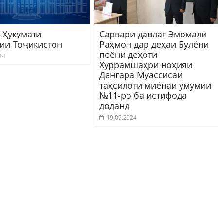
 Ҳукумати
Сарвари давлат Эмомалӣ
ии Тоҷикистон
Раҳмон дар деҳаи Булёни
поёни деҳоти
24
Хуррамшаҳри ноҳияи
Данғара Муассисаи
таҳсилоти миёнаи умумии
№11-ро ба истифода
доданд
19.09.2024