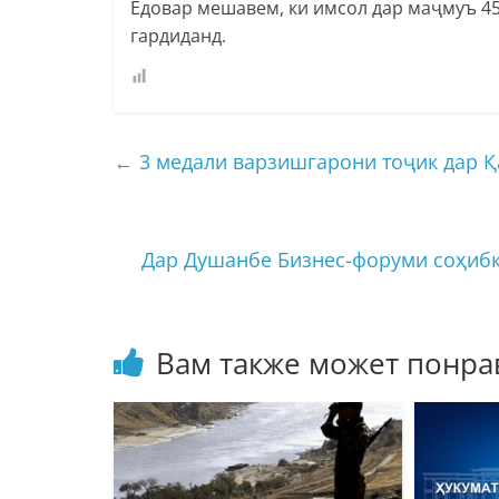
Ёдовар мешавем, ки имсол дар маҷмуъ 4
гардиданд.
←
3 медали варзишгарони тоҷик дар Қ
Дар Душанбе Бизнес-форуми соҳибк
Вам также может понра