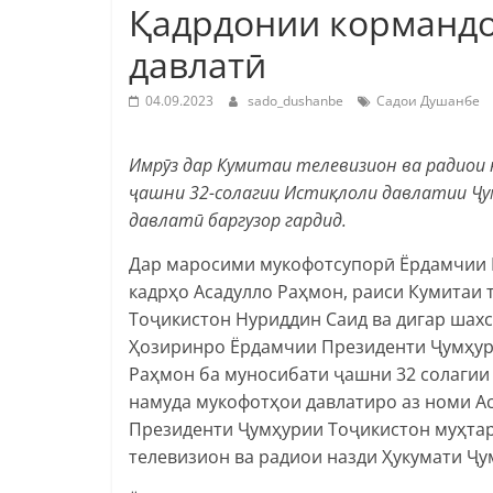
Қадрдонии кормандо
давлатӣ
04.09.2023
sado_dushanbe
Садои Душанбе
Имрӯз дар Кумитаи телевизион ва радиои
ҷашни 32-солагии Истиқлоли давлатии Ҷу
давлатӣ баргузор гардид.
Дар маросими мукофотсупорӣ Ёрдамчии 
кадрҳо Асадулло Раҳмон, раиси Кумитаи 
Тоҷикистон Нуриддин Саид ва дигар шах
Ҳозиринро Ёрдамчии Президенти Ҷумҳури
Раҳмон ба муносибати ҷашни 32 солагии
намуда мукофотҳои давлатиро аз номи А
Президенти Ҷумҳурии Тоҷикистон муҳта
телевизион ва радиои назди Ҳукумати Ҷу