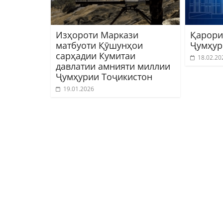
Изҳороти Маркази
Қарори
матбуоти Қӯшунҳои
Ҷумҳур
сарҳадии Кумитаи
18.02.20
давлатии амнияти миллии
Ҷумҳурии Тоҷикистон
19.01.2026