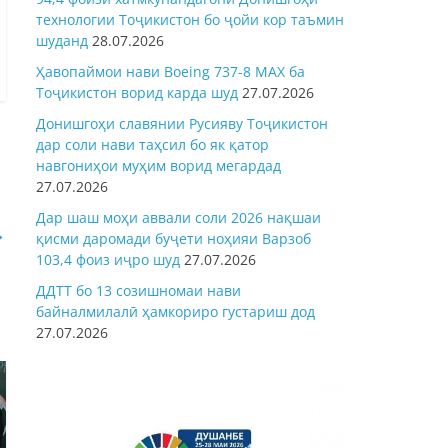
технологии Тоҷикистон бо ҷойи кор таъмин
шуданд
28.07.2026
Ҳавопаймои нави Boeing 737-8 MAX ба
Тоҷикистон ворид карда шуд
27.07.2026
Донишгоҳи славянии Русияву Тоҷикистон
дар соли нави таҳсил бо як қатор
навгониҳои муҳим ворид мегардад
27.07.2026
Дар шаш моҳи аввали соли 2026 нақшаи
→
қисми даромади буҷети ноҳияи Варзоб
103,4 фоиз иҷро шуд
27.07.2026
ДДТТ бо 13 созишномаи нави
байналмилалӣ ҳамкориро густариш дод
27.07.2026