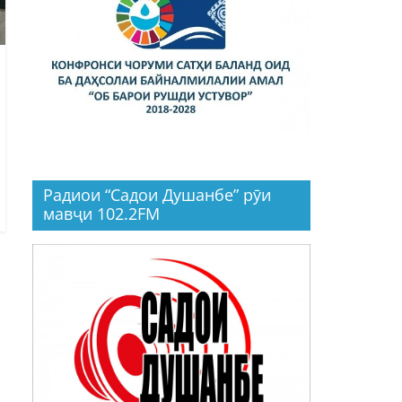
Радиои “Садои Душанбе” рӯи
мавҷи 102.2FM