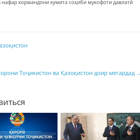
5 нафар кормандони кумита соҳиби мукофоти давлатӣ
азоқистон
орони Тоҷикистон ва Қазоқистон доир мегардад
виться