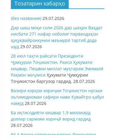
Тозатарин хабарҳо
(без названия)
29.07.2026
Дар шаш моҳи соли 2026 дар шаҳри Ваҳдат
нисбати 271 нафар ноболиғ парвандаҳои
ҳуқуқвайронкунии маъмурӣ тартиб дода
шуд
29.07.2026
28 июл таҳти раёсати Президенти
Ҷумҳурии Тоҷикистон, Раиси Ҳукумати
кишвар, Пешвои миллат муҳтарам Эмомалӣ
Раҳмон
маҷлиси
Ҳукумати Ҷумҳурии
Тоҷикистон баргузор гардид.
28.07.2026
Вазири корҳои хориҷии Тоҷикистон нусхаи
эътимодномаи сафири нави Кувайтро қабул
намуд
28.07.2026
Ба иқтисодиёти кишвар 1,9 миллиард
доллар сармояи хориҷӣ ворид гардид
28.07.2026
94,4 фоизи хатмкунандагони Донишгоҳи