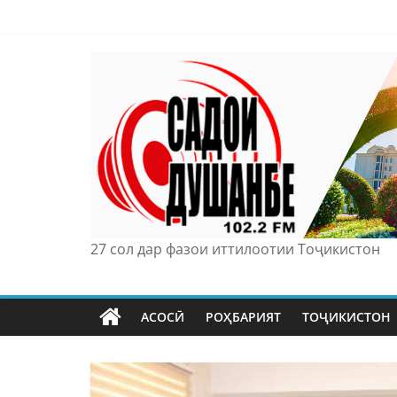
Skip
to
content
27 сол дар фазои иттилоотии Тоҷикистон
АСОСӢ
РОҲБАРИЯТ
ТОҶИКИСТОН