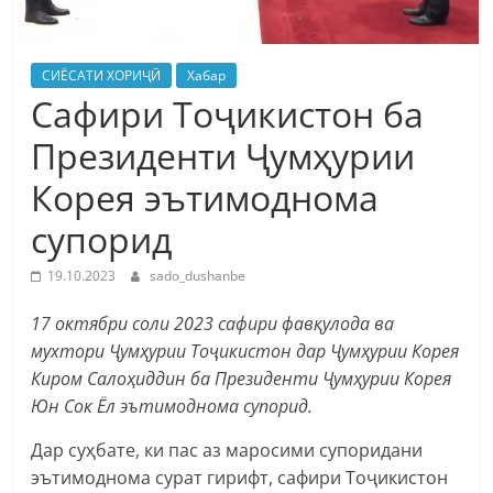
СИЁСАТИ ХОРИҶӢ
Хабар
Сафири Тоҷикистон ба
Президенти Ҷумҳурии
Корея эътимоднома
супорид
19.10.2023
sado_dushanbe
17 октябри соли 2023 сафири фавқулода ва
мухтори Ҷумҳурии Тоҷикистон дар Ҷумҳурии Корея
Киром Салоҳиддин ба Президенти Ҷумҳурии Корея
Юн Сок Ёл эътимоднома супорид.
Дар суҳбате, ки пас аз маросими супоридани
эътимоднома сурат гирифт, сафири Тоҷикистон