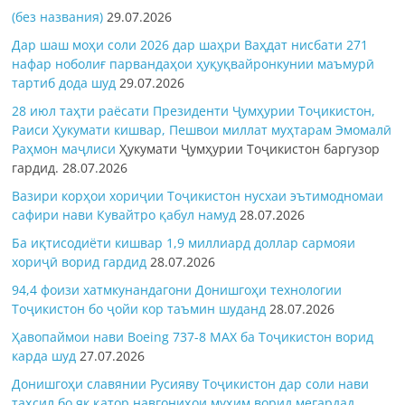
(без названия)
29.07.2026
Дар шаш моҳи соли 2026 дар шаҳри Ваҳдат нисбати 271
нафар ноболиғ парвандаҳои ҳуқуқвайронкунии маъмурӣ
тартиб дода шуд
29.07.2026
28 июл таҳти раёсати Президенти Ҷумҳурии Тоҷикистон,
Раиси Ҳукумати кишвар, Пешвои миллат муҳтарам Эмомалӣ
Раҳмон
маҷлиси
Ҳукумати Ҷумҳурии Тоҷикистон баргузор
гардид.
28.07.2026
Вазири корҳои хориҷии Тоҷикистон нусхаи эътимодномаи
сафири нави Кувайтро қабул намуд
28.07.2026
Ба иқтисодиёти кишвар 1,9 миллиард доллар сармояи
хориҷӣ ворид гардид
28.07.2026
94,4 фоизи хатмкунандагони Донишгоҳи технологии
Тоҷикистон бо ҷойи кор таъмин шуданд
28.07.2026
Ҳавопаймои нави Boeing 737-8 MAX ба Тоҷикистон ворид
карда шуд
27.07.2026
Донишгоҳи славянии Русияву Тоҷикистон дар соли нави
таҳсил бо як қатор навгониҳои муҳим ворид мегардад