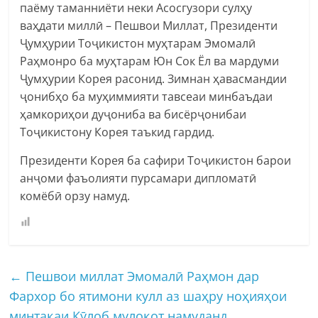
паёму таманниёти неки Асосгузори сулҳу
ваҳдати миллӣ – Пешвои Миллат, Президенти
Ҷумҳурии Тоҷикистон муҳтарам Эмомалӣ
Раҳмонро ба муҳтарам Юн Сок Ёл ва мардуми
Ҷумҳурии Корея расонид. Зимнан ҳавасмандии
ҷонибҳо ба муҳиммияти тавсеаи минбаъдаи
ҳамкориҳои дуҷониба ва бисёрҷонибаи
Тоҷикистону Корея таъкид гардид.
Президенти Корея ба сафири Тоҷикистон барои
анҷоми фаъолияти пурсамари дипломатӣ
комёбӣ орзу намуд.
←
Пешвои миллат Эмомалӣ Раҳмон дар
Фархор бо ятимони кулл аз шаҳру ноҳияҳои
минтақаи Кӯлоб мулоқот намуданд