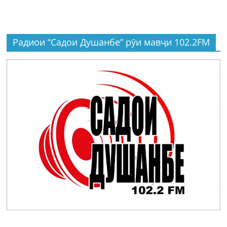
Радиои “Садои Душанбе” рӯи мавҷи 102.2FM