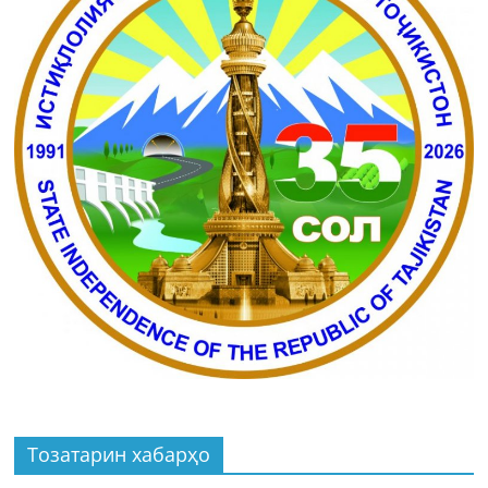
Тозатарин хабарҳо