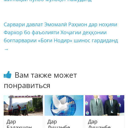
Сарвари давлат Эмомалӣ Раҳмон дар ноҳияи
Фархор бо фаъолияти Хоҷагии деҳқонии
боғпарварии «Боғи Нодир» шинос гардиданд
→
Вам также может
понравиться
Дар
Дар
Дар
Бадахшон
Душанбе
Душанбе