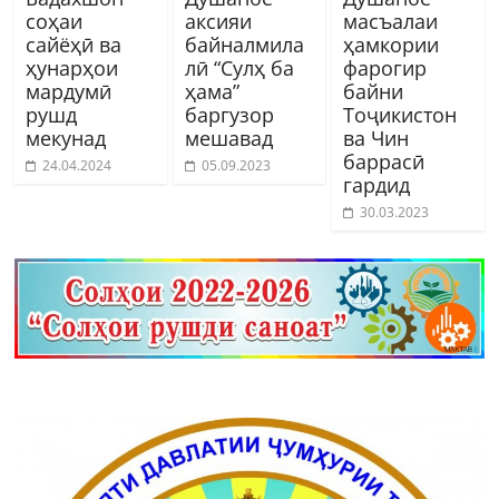
соҳаи
аксияи
масъалаи
сайёҳӣ ва
байналмила
ҳамкории
ҳунарҳои
лӣ “Сулҳ ба
фарогир
мардумӣ
ҳама”
байни
рушд
баргузор
Тоҷикистон
мекунад
мешавад
ва Чин
баррасӣ
24.04.2024
05.09.2023
гардид
30.03.2023