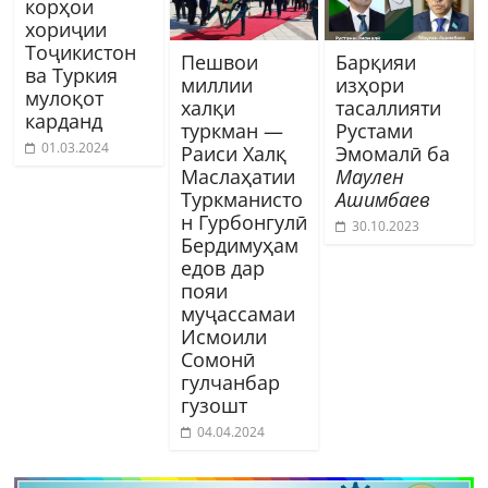
корҳои
хориҷии
Тоҷикистон
Пешвои
Барқияи
ва Туркия
миллии
изҳори
мулоқот
халқи
тасаллияти
карданд
туркман —
Рустами
01.03.2024
Раиси Халқ
Эмомалӣ ба
Маслаҳатии
Маулен
Туркманисто
Ашимбаев
н Гурбонгулӣ
30.10.2023
Бердимуҳам
едов дар
пояи
муҷассамаи
Исмоили
Сомонӣ
гулчанбар
гузошт
04.04.2024