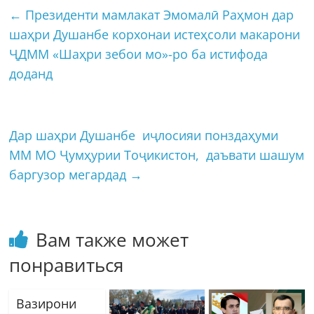
←
Президенти мамлакат Эмомалӣ Раҳмон дар
шаҳри Душанбе корхонаи истеҳсоли макарони
ҶДММ «Шаҳри зебои мо»-ро ба истифода
доданд
Дар шаҳри Душанбе иҷлосияи понздаҳуми
ММ МО Ҷумҳурии Тоҷикистон, даъвати шашум
баргузор мегардад
→
Вам также может
понравиться
Вазирони