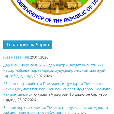
Тозатарин хабарҳо
(без названия)
29.07.2026
Дар шаш моҳи соли 2026 дар шаҳри Ваҳдат нисбати 271
нафар ноболиғ парвандаҳои ҳуқуқвайронкунии маъмурӣ
тартиб дода шуд
29.07.2026
28 июл таҳти раёсати Президенти Ҷумҳурии Тоҷикистон,
Раиси Ҳукумати кишвар, Пешвои миллат муҳтарам Эмомалӣ
Раҳмон
маҷлиси
Ҳукумати Ҷумҳурии Тоҷикистон баргузор
гардид.
28.07.2026
Вазири корҳои хориҷии Тоҷикистон нусхаи эътимодномаи
сафири нави Кувайтро қабул намуд
28.07.2026