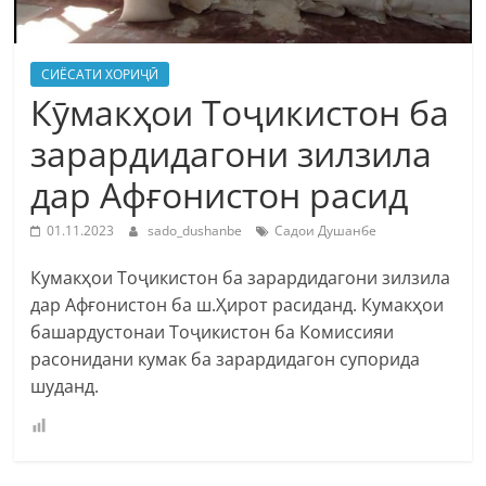
СИЁСАТИ ХОРИҶӢ
Кӯмакҳои Тоҷикистон ба
зарардидагони зилзила
дар Афғонистон расид
01.11.2023
sado_dushanbe
Садои Душанбе
Кумакҳои Тоҷикистон ба зарардидагони зилзила
дар Афғонистон ба ш.Ҳирот расиданд. Кумакҳои
башардустонаи Тоҷикистон ба Комиссияи
расонидани кумак ба зарардидагон супорида
шуданд.