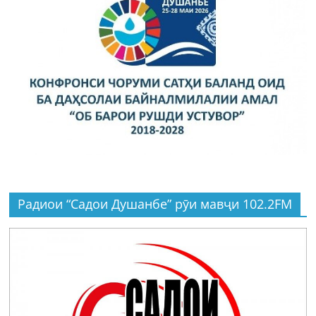
Радиои “Садои Душанбе” рӯи мавҷи 102.2FM