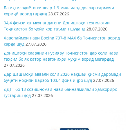
Ба иқтисодиёти кишвар 1,9 миллиард доллар сармояи
хориҷӣ ворид гардид
28.07.2026
94,4 фоизи хатмкунандагони Донишгоҳи технологии
Тоҷикистон бо ҷойи кор таъмин шуданд
28.07.2026
Ҳавопаймои нави Boeing 737-8 MAX ба Тоҷикистон ворид
карда шуд
27.07.2026
Донишгоҳи славянии Русияву Тоҷикистон дар соли нави
таҳсил бо як қатор навгониҳои муҳим ворид мегардад
27.07.2026
Дар шаш моҳи аввали соли 2026 нақшаи қисми даромади
буҷети ноҳияи Варзоб 103,4 фоиз иҷро шуд
27.07.2026
ДДТТ бо 13 созишномаи нави байналмилалӣ ҳамкориро
густариш дод
27.07.2026