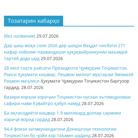
Тозатарин хабарҳо
(без названия)
29.07.2026
Дар шаш моҳи соли 2026 дар шаҳри Ваҳдат нисбати 271
нафар ноболиғ парвандаҳои ҳуқуқвайронкунии маъмурӣ
тартиб дода шуд
29.07.2026
28 июл таҳти раёсати Президенти Ҷумҳурии Тоҷикистон,
Раиси Ҳукумати кишвар, Пешвои миллат муҳтарам Эмомалӣ
Раҳмон
маҷлиси
Ҳукумати Ҷумҳурии Тоҷикистон баргузор
гардид.
28.07.2026
Вазири корҳои хориҷии Тоҷикистон нусхаи эътимодномаи
сафири нави Кувайтро қабул намуд
28.07.2026
Ба иқтисодиёти кишвар 1,9 миллиард доллар сармояи
хориҷӣ ворид гардид
28.07.2026
94,4 фоизи хатмкунандагони Донишгоҳи технологии
Тоҷикистон бо ҷойи кор таъмин шуданд
28.07.2026