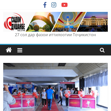
Skip
to
content
27 сол дар фазои иттилоотии Тоҷикистон