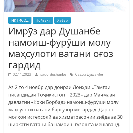
ИҚТИСОД
Пойтахт
Хабар
Имрӯз дар Душанбе
намоиш-фурӯши молу
маҳсулоти ватанӣ оғоз
гардид
02.11.2023
sado_dushanbe
Садои Душанбе
Аз 2 то 4 ноябр дар доираи Лоиҳаи «Тамғаи
писандидаи Тоҷикистон – 2023» дар Маҷмааи
давлатии «Кохи Борбад» намоиш-фурӯши молу
маҳсулоти ватанӣ баргузор мегардад. Дар он
молҳои истеҳсолӣ ва хизматрасонии зиёда аз 30
ширкати ватанӣ ба намоиш гузошта мешаванд.