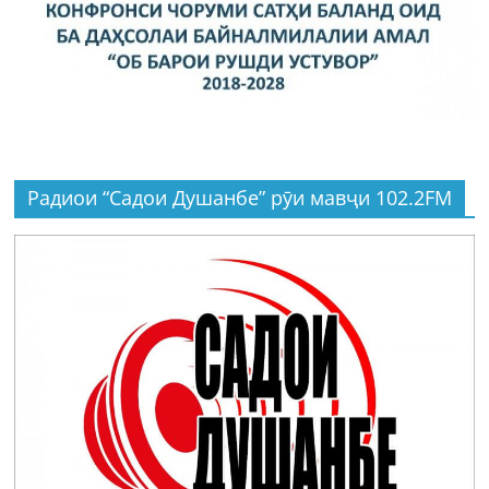
Радиои “Садои Душанбе” рӯи мавҷи 102.2FM