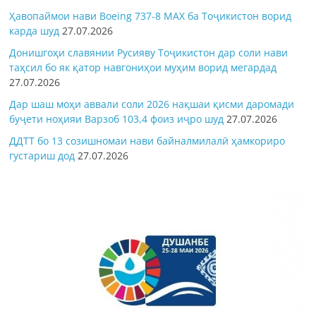
Ҳавопаймои нави Boeing 737-8 MAX ба Тоҷикистон ворид
карда шуд
27.07.2026
Донишгоҳи славянии Русияву Тоҷикистон дар соли нави
таҳсил бо як қатор навгониҳои муҳим ворид мегардад
27.07.2026
Дар шаш моҳи аввали соли 2026 нақшаи қисми даромади
буҷети ноҳияи Варзоб 103,4 фоиз иҷро шуд
27.07.2026
ДДТТ бо 13 созишномаи нави байналмилалӣ ҳамкориро
густариш дод
27.07.2026