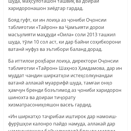
шуда, маҳсулоташон ташвиқ ва доираи
харидоронашон зиёдтар гардад.
Бояд гуфт, ки ин лоиҳа аз ҷониби Оҷонсии
таблиғотии «Тайрон» ва Ҷамъияти дорои
масъулияти маҳдуди «Оила» соли 2013 ташкил
шуда, тӯли 10 сол аст, ки дар байни соҳибкорони
ватанӣ нуфуз ва эътибори баланд дорад.
Ба иттилои роҳбари лоиҳа, директори Оҷонсии
таблиғотии «Тайрон» Шаҳноз Ҳамдамова, дар ин
муддат чандин ширкатҳои истеҳсолкунандаи
ватанӣ аллакай муаррифӣ шуда, тамғаи онҳо
ҳамчун бренди боэътимод аз ҷониби харидорон
шинохта ва доираи тиҷорату
хизматрасониҳояшон васеъ гардид.
«Ин ширкатҳо таҷрибаи иштирок дар намоиш-
фурӯшҳои калонро пайдо намуда, аллакай дар
намоишгоҳҳои байналмилалӣ бренди миллии