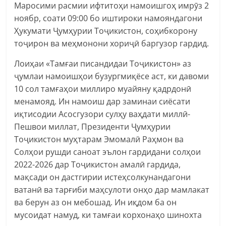
Маросими расмии ифтитоҳи намоишгоҳ имрӯз 2
ноябр, соати 09:00 бо иштироки намояндагони
Ҳукумати Ҷумҳурии Тоҷикистон, соҳибкорону
тоҷирон ва меҳмонони хориҷӣ баргузор гардид.
Лоиҳаи «Тамғаи писандидаи Тоҷикистон» аз
ҷумлаи намоишҳои бузургмиқёсе аст, ки давоми
10 сол тамғаҳои миллиро муайяну қадрдонӣ
менамояд. Ин намоиш дар заминаи сиёсати
иқтисодии Асосгузори сулҳу ваҳдати миллӣ-
Пешвои миллат, Президенти Ҷумҳурии
Тоҷикистон муҳтарам Эмомалӣ Раҳмон ва
Солҳои рушди саноат эълон гардидани солҳои
2022-2026 дар Тоҷикистон амалӣ гардида,
мақсади он дастгирии истеҳсолкунандагони
ватанӣ ва тарғиби маҳсулоти онҳо дар мамлакат
ва берун аз он мебошад. Ин иқдом ба он
мусоидат намуд, ки тамғаи корхонаҳо шинохта