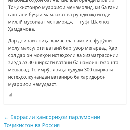
Тоҷикистонро муаррифӣ менамоянд, ки ба ғанӣ
гаштани буҷаи мамлакат ва рушди иқтисоди
миллӣ мусоидат менамояд», — гуфт Шаҳноз
Ҳамдамова.
Дар доираи лоиҳа ҳамасола намоиш-фурӯши
молу маҳсулоти ватанӣ баргузор мегардад. Ҳар
сол дар он молҳои истеҳсолӣ ва хизматрасонии
зиёда аз 30 ширкати ватанӣ ба намоиш гузошта
мешавад. То имрӯз лоиҳа ҳудуди 300 ширкати
истеҳсолкунандаи ватаниро ба харидорон
муаррифӣ намудааст.
←
Баррасии ҳамкориҳои парлумонии
Тоҷикистон ва Россия