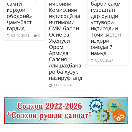
самти
иҷроияи
барои саҳм
корҳои
Комиссияи
гузоштан
ободонӣ»
иқтисодӣ ва
дар рушди
ҷамъбаст
иҷтимоии
устувори
гардид
СММ барои
иқтисодии
Осиё ва
Тоҷикистон
08.10.2021
0
Уқёнуси
изҳори
Ором
омодагӣ
Армида
намуд
Салсия
05.06.2024
Алишаҳбана
ро ба ҳузур
пазируфтанд
11.06.2024