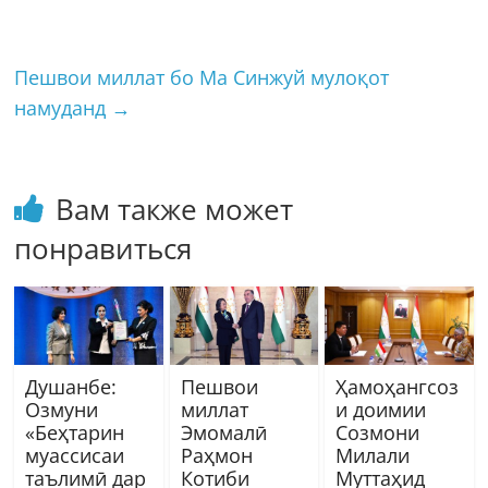
Пешвои миллат бо Ма Синжуй мулоқот
намуданд
→
Вам также может
понравиться
Душанбе:
Пешвои
Ҳамоҳангсоз
Озмуни
миллат
и доимии
«Беҳтарин
Эмомалӣ
Созмони
муассисаи
Раҳмон
Милали
таълимӣ дар
Котиби
Муттаҳид