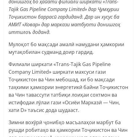
донишгоҳ бо ҳайати филиали ширкати «Trans-
Tajik Gas Pipeline Company Limited» дар Ҷумҳурии
Тоҷикистон баррасӣ гардиданд. Дар ин хусус ба
АМИТ «Ховар» дар маркази матбуоти донишгоҳ
иттилоъ доданд.
Мулоқот бо мақсади амалӣ намудани ҳамкории
мутақобилан судманд доир гардид.
Филиали ширкати «Trans-Tajik Gas Pipeline
Company Limited» ширкати махсуси гази
Тоҷикистон ва Чин мебошад, ки бо мақсади
таҳкими ҳамкории энергетикӣ байни Тоҷикистон
ва Чин тавассути татбиқи лоиҳаи сохтмон ва
истифодаи лӯлаи гази «Осиёи Марказӣ — Чин,
хати D» таъсис дода шудааст.
Зимни вохӯрӣ ҷонибҳо масъалаҳои марбут ба
рушди робитаҳо ва ҳамкории Тоҷикистон ва Чин