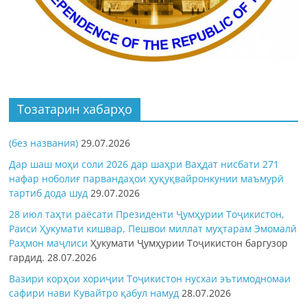
Тозатарин хабарҳо
(без названия)
29.07.2026
Дар шаш моҳи соли 2026 дар шаҳри Ваҳдат нисбати 271
нафар ноболиғ парвандаҳои ҳуқуқвайронкунии маъмурӣ
тартиб дода шуд
29.07.2026
28 июл таҳти раёсати Президенти Ҷумҳурии Тоҷикистон,
Раиси Ҳукумати кишвар, Пешвои миллат муҳтарам Эмомалӣ
Раҳмон
маҷлиси
Ҳукумати Ҷумҳурии Тоҷикистон баргузор
гардид.
28.07.2026
Вазири корҳои хориҷии Тоҷикистон нусхаи эътимодномаи
сафири нави Кувайтро қабул намуд
28.07.2026