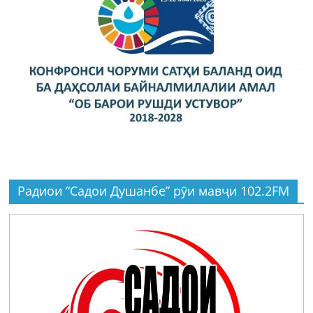
Радиои “Садои Душанбе” рӯи мавҷи 102.2FM