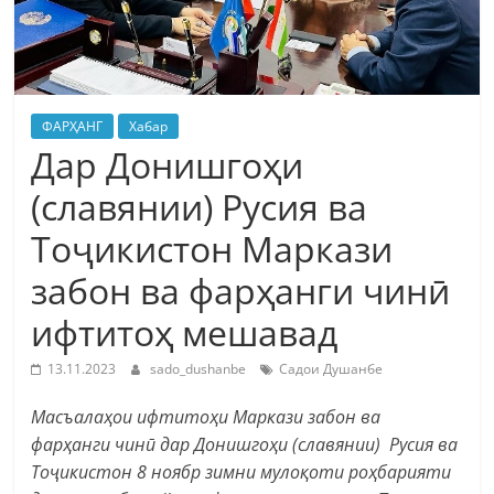
ФАРҲАНГ
Хабар
Дар Донишгоҳи
(славянии) Русия ва
Тоҷикистон Маркази
забон ва фарҳанги чинӣ
ифтитоҳ мешавад
13.11.2023
sado_dushanbe
Садои Душанбе
Масъалаҳои ифтитоҳи Маркази забон ва
фарҳанги чинӣ дар Донишгоҳи (славянии) Русия ва
Тоҷикистон 8 ноябр зимни мулоқоти роҳбарияти