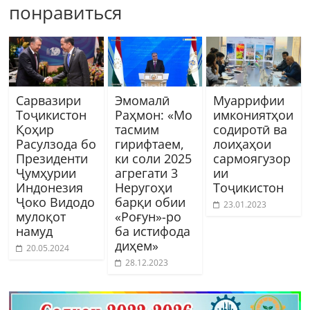
понравиться
Сарвазири
Эмомалӣ
Муаррифии
Тоҷикистон
Раҳмон: «Мо
имкониятҳои
Қоҳир
тасмим
содиротӣ ва
Расулзода бо
гирифтаем,
лоиҳаҳои
Президенти
ки соли 2025
сармоягузор
Ҷумҳурии
агрегати 3
ии
Индонезия
Неругоҳи
Тоҷикистон
Ҷоко Видодо
барқи обии
23.01.2023
мулоқот
«Роғун»-ро
намуд
ба истифода
диҳем»
20.05.2024
28.12.2023