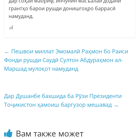
дар соҳаи маориф, инчунин масъалаи додани
грантҳо барои рушди донишгоҳро баррасӣ
намуданд.
←
Пешвои миллат Эмомалӣ Раҳмон бо Раиси
Фонди рушди Саудӣ Султон Абдураҳмон ал-
Маршад мулоқот намуданд
Дар Душанбе бахшида ба Рӯзи Президенти
Тоҷикистон ҳамоиш баргузор мешавад
→
Вам также может