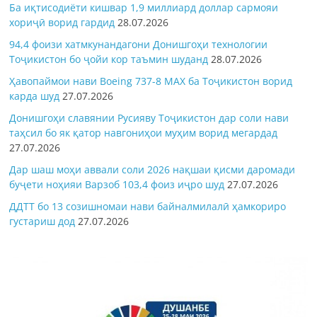
Ба иқтисодиёти кишвар 1,9 миллиард доллар сармояи
хориҷӣ ворид гардид
28.07.2026
94,4 фоизи хатмкунандагони Донишгоҳи технологии
Тоҷикистон бо ҷойи кор таъмин шуданд
28.07.2026
Ҳавопаймои нави Boeing 737-8 MAX ба Тоҷикистон ворид
карда шуд
27.07.2026
Донишгоҳи славянии Русияву Тоҷикистон дар соли нави
таҳсил бо як қатор навгониҳои муҳим ворид мегардад
27.07.2026
Дар шаш моҳи аввали соли 2026 нақшаи қисми даромади
буҷети ноҳияи Варзоб 103,4 фоиз иҷро шуд
27.07.2026
ДДТТ бо 13 созишномаи нави байналмилалӣ ҳамкориро
густариш дод
27.07.2026