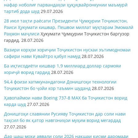
нафар ноболиғ парвандаҳои ҳуқуқвайронкунии маъмурӣ
тартиб дода шуд
29.07.2026
28 июл таҳти раёсати Президенти Ҷумҳурии Тоҷикистон,
Раиси Ҳукумати кишвар, Пешвои миллат муҳтарам Эмомалӣ
Раҳмон
маҷлиси
Ҳукумати Ҷумҳурии Тоҷикистон баргузор
гардид.
28.07.2026
Вазири корҳои хориҷии Тоҷикистон нусхаи эътимодномаи
сафири нави Кувайтро қабул намуд
28.07.2026
Ба иқтисодиёти кишвар 1,9 миллиард доллар сармояи
хориҷӣ ворид гардид
28.07.2026
94,4 фоизи хатмкунандагони Донишгоҳи технологии
Тоҷикистон бо ҷойи кор таъмин шуданд
28.07.2026
Ҳавопаймои нави Boeing 737-8 MAX ба Тоҷикистон ворид
карда шуд
27.07.2026
Донишгоҳи славянии Русияву Тоҷикистон дар соли нави
таҳсил бо як қатор навгониҳои муҳим ворид мегардад
27.07.2026
Дар шаш моҳи аввали соли 2026 нақшаи қисми даромади