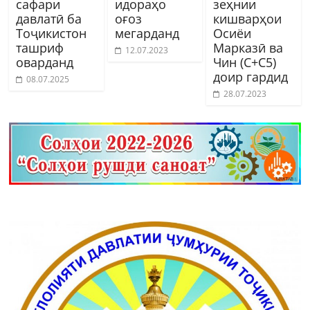
сафари
идораҳо
зеҳнии
давлатӣ ба
оғоз
кишварҳои
Тоҷикистон
мегарданд
Осиёи
ташриф
Марказӣ ва
12.07.2023
оварданд
Чин (C+C5)
доир гардид
08.07.2025
28.07.2023