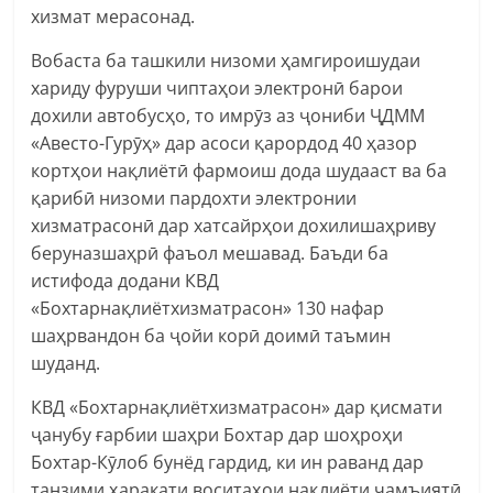
хизмат мерасонад.
Вобаста ба ташкили низоми ҳамгироишудаи
хариду фуруши чиптаҳои электронӣ барои
дохили автобусҳо, то имрӯз аз ҷониби ҶДММ
«Авесто-Гурӯҳ» дар асоси қарордод 40 ҳазор
кортҳои нақлиётӣ фармоиш дода шудааст ва ба
қарибӣ низоми пардохти электронии
хизматрасонӣ дар хатсайрҳои дохилишаҳриву
беруназшаҳрӣ фаъол мешавад. Баъди ба
истифода додани КВД
«Бохтарнақлиётхизматрасон» 130 нафар
шаҳрвандон ба ҷойи корӣ доимӣ таъмин
шуданд.
КВД «Бохтарнақлиётхизматрасон» дар қисмати
ҷанубу ғарбии шаҳри Бохтар дар шоҳроҳи
Бохтар-Кӯлоб бунёд гардид, ки ин раванд дар
танзими ҳаракати воситаҳои нақлиёти ҷамъиятӣ