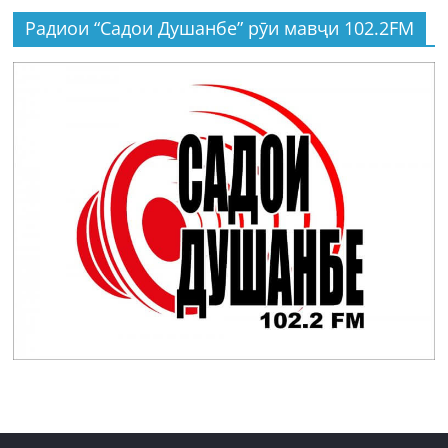
Радиои “Садои Душанбе” рӯи мавҷи 102.2FM