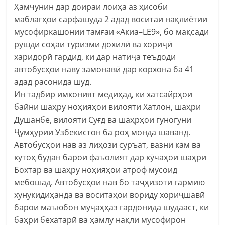
Ҳамчунин дар доираи лоиҳа аз ҳисоби
маблағҳои сарфашуда 2 адад воситаи нақлиётии
мусофиркашонии тамғаи «Акиа–LE9», бо мақсади
рушди соҳаи туризми дохилӣ ва хориҷӣ
харидорӣ гардид, ки дар натиҷа теъдоди
автобусҳои наву замонавӣ дар корхона ба 41
адад расонида шуд.
Ин тадбир имконият медиҳад, ки хатсайрҳои
байни шаҳру ноҳияҳои вилояти Хатлон, шаҳри
Душанбе, вилояти Суғд ва шаҳрҳои гуногуни
Ҷумҳурии Узбекистон ба роҳ монда шаванд.
Автобусҳои нав аз лиҳози суръат, вазни кам ва
кутоҳ будан барои фаъолият дар кӯчаҳои шаҳри
Бохтар ва шаҳру ноҳияҳои атроф мусоид
мебошад. Автобусҳои нав бо таҷҳизоти гармию
хунукидиҳанда ва воситаҳои вориду хориҷшавӣ
барои маъюбон муҷаҳҳаз гардонида шудааст, ки
баҳри бехатарӣ ва ҳамлу нақли мусофирон