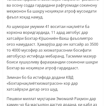
ва осону содда гардидани рафтуомади сокинону
меҳмонон ба шаҳру ноҳияҳои атроф мусоидати
фаъол хоҳад намуд.
Аз шумораи умумии 41 воситаи нақлиёти ба
корхона воридгардида, 11 адад автобус дар
хатсайри Бохтар-Кӯшониён-Вахш фаъолиятро
оғоз намудааст. Ҳамарӯза дар ин хатсайр аз 3500
то 4000 мусофир аз хизматрасонии босифати
автобусҳо истифода мебаранд. Тасмими мазкур
боиси хушҳоливу фараҳмандии сокинони шаҳри
Бохтар ва ноҳияҳои атроф гардидааст.
Зимнан бо ба истифода додани КВД
«Бохтарнақлиётхизматрасон» кор дар
хатсайрҳои дигар оғоз шуд.
Пешвои миллат муҳтарам Эмомалӣ Раҳмон дар
ҳамин ҷо ба масъулон дастур доданд, ки қабл аз