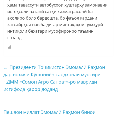
ҳама тавассути автобусҳои хуштарҳу замонавии
истеҳсоли ватанӣ сатҳи хизматрасонӣ ба
аҳолиро боло бардошта, бо фаъол кардани
хатсайрҳои нав ба дигар минтақаҳои ҷумҳурӣ
интиқоли бехатари мусофиронро таъмин
созанд.
←
Президенти Тоҷикистон Эмомалӣ Раҳмон
дар ноҳияи Кӯшониён сардхонаи муосири
ҶДММ «Сомон Агро Саноат»-ро мавриди
истифода қарор доданд
Пешвои миллат Эмомалӣ Раҳмон бинои