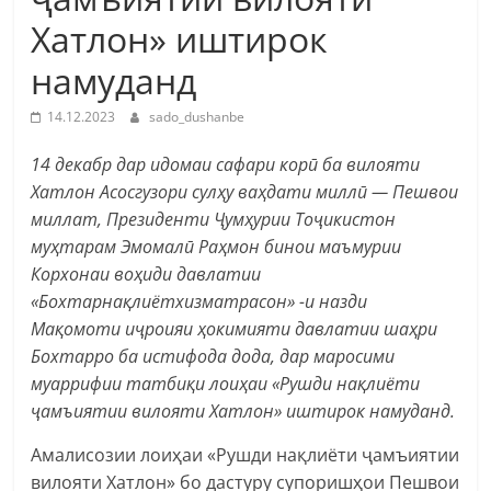
Хатлон» иштирок
намуданд
14.12.2023
sado_dushanbe
14 декабр дар идомаи сафари корӣ ба вилояти
Хатлон Асосгузори сулҳу ваҳдати миллӣ — Пешвои
миллат, Президенти Ҷумҳурии Тоҷикистон
муҳтарам Эмомалӣ Раҳмон бинои маъмурии
Корхонаи воҳиди давлатии
«Бохтарнақлиётхизматрасон» -и назди
Мақомоти иҷроияи ҳокимияти давлатии шаҳри
Бохтарро ба истифода дода, дар маросими
муаррифии татбиқи лоиҳаи «Рушди нақлиёти
ҷамъиятии вилояти Хатлон» иштирок намуданд.
Амалисозии лоиҳаи «Рушди нақлиёти ҷамъиятии
вилояти Хатлон» бо дастуру супоришҳои Пешвои