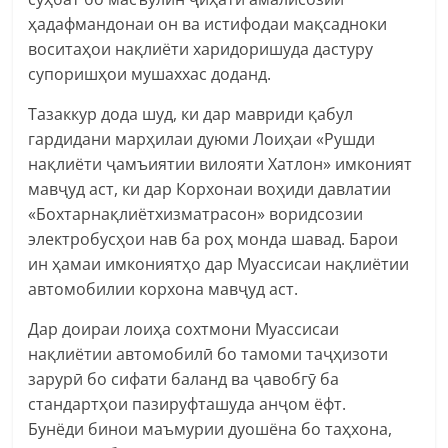
ҳадафмандонаи он ва истифодаи мақсадноки
воситаҳои нақлиёти харидоришуда дастуру
супоришҳои мушаххас доданд.
Тазаккур дода шуд, ки дар мавриди қабул
гардидани марҳилаи дуюми Лоиҳаи «Рушди
нақлиёти ҷамъиятии вилояти Хатлон» имконият
мавҷуд аст, ки дар Корхонаи воҳиди давлатии
«Бохтарнақлиётхизматрасон» воридсозии
электробусҳои нав ба роҳ монда шавад. Барои
ин ҳамаи имкониятҳо дар Муассисаи нақлиётии
автомобилии корхона мавҷуд аст.
Дар доираи лоиҳа сохтмони Муассисаи
нақлиётии автомобилӣ бо тамоми таҷҳизоти
зарурӣ бо сифати баланд ва ҷавобгӯ ба
стандартҳои пазируфташуда анҷом ёфт.
Бунёди бинои маъмурии дуошёна бо таҳхона,