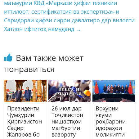
маъмурии КВД «Маркази ҳифзи техникии
иттилоот, сертификатсия ва экспертиза»-и
Саридораи ҳифзи сирри давлатиро дар вилояти
Хатлон ифтитоҳ намуданд
→
Вам также может
понравиться
Президенти
26 июл дар
Вохӯрии
Ҷумҳурии
Тоҷикистон
якуми
Қирғизистон
нишастҳои
роҳбарони
Садир
матбуотии
идораҳои
Жапаров бо
вазорату
моликияти