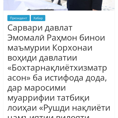
Президент
Хабар
Сарвари давлат
Эмомалӣ Раҳмон бинои
маъмурии Корхонаи
воҳиди давлатии
«Бохтарнақлиётхизматр
асон» ба истифода дода,
дар маросими
муаррифии татбиқи
лоиҳаи «Рушди нақлиёти
ҷамъиятии вилояти