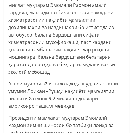
миллат муҳтарам Эмомалӣ Раҳмон амалӣ
гардида, мақсади татбиқи он ҷорӣ намудани
хизматрасонии нақлиёти ҷамъиятии
дохилишаҳрӣ ва наздишаҳрӣ бо истифода аз
автобусҳо, баланд бардоштани сифати
хизматрасонии мусофиркашӣ, паст кардани
ҳолатҳои тамбашавии нақлиёт дар роҳҳои
мошингард, баланд бардоштани бехатарии
ҳаракат дар роҳҳо ва беҳтар намудани вазъи
экологӣ мебошад.
Аснои муаррифӣ иттилоъ дода шуд, ки арзиши
умумии Лоиҳаи «Рушди нақлиёти ҷамъиятии
вилояти Хатлон» 9,2 миллион доллари
амрикоиро ташкил медиҳад.
Президенти мамлакат муҳтарам Эмомалӣ
Раҳмон зимни шиносоӣ бо татбиқи лоиҳа ва
суҳбат бо масъулин ҷиҳати амалисозии