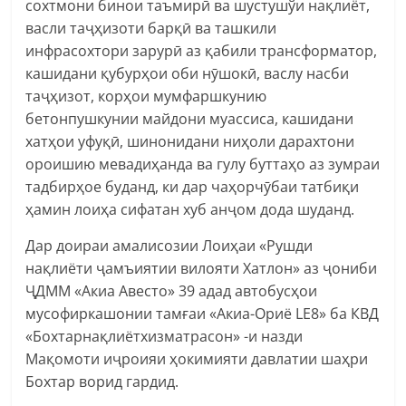
сохтмони бинои таъмирӣ ва шустушўи нақлиёт,
васли таҷҳизоти барқӣ ва ташкили
инфрасохтори зарурӣ аз қабили трансформатор,
кашидани қубурҳои оби нӯшокӣ, васлу насби
таҷҳизот, корҳои мумфаршкунию
бетонпушкунии майдони муассиса, кашидани
хатҳои уфуқӣ, шинонидани ниҳоли дарахтони
ороишию мевадиҳанда ва гулу буттаҳо аз зумраи
тадбирҳое буданд, ки дар чаҳорчӯбаи татбиқи
ҳамин лоиҳа сифатан хуб анҷом дода шуданд.
Дар доираи амалисозии Лоиҳаи «Рушди
нақлиёти ҷамъиятии вилояти Хатлон» аз ҷониби
ҶДММ «Акиа Авесто» 39 адад автобусҳои
мусофиркашонии тамғаи «Акиа-Ориё LE8» ба КВД
«Бохтарнақлиётхизматрасон» -и назди
Мақомоти иҷроияи ҳокимияти давлатии шаҳри
Бохтар ворид гардид.