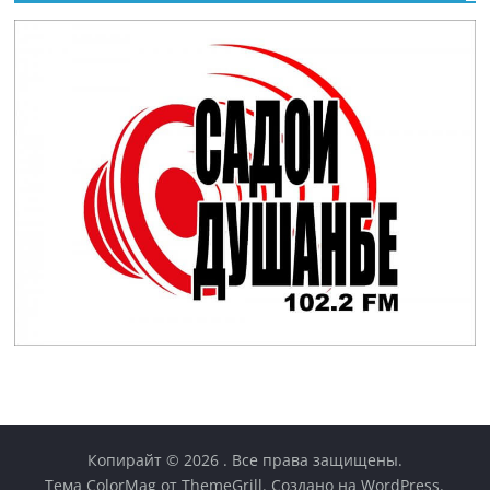
Копирайт © 2026
. Все права защищены.
Тема
ColorMag
от ThemeGrill. Создано на
WordPress
.