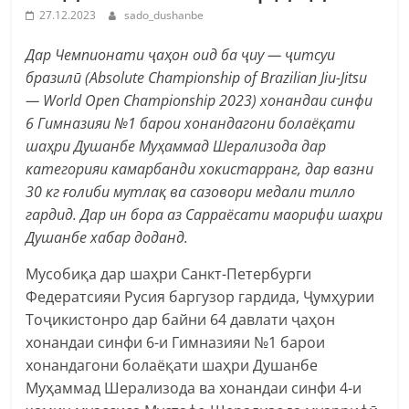
27.12.2023
sado_dushanbe
Дар Чемпионати ҷаҳон оид ба ҷиу — ҷитсуи
бразилӣ (Absolute Championship of Brazilian Jiu-Jitsu
— World Open Championship 2023) хонандаи синфи
6 Гимназияи №1 барои хонандагони болаёқати
шаҳри Душанбе Муҳаммад Шерализода дар
категорияи камарбанди хокистарранг, дар вазни
30 кг ғолиби мутлақ ва сазовори медали тилло
гардид. Дар ин бора аз Сарраёсати маорифи шаҳри
Душанбе хабар доданд.
Мусобиқа дар шаҳри Санкт-Петербурги
Федератсияи Русия баргузор гардида, Ҷумҳурии
Тоҷикистонро дар байни 64 давлати ҷаҳон
хонандаи синфи 6-и Гимназияи №1 барои
хонандагони болаёқати шаҳри Душанбе
Муҳаммад Шерализода ва хонандаи синфи 4-и