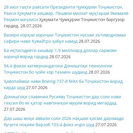
28 июл таҳти раёсати Президенти Ҷумҳурии Тоҷикистон,
Раиси Ҳукумати кишвар, Пешвои миллат муҳтарам Эмомалӣ
Раҳмон
маҷлиси
Ҳукумати Ҷумҳурии Тоҷикистон баргузор
гардид.
28.07.2026
Вазири корҳои хориҷии Тоҷикистон нусхаи эътимодномаи
сафири нави Кувайтро қабул намуд
28.07.2026
Ба иқтисодиёти кишвар 1,9 миллиард доллар сармояи
хориҷӣ ворид гардид
28.07.2026
94,4 фоизи хатмкунандагони Донишгоҳи технологии
Тоҷикистон бо ҷойи кор таъмин шуданд
28.07.2026
Ҳавопаймои нави Boeing 737-8 MAX ба Тоҷикистон ворид
карда шуд
27.07.2026
Донишгоҳи славянии Русияву Тоҷикистон дар соли нави
таҳсил бо як қатор навгониҳои муҳим ворид мегардад
27.07.2026
Дар шаш моҳи аввали соли 2026 нақшаи қисми даромади
буҷети ноҳияи Варзоб 103,4 фоиз иҷро шуд
27.07.2026