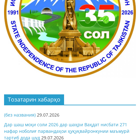
Тозатарин хабарҳо
(без названия)
29.07.2026
Дар шаш моҳи соли 2026 дар шаҳри Ваҳдат нисбати 271
нафар ноболиғ парвандаҳои ҳуқуқвайронкунии маъмурӣ
тартиб дода шуд
29.07.2026