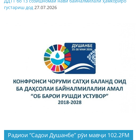
ДДТТ бо 13 созишномаи нави байналмилалӣ ҳамкориро
густариш дод
27.07.2026
Радиои “Садои Душанбе” рӯи мавҷи 102.2FM