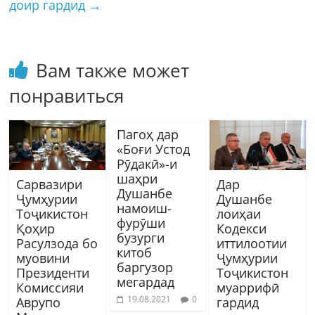
доир гардид
→
Вам также может
понравиться
Пагоҳ дар
«Боғи Устод
Рӯдакӣ»-и
шаҳри
Сарвазири
Дар
Душанбе
Ҷумҳурии
Душанбе
намоиш-
Тоҷикистон
лоиҳаи
фурӯши
Қоҳир
Кодекси
бузурги
Расулзода бо
иттилоотии
китоб
муовини
Ҷумҳурии
баргузор
Президенти
Тоҷикистон
мегардад
Комиссияи
муаррифӣ
19.08.2021
0
Аврупо
гардид