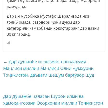
ҳамин муассиса Мустафо Шерализода муаррифӣ
намуданд.
Дар ин мусобиқа Мустафо Шерализода низ
ғолиб омада, сазовори ҷойи дуюм дар
категорияи камарбанди хокистарранг дар вазни
30 кг гардид.
←
Дар Душанбе иҷлосияи шонздаҳуми
Маҷлиси миллии Маҷлиси Олии Ҷумҳурии
Тоҷикистон, даъвати шашум баргузор шуд
Дар Душанбе ҷаласаи Шурои илмӣ ва
ҳамоҳангсозии Осорхонаи миллии Тоҷикистон