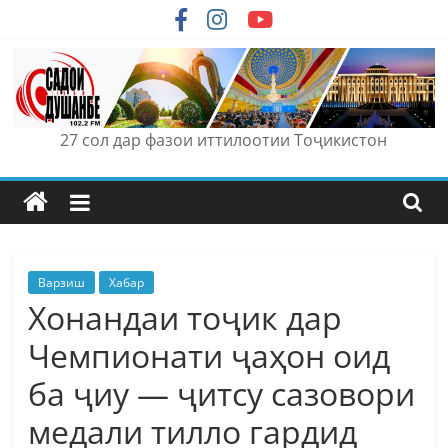
Skip
to
content
27 сол дар фазои иттилоотии Тоҷикистон
Варзиш
Хабар
Хонандаи тоҷик дар
Чемпионати ҷаҳон оид
ба ҷиу — ҷитсу сазовори
медали тилло гардид