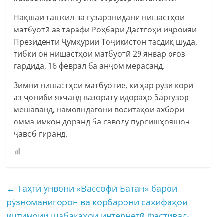
Нақшаи ташкил ва гузаронидани нишастҳои
матбуотӣ аз тарафи Роҳбари Дастгоҳи иҷроияи
Президенти Ҷумҳурии Тоҷикистон тасдиқ шуда,
тибқи он нишастҳои матбуотӣ 29 январ оғоз
гардида, 16 феврал ба анҷом мерасанд.
Зимни нишастҳои матбуотие, ки ҳар рӯзи корӣ
аз ҷониби якчанд вазорату идораҳо баргузор
мешаванд, намояндагони воситаҳои ахбори
омма имкон доранд ба саволу пурсишҳояшон
ҷавоб гиранд.
←
Таҳти унвони «Вассофи Ватан» барои
рӯзноманигорон ва корбарони саҳифаҳои
иҷтимоии шабакаҳои интернетӣ Фестивал-