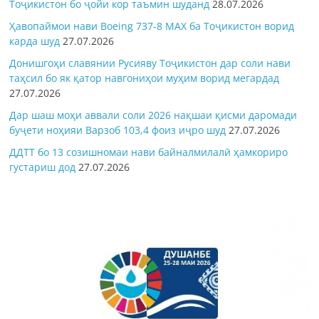
Тоҷикистон бо ҷойи кор таъмин шуданд
28.07.2026
Ҳавопаймои нави Boeing 737-8 MAX ба Тоҷикистон ворид
карда шуд
27.07.2026
Донишгоҳи славянии Русияву Тоҷикистон дар соли нави
таҳсил бо як қатор навгониҳои муҳим ворид мегардад
27.07.2026
Дар шаш моҳи аввали соли 2026 нақшаи қисми даромади
буҷети ноҳияи Варзоб 103,4 фоиз иҷро шуд
27.07.2026
ДДТТ бо 13 созишномаи нави байналмилалӣ ҳамкориро
густариш дод
27.07.2026