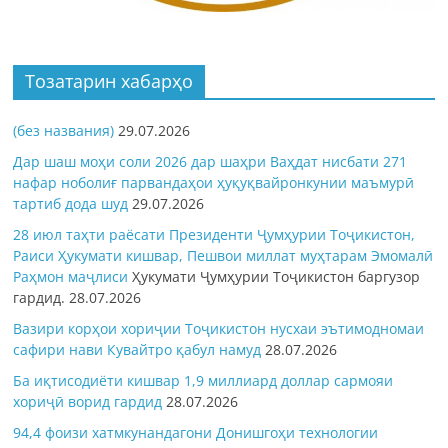
Тозатарин хабарҳо
(без названия)
29.07.2026
Дар шаш моҳи соли 2026 дар шаҳри Ваҳдат нисбати 271
нафар ноболиғ парвандаҳои ҳуқуқвайронкунии маъмурӣ
тартиб дода шуд
29.07.2026
28 июл таҳти раёсати Президенти Ҷумҳурии Тоҷикистон,
Раиси Ҳукумати кишвар, Пешвои миллат муҳтарам Эмомалӣ
Раҳмон
маҷлиси
Ҳукумати Ҷумҳурии Тоҷикистон баргузор
гардид.
28.07.2026
Вазири корҳои хориҷии Тоҷикистон нусхаи эътимодномаи
сафири нави Кувайтро қабул намуд
28.07.2026
Ба иқтисодиёти кишвар 1,9 миллиард доллар сармояи
хориҷӣ ворид гардид
28.07.2026
94,4 фоизи хатмкунандагони Донишгоҳи технологии