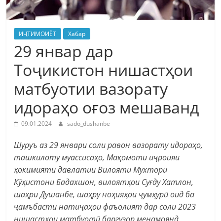
ИҶТИМОИЁТ
Хабар
29 январ дар
Тоҷикистон нишастҳои
матбуотии вазорату
идораҳо оғоз мешаванд
09.01.2024
sado_dushanbe
Шуруъ аз 29 январи соли равон вазорату идораҳо,
ташкилоту муассисаҳо, Мақомоти иҷроияи
ҳокимияти давлатии Вилояти Мухтори
Кӯҳистони Бадахшон, вилоятҳои Суғду Хатлон,
шаҳри Душанбе, шаҳру ноҳияҳои ҷумҳурӣ оид ба
ҷамъбасти натиҷаҳои фаъолият дар соли 2023
нишастҳои матбуотӣ баргузор менамоянд.