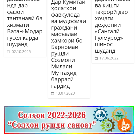
Дар Кумитаи
нда дар
ва кишти
ҳолатҳои
фазои
такрорӣ дар
фавқулода
тантанавӣ ба
хоҷаги
ва мудофиаи
хизмати
деҳқонии
гражданӣ
Ватан-Модар
«Сангалӣ
масъалаи
гусел карда
Гулмурод»
ҳамкорӣ бо
шуданд
шинос
Барномаи
шуданд
02.10.2025
рушди
17.06.2022
Созмони
Милали
Муттаҳид
баррасӣ
гардид
13.07.2023