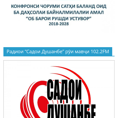
Радиои “Садои Душанбе” рӯи мавҷи 102.2FM