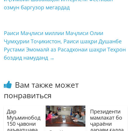
озмун баргузор мегардад
Раиси Маҷлиси миллии Маҷлиси Олии
Ҷумҳурии Тоҷикистон, Раиси шаҳри Душанбе
Рустами Эмомалӣ аз Расадхонаи шаҳри Теҳрон
боздид намуданд
→
Вам также может
понравиться
Дар
Президенти
Муъминобод
мамлакат бо
150 ҷавони
ҷараёни
даъватшава
дарави ғалла