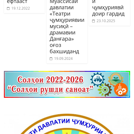
ёфтааст
Муассисаи
и
давлатии
ҷумҳуриявӣ
19.12.2022
«Театри
доир гардид
ҷумҳуриявии
23.10.2025
мусиқӣ –
драмавии
Данғара»
оғоз
бахшиданд
19.09.2024