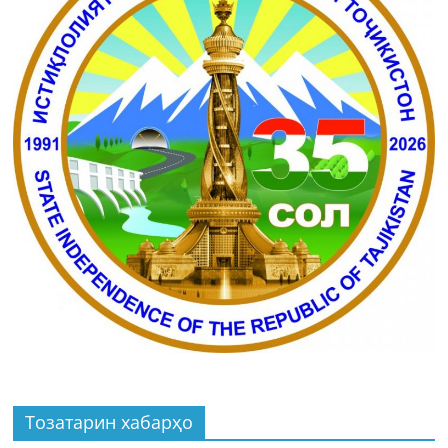
Тозатарин хабарҳо