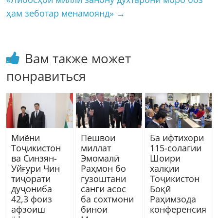
ҳам зеботар менамоянд»
→
Вам также может
понравиться
Миёни
Пешвои
Ба ифтихори
Тоҷикистон
миллат
115-солагии
ва Синзян-
Эмомалӣ
Шоири
Уйғури Чин
Раҳмон бо
халқии
тиҷорати
гузоштани
Тоҷикистон
дуҷониба
санги асос
Боқӣ
42,3 фоиз
ба сохтмони
Раҳимзода
афзоиш
бинои
конференсия