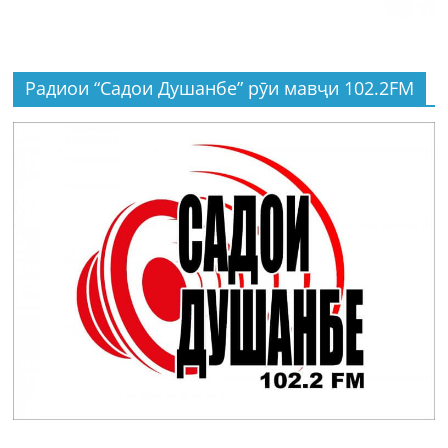
Радиои “Садои Душанбе” рӯи мавҷи 102.2FM