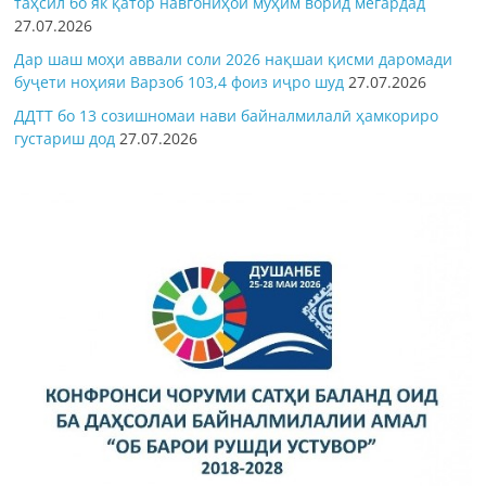
таҳсил бо як қатор навгониҳои муҳим ворид мегардад
27.07.2026
Дар шаш моҳи аввали соли 2026 нақшаи қисми даромади
буҷети ноҳияи Варзоб 103,4 фоиз иҷро шуд
27.07.2026
ДДТТ бо 13 созишномаи нави байналмилалӣ ҳамкориро
густариш дод
27.07.2026