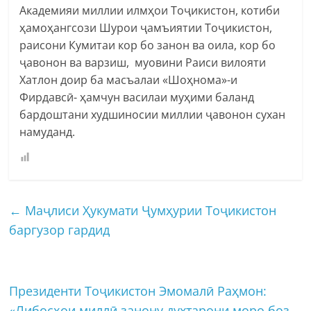
Академияи миллии илмҳои Тоҷикистон, котиби
ҳамоҳангсози Шурои ҷамъиятии Тоҷикистон,
раисони Кумитаи кор бо занон ва оила, кор бо
ҷавонон ва варзиш, муовини Раиси вилояти
Хатлон доир ба масъалаи «Шоҳнома»-и
Фирдавсӣ- ҳамчун василаи муҳими баланд
бардоштани худшиносии миллии ҷавонон сухан
намуданд.
←
Маҷлиси Ҳукумати Ҷумҳурии Тоҷикистон
баргузор гардид
Президенти Тоҷикистон Эмомалӣ Раҳмон:
«Либосҳои миллӣ занону духтарони моро боз