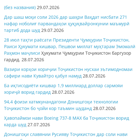
(без названия)
29.07.2026
Дар шаш моҳи соли 2026 дар шаҳри Ваҳдат нисбати 271
нафар ноболиғ парвандаҳои ҳуқуқвайронкунии маъмурӣ
тартиб дода шуд
29.07.2026
28 июл таҳти раёсати Президенти Ҷумҳурии Тоҷикистон,
Раиси Ҳукумати кишвар, Пешвои миллат муҳтарам Эмомалӣ
Раҳмон
маҷлиси
Ҳукумати Ҷумҳурии Тоҷикистон баргузор
гардид.
28.07.2026
Вазири корҳои хориҷии Тоҷикистон нусхаи эътимодномаи
сафири нави Кувайтро қабул намуд
28.07.2026
Ба иқтисодиёти кишвар 1,9 миллиард доллар сармояи
хориҷӣ ворид гардид
28.07.2026
94,4 фоизи хатмкунандагони Донишгоҳи технологии
Тоҷикистон бо ҷойи кор таъмин шуданд
28.07.2026
Ҳавопаймои нави Boeing 737-8 MAX ба Тоҷикистон ворид
карда шуд
27.07.2026
Донишгоҳи славянии Русияву Тоҷикистон дар соли нави