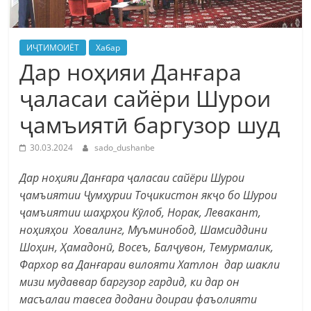
ИҶТИМОИЁТ
Хабар
Дар ноҳияи Данғара
ҷаласаи сайёри Шурои
ҷамъиятӣ баргузор шуд
30.03.2024
sado_dushanbe
Дар ноҳияи Данғара ҷаласаи сайёри Шурои
ҷамъиятии Ҷумҳурии Тоҷикистон якҷо бо Шурои
ҷамъиятии шаҳрҳои Кӯлоб, Норак, Левакант,
ноҳияҳои Ховалинг, Муъминобод, Шамсиддини
Шоҳин, Ҳамадонӣ, Восеъ, Балҷувон, Темурмалик,
Фархор ва Данғараи вилояти Хатлон дар шакли
мизи мудаввар баргузор гардид, ки дар он
масъалаи тавсеа додани доираи фаъолияти