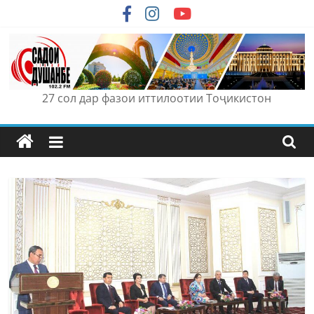
Skip
to
content
27 сол дар фазои иттилоотии Тоҷикистон