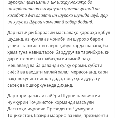
шуроҳои ҷамъиятии ин шаҳру ноҳияҳо бо
назардошти вазъи кунунии ҷомеаи
ҷаҳонӣ ва
ҳисоботи фаъолияти ин шуроҳо шунида шуд. Дар
ин хусус аз Шурои ҷамъиятӣ хабар доданд.
Дар натиҷаи баррасии масъалаҳо қарорҳо қабул
шуданд, аз ҷумла аз ҷониби ин шуроҳо барои
узвият ташкилоти навро қабул карда шаванд, ба
ҳама гуна навиштаҳои бардурӯғ ва тарғибҳое, ки
дар интернет ва шабаҳои иҷтимоӣ паҳн
мешаванд ва ба раванди сулҳу оромӣ, суботи
сиёсӣ ва ваҳдати миллӣ халал мерасонанд, сари
вақт вокуниш нишон дода, посухҳои дурусту
саҳеҳ ва ошкоркунанда диҳанд.
Дар кори ҷаласаи сайёри Шурои ҷамъиятии
Ҷумҳурии Тоҷикистон корманди масъули
Дастгоҳи иҷроияи Президенти Ҷумҳурии
Тоҷикистон, Вазири маориф ва илм, президенти